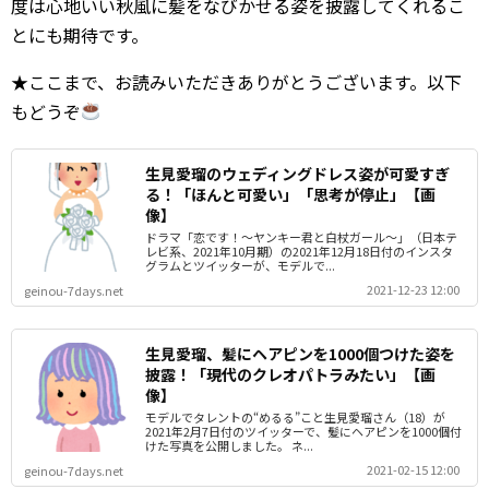
度は心地いい秋風に髪をなびかせる姿を披露してくれるこ
とにも期待です。
★ここまで、お読みいただきありがとうございます。以下
もどうぞ
生見愛瑠のウェディングドレス姿が可愛すぎ
る！「ほんと可愛い」「思考が停止」【画
像】
ドラマ「恋です！～ヤンキー君と白杖ガール～」（日本テ
レビ系、2021年10月期）の2021年12月18日付のインスタ
グラムとツイッターが、モデルで...
2021-12-23 12:00
geinou-7days.net
生見愛瑠、髪にヘアピンを1000個つけた姿を
披露！「現代のクレオパトラみたい」【画
像】
モデルでタレントの“めるる”こと生見愛瑠さん（18）が
2021年2月7日付のツイッターで、髪にヘアピンを1000個付
けた写真を公開しました。 ネ...
2021-02-15 12:00
geinou-7days.net