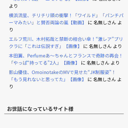
より
横浜流星、チリチリ頭の衝撃！「ワイルド」「パンチパ
ーマみたい」と賛否両論の嵐【動画】
に
名無しさん
よ
り
エルフ荒川、木村拓哉と禁断の相合い傘！“激レア”プリ
クラに「これは伝説すぎ」【画像】
に
名無しさん
より
本田翼、Perfumeあ～ちゃんとフランスで奇跡の再会！
「やっぱ“持ってる”2人」【画像】
に
名無しさん
より
影山優佳、OmoinotakeのMVで見せた“JK制服姿”！
「もう見れないと思ってた」【画像】
に
名無しさん
よ
り
お世話になっているサイト様