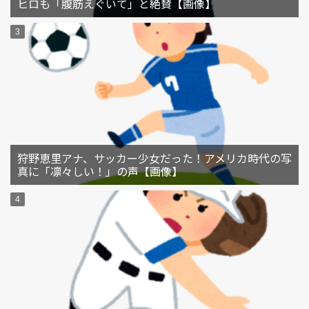
ヒロも「腹筋えぐいて」と絶賛【画像】
狩野恵里アナ、サッカー少女だった！アメリカ時代の写
真に「凛々しい！」の声【画像】