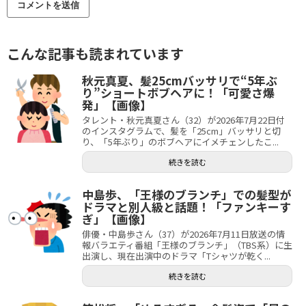
こんな記事も読まれています
秋元真夏、髪25cmバッサリで“5年ぶ
り”ショートボブヘアに！「可愛さ爆
発」【画像】
タレント・秋元真夏さん（32）が2026年7月22日付
のインスタグラムで、髪を「25cm」バッサリと切
り、「5年ぶり」のボブヘアにイメチェンしたこ...
続きを読む
中島歩、「王様のブランチ」での髪型が
ドラマと別人級と話題！「ファンキーす
ぎ」【画像】
俳優・中島歩さん（37）が2026年7月11日放送の情
報バラエティ番組「王様のブランチ」（TBS系）に生
出演し、現在出演中のドラマ「Tシャツが乾く...
続きを読む