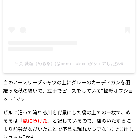
生見 愛瑠（めるる）(@meru_nukumi)がシェアした投稿
白のノースリーブシャツの上にグレーのカーディガンを羽
織った秋の装いで、左手でピースをしている“撮影オフショ
ット”です。
ビルに沿って流れる川を背景にした橋の上での一枚で、め
るるは「
風に負けた
」と記しているので、風のいたずらに
より前髪がなびいたことで不意に現れたレアな“おでこ出し
ショット”かも。