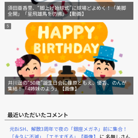
須田亜香里、“脚上げ始球式”に球場どよめく！「美脚
全開」「星飛雄馬を彷彿」【動画】
井川遥の“50歳”誕生日会に篠原ともえ、優香、のんが
集結！「4姉妹のよう」【画像】
最近いただいたコメント
元BiSH、解散3周年で夜の「銀座メガネ」前に集合！
「永久に不滅」「エモすぎる」【画像】
に
名無しさん