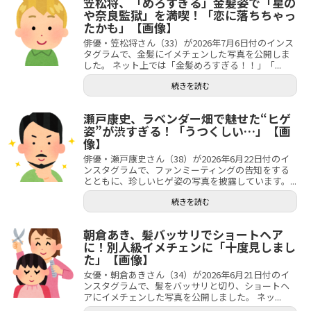
笠松将、「めろすぎる」金髪姿で「星の
や奈良監獄」を満喫！「恋に落ちちゃっ
たかも」【画像】
俳優・笠松将さん（33）が2026年7月6日付のインス
タグラムで、金髪にイメチェンした写真を公開しま
した。 ネット上では「金髪めろすぎる！！」「...
続きを読む
瀬戸康史、ラベンダー畑で魅せた“ヒゲ
姿”が渋すぎる！「うつくしい…」【画
像】
俳優・瀬戸康史さん（38）が2026年6月22日付のイ
ンスタグラムで、ファンミーティングの告知をする
とともに、珍しいヒゲ姿の写真を披露しています。...
続きを読む
朝倉あき、髪バッサリでショートヘア
に！別人級イメチェンに「十度見しまし
た」【画像】
女優・朝倉あきさん（34）が2026年6月21日付のイ
ンスタグラムで、髪をバッサリと切り、ショートヘ
アにイメチェンした写真を公開しました。 ネッ...