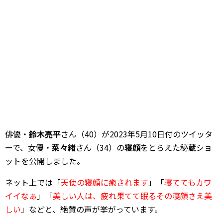
俳優・
鈴木亮平
さん（40）が2023年5月10日付のツイッタ
ーで、女優・
菜々緒
さん（34）の
寝顔
をとらえた秘蔵ショ
ットを公開しました。
ネット上では「
天使の寝顔に癒されます
」「
寝ててもカワ
イイなぁ
」「
美しい人は、疲れ果てて眠るその寝顔さえ美
しい
」などと、絶賛の声が挙がっています。