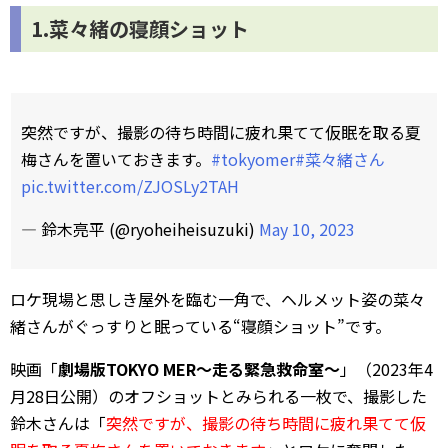
1.菜々緒の寝顔ショット
突然ですが、撮影の待ち時間に疲れ果てて仮眠を取る夏
梅さんを置いておきます。
#tokyomer
#菜々緒さん
pic.twitter.com/ZJOSLy2TAH
— 鈴木亮平 (@ryoheiheisuzuki)
May 10, 2023
ロケ現場と思しき屋外を臨む一角で、ヘルメット姿の菜々
緒さんがぐっすりと眠っている“寝顔ショット”です。
映画「
劇場版TOKYO MER～走る緊急救命室～
」（2023年4
月28日公開）のオフショットとみられる一枚で、撮影した
鈴木さんは「
突然ですが、撮影の待ち時間に疲れ果てて仮