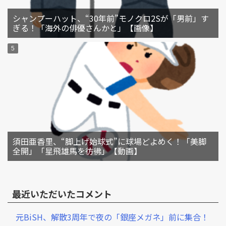
シャンプーハット、“30年前”モノクロ2Sが「男前」す
ぎる！「海外の俳優さんかと」【画像】
須田亜香里、“脚上げ始球式”に球場どよめく！「美脚
全開」「星飛雄馬を彷彿」【動画】
最近いただいたコメント
元BiSH、解散3周年で夜の「銀座メガネ」前に集合！