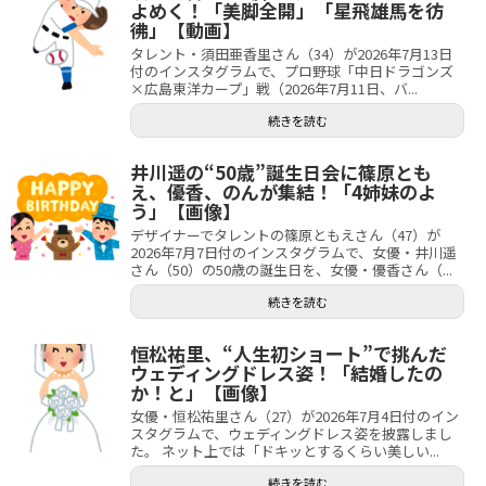
よめく！「美脚全開」「星飛雄馬を彷
彿」【動画】
タレント・須田亜香里さん（34）が2026年7月13日
付のインスタグラムで、プロ野球「中日ドラゴンズ
×広島東洋カープ」戦（2026年7月11日、バ...
続きを読む
井川遥の“50歳”誕生日会に篠原とも
え、優香、のんが集結！「4姉妹のよ
う」【画像】
デザイナーでタレントの篠原ともえさん（47）が
2026年7月7日付のインスタグラムで、女優・井川遥
さん（50）の50歳の誕生日を、女優・優香さん（...
続きを読む
恒松祐里、“人生初ショート”で挑んだ
ウェディングドレス姿！「結婚したの
か！と」【画像】
女優・恒松祐里さん（27）が2026年7月4日付のイン
スタグラムで、ウェディングドレス姿を披露しまし
た。 ネット上では「ドキッとするくらい美しい...
続きを読む