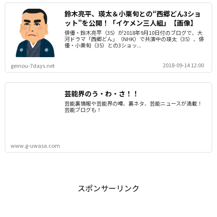
鈴木亮平、瑛太＆小栗旬との“西郷どん3ショ
ット”を公開！「イケメン三人組」【画像】
俳優・鈴木亮平（35）が2018年9月10日付のブログで、大
河ドラマ「西郷どん」（NHK）で共演中の瑛太（35）、俳
優・小栗旬（35）との3ショッ...
2018-09-14 12:00
geinou-7days.net
芸能界のう・わ・さ！！
芸能裏情報や芸能界の噂、裏ネタ、芸能ニュースが満載！
芸能ブログも！
www.g-uwasa.com
スポンサーリンク