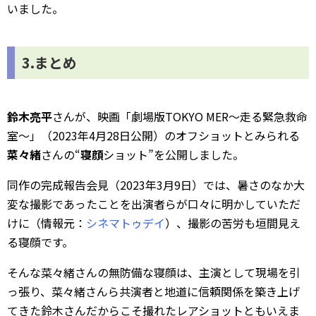
いました。
3.まとめ
鈴木亮平
さんが、映画「劇場版TOKYO MER～走る緊急救命
室～」（2023年4月28日公開）のオフショットとみられる
菜々緒
さんの“
寝顔
ショット”を公開しました。
同作の完成報告会見（2023年3月9日）では、暑さのなか大
変な撮影であったことを出演者らが口々に明かしていただ
けに（情報元：
シネマトゥデイ
）、撮影の苦労も垣間見え
る寝顔です。
そんな菜々緒さんの無防備な寝顔は、主演として現場を引
っ張り、菜々緒さんら共演者と地道に信頼関係を築き上げ
てきた鈴木さんだからこそ撮れたレアショットともいえま