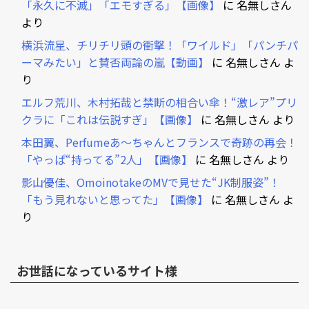
「永久に不滅」「エモすぎる」【画像】
に
名無しさん
より
横浜流星、チリチリ頭の衝撃！「ワイルド」「パンチパ
ーマみたい」と賛否両論の嵐【動画】
に
名無しさん
よ
り
エルフ荒川、木村拓哉と禁断の相合い傘！“激レア”プリ
クラに「これは伝説すぎ」【画像】
に
名無しさん
より
本田翼、Perfumeあ～ちゃんとフランスで奇跡の再会！
「やっぱ“持ってる”2人」【画像】
に
名無しさん
より
影山優佳、OmoinotakeのMVで見せた“JK制服姿”！
「もう見れないと思ってた」【画像】
に
名無しさん
よ
り
お世話になっているサイト様