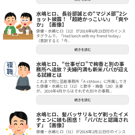
水嶋ヒロ、長谷部誠との“マジメ部”2シ
ョット披露！「超絶かっこいい」「爽や
か」【画像】
俳優・水嶋ヒロ（32）が2016年6月23日付のインス
タグラムで、「Had lunch with my friend today」
（意訳すると「今...
続きを読む
水嶋ヒロ、“仕事ゼロ”で絢香と別の事
務所へ追放？夫婦円満も新米パパが迎え
る試練とは
これまで同じ芸能事務所「A stAtion」に所属してき
た俳優・水嶋ヒロ（32）と歌手・絢香（28）夫妻
が、2016年4月からはそれぞれ別々の事務...
続きを読む
水嶋ヒロ、髪バッサリ＆ヒゲ剃ったイメ
チェンに娘も困惑！「パパだと認識され
ず」【画像】
俳優・水嶋ヒロ（31）が2016年2月21日付のインス