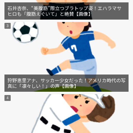
石井杏奈、“美腹筋”際立つブラトップ姿！エハラマサ
ヒロも「腹筋えぐいて」と絶賛【画像】
狩野恵里アナ、サッカー少女だった！アメリカ時代の写
真に「凛々しい！」の声【画像】