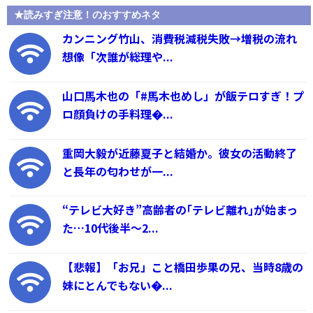
★読みすぎ注意！のおすすめネタ
カンニング竹山、消費税減税失敗→増税の流れ
想像「次誰が総理や...
山口馬木也の「#馬木也めし」が飯テロすぎ！プ
ロ顔負けの手料理�...
重岡大毅が近藤夏子と結婚か。彼女の活動終了
と長年の匂わせが一...
“テレビ大好き”高齢者の｢テレビ離れ｣が始まっ
た…10代後半～2...
【悲報】「お兄」こと橋田歩果の兄、当時8歳の
妹にとんでもない�...