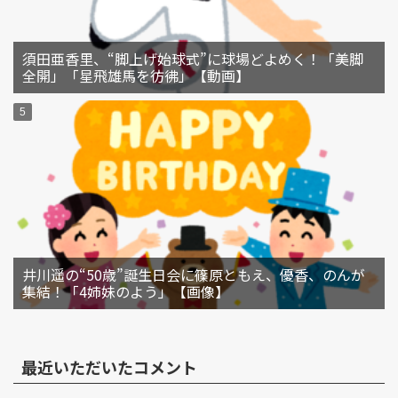
須田亜香里、“脚上げ始球式”に球場どよめく！「美脚
全開」「星飛雄馬を彷彿」【動画】
井川遥の“50歳”誕生日会に篠原ともえ、優香、のんが
集結！「4姉妹のよう」【画像】
最近いただいたコメント