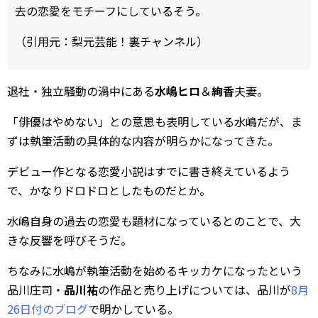
去の恋愛をモチーフにしているそう。
（引用元：梨元芸能！裏チャンネル）
退社・独立騒動の渦中にある
水嶋ヒロ
＆
絢香
夫妻。
「俳優はやめない」との意思も表明している水嶋だが、ま
ずは執筆活動の具体的な内容が明らかになってきた。
デビュー作となる恋愛小説はすでに書き終えているよう
で、かなりドロドロとしたものだとか。
水嶋自身の過去の恋愛も題材になっているとのことで、大
きな反響を呼びそうだ。
ちなみに水嶋が執筆活動を始めるキッカケになったという
品川庄司・
品川祐
の作品と売り上げについては、品川が
8月
26日付のブログ
で明かしている。