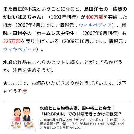
また自伝的小説ということになると、
島田洋七
の「
佐賀の
がばいばあちゃん
」（1993年刊行）が
400万部
を突破した
ほか（2007年4月までに。情報元：
ウィキペディア
）、麒
麟・
田村裕
の「
ホームレス中学生
」（2007年8月刊行）も
225万部
を売り上げている（2008年10月までに。情報元：
ウィキペディア
）。
水嶋の作品もこれらのヒットに続くことができるかどう
か、注目を集めそうだ。
★ここまで、お読みいただきありがとうございます。以下
もどうぞ
水嶋ヒロ＆絢香夫妻、田中裕二と会食！
「MR.BRAIN」での共演をきっかけに親交？
2010年9月26日放送の「サンデージャポン」（TBS系）で、
爆笑問題・田中裕二（45）が水嶋ヒロ（26）＆絢香（22）
と食事したことを明かした。...