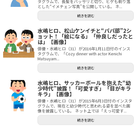
タグラムで、長髪をバッサリと切り、ヒゲも剃り落
とした“イメチェン写真”を公開している。 ネ...
続きを読む
水嶋ヒロ、松山ケンイチと“パパ部”2シ
ョット！「絵になる」「仲良しだったと
は」【画像】
俳優・水嶋ヒロ（31）が2016年1月11日付のインス
タグラムで、「Cozy dinner with actor Kenichi
Matsuyam...
続きを読む
水嶋ヒロ、サッカーボールを抱えた“幼
少時代”披露！「可愛すぎ」「目がキラ
キラ」【画像】
俳優・水嶋ヒロ（31）が2015年6月3日付のインスタ
グラムで、現在と幼少時代と思われる姿を並べた画
像を披露している。 ネット上では「えっ可愛す...
続きを読む