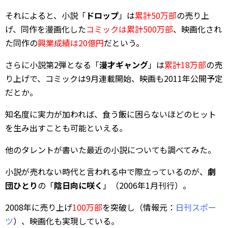
それによると、小説「
ドロップ
」は
累計50万部
の売り上
げ、同作を漫画化した
コミックは累計500万部
、映画化され
た同作の
興業成績は20億円
だという。
さらに小説第2弾となる「
漫才ギャング
」は
累計18万部
の売
り上げで、コミックは9月連載開始、映画も2011年公開予定
だとか。
知名度に実力が加われば、食う飯に困らないほどのヒット
を生み出すことも可能といえる。
他のタレントが書いた最近の小説についても調べてみた。
小説が売れない時代と言われる中で際立っているのが、
劇
団ひとり
の「
陰日向に咲く
」（2006年1月刊行）。
2008年に売り上げ
100万部
を突破し（情報元：
日刊スポー
ツ
）、映画化も実現している。