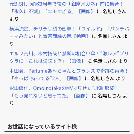
元BiSH、解散3周年で夜の「銀座メガネ」前に集合！
「永久に不滅」「エモすぎる」【画像】
に
名無しさん
より
横浜流星、チリチリ頭の衝撃！「ワイルド」「パンチパ
ーマみたい」と賛否両論の嵐【動画】
に
名無しさん
よ
り
エルフ荒川、木村拓哉と禁断の相合い傘！“激レア”プリ
クラに「これは伝説すぎ」【画像】
に
名無しさん
より
本田翼、Perfumeあ～ちゃんとフランスで奇跡の再会！
「やっぱ“持ってる”2人」【画像】
に
名無しさん
より
影山優佳、OmoinotakeのMVで見せた“JK制服姿”！
「もう見れないと思ってた」【画像】
に
名無しさん
よ
り
お世話になっているサイト様