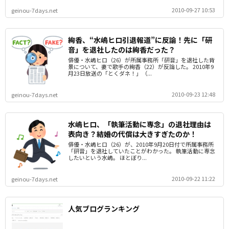
2010-09-27 10:53
geinou-7days.net
絢香、“水嶋ヒロ引退報道”に反論！先に「研
音」を退社したのは絢香だった？
俳優・水嶋ヒロ（26）が所属事務所「研音」を退社した背
景について、妻で歌手の絢香（22）が反論した。 2010年9
月23日放送の「とくダネ！」（...
2010-09-23 12:48
geinou-7days.net
水嶋ヒロ、「執筆活動に専念」の退社理由は
表向き？結婚の代償は大きすぎたのか！
俳優・水嶋ヒロ（26）が、2010年9月20日付で所属事務所
「研音」を退社していたことがわかった。 執筆活動に専念
したいという水嶋。 ほとぼり...
2010-09-22 11:22
geinou-7days.net
人気ブログランキング