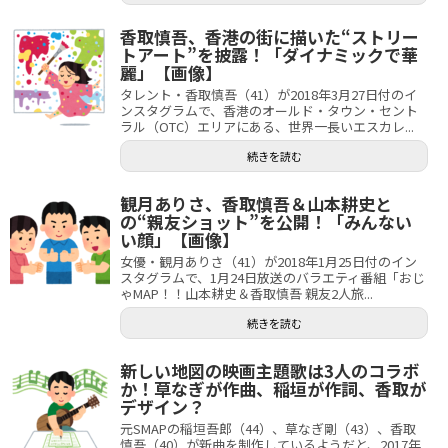
香取慎吾、香港の街に描いた“ストリー
トアート”を披露！「ダイナミックで華
麗」【画像】
タレント・香取慎吾（41）が2018年3月27日付のイ
ンスタグラムで、香港のオールド・タウン・セント
ラル（OTC）エリアにある、世界一長いエスカレ...
続きを読む
観月ありさ、香取慎吾＆山本耕史と
の“親友ショット”を公開！「みんない
い顔」【画像】
女優・観月ありさ（41）が2018年1月25日付のイン
スタグラムで、1月24日放送のバラエティ番組「おじ
ゃMAP！！山本耕史＆香取慎吾 親友2人旅...
続きを読む
新しい地図の映画主題歌は3人のコラボ
か！草なぎが作曲、稲垣が作詞、香取が
デザイン？
元SMAPの稲垣吾郎（44）、草なぎ剛（43）、香取
慎吾（40）が新曲を制作しているようだと、2017年