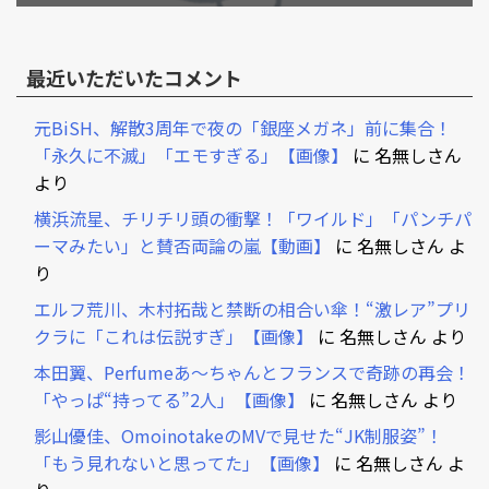
最近いただいたコメント
元BiSH、解散3周年で夜の「銀座メガネ」前に集合！
「永久に不滅」「エモすぎる」【画像】
に
名無しさん
より
横浜流星、チリチリ頭の衝撃！「ワイルド」「パンチパ
ーマみたい」と賛否両論の嵐【動画】
に
名無しさん
よ
り
エルフ荒川、木村拓哉と禁断の相合い傘！“激レア”プリ
クラに「これは伝説すぎ」【画像】
に
名無しさん
より
本田翼、Perfumeあ～ちゃんとフランスで奇跡の再会！
「やっぱ“持ってる”2人」【画像】
に
名無しさん
より
影山優佳、OmoinotakeのMVで見せた“JK制服姿”！
「もう見れないと思ってた」【画像】
に
名無しさん
よ