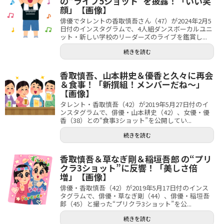
の“ライブ5ショット”を披露！「いい笑
顔」【画像】
俳優でタレントの香取慎吾さん（47）が2024年2月5
日付のインスタグラムで、4人組ダンスボーカルユニ
ット・新しい学校のリーダーズのライブを鑑賞し...
続きを読む
香取慎吾、山本耕史＆優香と久々に再会
＆食事！「新撰組！メンバーだね～」
【画像】
タレント・香取慎吾（42）が2019年5月27日付のイ
ンスタグラムで、俳優・山本耕史（42）、女優・優
香（38）との“食事3ショット”を公開してい...
続きを読む
香取慎吾＆草なぎ剛＆稲垣吾郎 の“プリ
クラ3ショット”に反響！「美しさ倍
増」【画像】
俳優・香取慎吾（42）が2019年5月17日付のインス
タグラムで、俳優・草なぎ剛（44）、俳優・稲垣吾
郎（45）と撮った“プリクラ3ショット”を公...
続きを読む