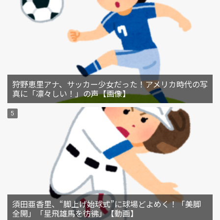
狩野恵里アナ、サッカー少女だった！アメリカ時代の写
真に「凛々しい！」の声【画像】
須田亜香里、“脚上げ始球式”に球場どよめく！「美脚
全開」「星飛雄馬を彷彿」【動画】