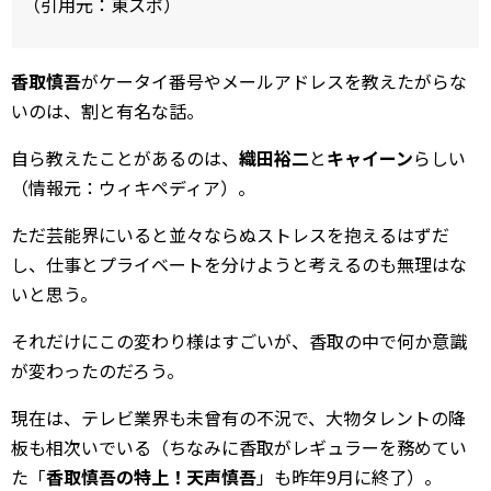
（引用元：東スポ）
香取慎吾
がケータイ番号やメールアドレスを教えたがらな
いのは、割と有名な話。
自ら教えたことがあるのは、
織田裕二
と
キャイーン
らしい
（情報元：ウィキペディア）。
ただ芸能界にいると並々ならぬストレスを抱えるはずだ
し、仕事とプライベートを分けようと考えるのも無理はな
いと思う。
それだけにこの変わり様はすごいが、香取の中で何か意識
が変わったのだろう。
現在は、テレビ業界も未曾有の不況で、大物タレントの降
板も相次いでいる（ちなみに香取がレギュラーを務めてい
た「
香取慎吾の特上！天声慎吾
」も昨年9月に終了）。