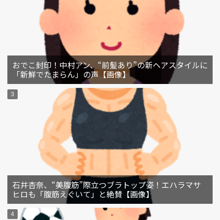
おでこ封印！中村アン、“前髪あり”の新ヘアスタイルに
「新鮮でたまらん」の声【画像】
石井杏奈、“美腹筋”際立つブラトップ姿！エハラマサ
ヒロも「腹筋えぐいて」と絶賛【画像】