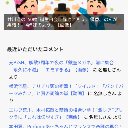
井川遥の“50歳”誕生日会に篠原ともえ、優香、のんが
集結！「4姉妹のよう」【画像】
最近いただいたコメント
元BiSH、解散3周年で夜の「銀座メガネ」前に集合！
「永久に不滅」「エモすぎる」【画像】
に
名無しさん
より
横浜流星、チリチリ頭の衝撃！「ワイルド」「パンチパ
ーマみたい」と賛否両論の嵐【動画】
に
名無しさん
よ
り
エルフ荒川、木村拓哉と禁断の相合い傘！“激レア”プリ
クラに「これは伝説すぎ」【画像】
に
名無しさん
より
本田翼、Perfumeあ～ちゃんとフランスで奇跡の再会！