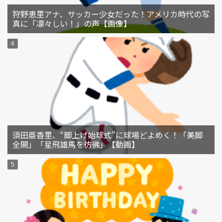
狩野恵里アナ、サッカー少女だった！アメリカ時代の写
真に「凛々しい！」の声【画像】
須田亜香里、“脚上げ始球式”に球場どよめく！「美脚
全開」「星飛雄馬を彷彿」【動画】