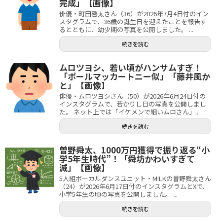
完成」【画像】
俳優・町田啓太さん（36）が2026年7月4日付のイン
スタグラムで、36歳の誕生日を迎えたことを報告す
るとともに、幼少期の写真を公開しました。 ...
続きを読む
ムロツヨシ、若い頃がハンサムすぎ！
「ポールマッカートニー似」「藤井風か
と」【画像】
俳優・ムロツヨシさん（50）が2026年6月24日付の
インスタグラムで、若かりし日の写真を公開しまし
た。 ネット上では「イケメンで細いムロさん」...
続きを読む
曽野舜太、1000万円獲得で振り返る“小
学5年生時代”！「舜坊かわいすぎて
滅」【画像】
5人組ボーカルダンスユニット・M!LKの曽野舜太さん
（24）が2026年6月17日付のインスタグラムとXで、
小学5年生の頃の写真を公開しました。 ...
続きを読む