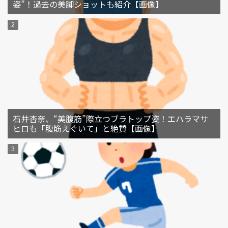
姿”！過去の美脚ショットも紹介【画像】
石井杏奈、“美腹筋”際立つブラトップ姿！エハラマサ
ヒロも「腹筋えぐいて」と絶賛【画像】