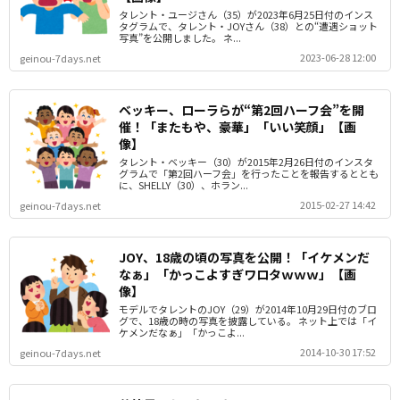
タレント・ユージさん（35）が2023年6月25日付のインス
タグラムで、タレント・JOYさん（38）との“遭遇ショット
写真”を公開しました。 ネ...
2023-06-28 12:00
geinou-7days.net
ベッキー、ローラらが“第2回ハーフ会”を開
催！「またもや、豪華」「いい笑顔」【画
像】
タレント・ベッキー（30）が2015年2月26日付のインスタ
グラムで「第2回ハーフ会」を行ったことを報告するととも
に、SHELLY（30）、ホラン...
2015-02-27 14:42
geinou-7days.net
JOY、18歳の頃の写真を公開！「イケメンだ
なぁ」「かっこよすぎワロタｗｗｗ」【画
像】
モデルでタレントのJOY（29）が2014年10月29日付のブロ
グで、18歳の時の写真を披露している。 ネット上では「イ
ケメンだなぁ」「かっこよ...
2014-10-30 17:52
geinou-7days.net