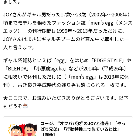
ました。
JOYさんがギャル男だった17歳～23歳（2002年～2008年）
頃までモデルを務めたファッション誌「men’s egg（メンズ
エッグ）」の刊行期間は1999年～2013年だっただけに、
JOYさんはまさにギャル男ブームのど真ん中で牽引した一
人と言えます。
ギャル系雑誌といえば「egg」をはじめ「EDGE STYLE」や
「BLENDA」「小悪魔ageha」などが2014年（平成26年）
に相次いで休刊しただけに（「men’s egg」は2013年に休
刊）、古き良き平成時代の残り香も感じられる一枚です。
★ここまで、お読みいただきありがとうございます。以下
もどうぞ
ユージ、“オフパパ姿”のJOYと遭遇！「やっ
ぱり兄弟」「行動特性まで似ているとは」
【画像】