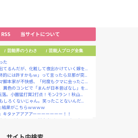
RSS
当サイトについて
芸能界のうわさ
芸能人ブログ全集
/
/
った
てるんだが、化粧して夜出かけていく嫁を...
的には許すかもｗ」って言ったら旦那が突...
脚本家が不快感、「何度もクマに会ったこ...
異色のコンビで「まんが日本昔ばなし」を...
落。小園猛打賞2打点！モン2ラン！秋山...
もしろくないじゃん。笑ったことないんだ...
た結果がこちらｗｗｗｗ
』キタァアアアアーーーーーーー！！
定なら降板ドミノ 被害者があえて〝最強...
『なんか生ぬるいな』と思ったら、後ろで...
国憲法の3大原則を絶対に変えさせてはな...
サイト内検索