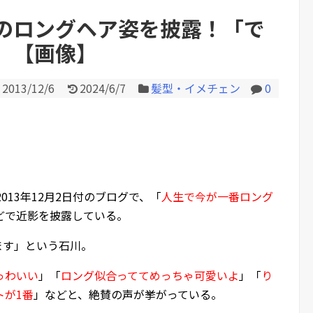
のロングヘア姿を披露！「で
」【画像】
Powered by livedoor 相互RS
2013/12/6
2024/6/7
髪型・イメチェン
0
2013年12月2日付のブログで、「
人生で今が一番ロング
どで近影を披露している。
ます」という石川。
っわいい
」「
ロング似合っててめっちゃ可愛いよ
」「
り
トが1番
」などと、絶賛の声が挙がっている。