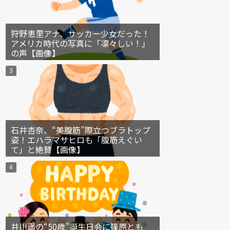
狩野恵里アナ、サッカー少女だった！
アメリカ時代の写真に「凛々しい！」
の声【画像】
石井杏奈、“美腹筋”際立つブラトップ
姿！エハラマサヒロも「腹筋えぐい
て」と絶賛【画像】
井川遥の“50歳”誕生日会に篠原とも