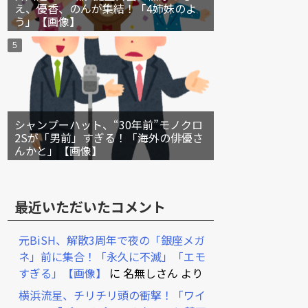
え、優香、のんが集結！「4姉妹のよ
う」【画像】
シャンプーハット、“30年前”モノクロ
2Sが「男前」すぎる！「海外の俳優さ
んかと」【画像】
最近いただいたコメント
元BiSH、解散3周年で夜の「銀座メガ
ネ」前に集合！「永久に不滅」「エモ
すぎる」【画像】
に
名無しさん
より
横浜流星、チリチリ頭の衝撃！「ワイ