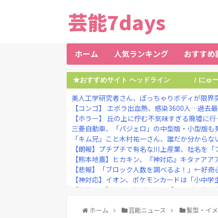
芸能7days
ホーム
人気ランキング
おすすめ
★おすすめサイト ヘッドライン
にゅ
/
美人工学研究者さん、ぽっちゃりボディが限界
【コンゴ】 エボラ出血熱、感染3600人…過去
【ホラー】 丘の上に佇む不気味すぎる廃墟に行
三菱自動車、「パジェロ」の中型版・小型版も
「キム兄」こと木村祐一さん、誰だか分からない
【朗報】プチプチで有名な川上産業、社名を「プチ
【熊本地震】ヒカキン、『神対応』キタァアア
【悲報】「ブロック人数を調べるよ！」←好奇心
【神対応】イオン、ポケモンカードは「小中学生
【画像あり】女子、整形に成功「この形の鼻が全
野田クリスタルさん「イラストレーターの人が『A
【画像】令和最新版・宇垣美里さん(35)ｗｗｗ
ホーム
芸能ニュース
髪型・イ