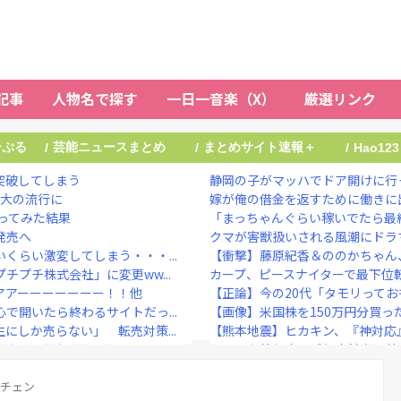
記事
人物名で探す
一日一音楽（X）
厳選リンク
ーぷる
芸能ニュースまとめ
まとめサイト速報＋
/
/
/
Hao123
突破してしまう
静岡の子がマッハでドア開けに行
最大の流行に
嫁が俺の借金を返すために働きに出
ってみた結果
「まっちゃんぐらい稼いでたら最終
発売へ
クマが害獣扱いされる風潮にドラマ
くらい激変してしまう・・・...
【衝撃】藤原紀香＆ののかちゃん、
プチ株式会社」に変更ww...
カープ、ピースナイターで最下位転
アアーーーーーーー！！他
【正論】今の20代「タモリってお
で開いたら終わるサイトだっ...
【画像】米国株を150万円分買っ
にしか売らない」 転売対策...
【熊本地震】ヒカキン、『神対応
女子の理想だと思う！！」⇒...
NHKでも性加害！番組出演者Ｘ特
Iに仕事を奪われる』って...
【悲報】橋本マナミ「頭を洗ってて
ｗｗｗ
メチェン
大物ミュージシャンが投稿 「日本