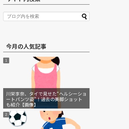
S
今月の人気記事
川栄李奈、タイで見せた“ヘルシーショ
ートパンツ姿”！過去の美脚ショット
も紹介【画像】