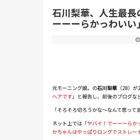
石川梨華、人生最長
ーーーらかっわいい
Powered by livedoor 相互RSS
元モーニング娘。の
石川梨華
（28）が
ヘアです
」と報告し、前後のブログな
「そろそろ切ろうかな～なんて思って
ネット上では「
ヤバイ！でーーーらか
かちゃんはやっぱりロングでストレー