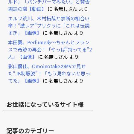
ルド」「パンチパーマみたい」と賛否
両論の嵐【動画】
に
名無しさん
より
エルフ荒川、木村拓哉と禁断の相合い
傘！“激レア”プリクラに「これは伝説
すぎ」【画像】
に
名無しさん
より
本田翼、Perfumeあ～ちゃんとフラン
スで奇跡の再会！「やっぱ“持ってる”2
人」【画像】
に
名無しさん
より
影山優佳、OmoinotakeのMVで見せ
た“JK制服姿”！「もう見れないと思っ
てた」【画像】
に
名無しさん
より
お世話になっているサイト様
記事のカテゴリー