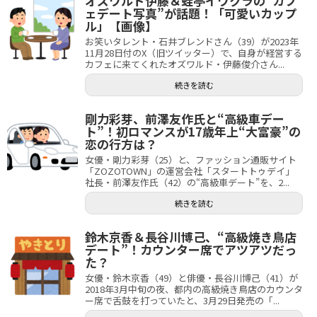
オズワルド伊藤＆蛙亭イワクラの“カフ
ェデート写真”が話題！「可愛いカップ
ル」【画像】
お笑いタレント・石井ブレンドさん（39）が2023年
11月28日付のX（旧ツイッター）で、自身が経営する
カフェに来てくれたオズワルド・伊藤俊介さん...
続きを読む
剛力彩芽、前澤友作氏と“高級車デー
ト”！初ロマンスが17歳年上“大富豪”の
恋の行方は？
女優・剛力彩芽（25）と、ファッション通販サイト
「ZOZOTOWN」の運営会社「スタートトゥデイ」
社長・前澤友作氏（42）の“高級車デート”を、2...
続きを読む
鈴木京香＆長谷川博己、“高級焼き鳥店
デート”！カウンター席でアツアツだっ
た？
女優・鈴木京香（49）と俳優・長谷川博己（41）が
2018年3月中旬の夜、都内の高級焼き鳥店のカウンタ
ー席で舌鼓を打っていたと、3月29日発売の「...