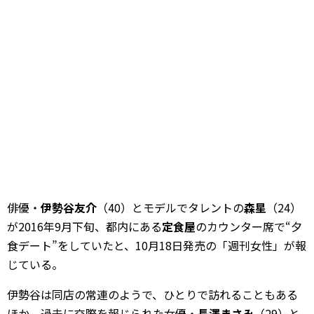
俳優・
伊勢谷友介
（40）とモデルでタレントの
森星
（24）
が2016年9月下旬、都内にある
定食屋
のカウンター席で“夕
食デート”をしていたと、10月18日発売の「週刊女性」が報
じている。
伊勢谷は同店の常連のようで、ひとりで訪れることもある
ほか、過去に交際を報じられた女優・
長澤まさみ
（29）と