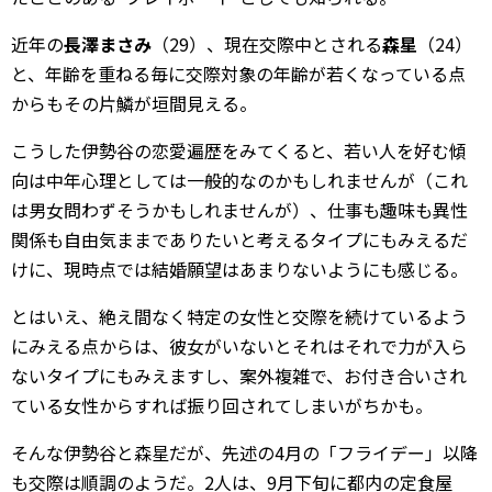
近年の
長澤まさみ
（29）、現在交際中とされる
森星
（24）
と、年齢を重ねる毎に交際対象の年齢が若くなっている点
からもその片鱗が垣間見える。
こうした伊勢谷の恋愛遍歴をみてくると、若い人を好む傾
向は中年心理としては一般的なのかもしれませんが（これ
は男女問わずそうかもしれませんが）、仕事も趣味も異性
関係も自由気ままでありたいと考えるタイプにもみえるだ
けに、現時点では結婚願望はあまりないようにも感じる。
とはいえ、絶え間なく特定の女性と交際を続けているよう
にみえる点からは、彼女がいないとそれはそれで力が入ら
ないタイプにもみえますし、案外複雑で、お付き合いされ
ている女性からすれば振り回されてしまいがちかも。
そんな伊勢谷と森星だが、先述の4月の「フライデー」以降
も交際は順調のようだ。2人は、9月下旬に都内の定食屋