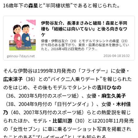
16歳年下の
森星
と“半同棲状態”であると報じられた。
伊勢谷友介、長澤まさみと破局！森星と半同
棲も「結婚には向いてない」と後ろ向きなワ
ケ
俳優・伊勢谷友介（39）とモデルでタレントの森星（23）
が今月のある昼下がり、東京・目黒の桜並木を散歩してい
たと、2016年4月15日発売の「フラ...
2016-04-18 16:32
geinou-7days.net
そんな伊勢谷は1999年3月発売の「フライデー」に女優・
広末涼子
（36）との“バイク二人乗りデート”を報じられた
のをはじめ、その後もモデルでタレントの
吉川ひなの
（36、2003年5月付のスポーツ紙）、女優・
麻生久美子
（38、2004年9月付の「日刊ゲンダイ」）、女優・
木村佳
乃
（40、2007年5月付のスポーツ紙）らとの熱愛説を報じ
られたほか、モデル・
比留川游
（30）とは2010年11月発売
の「女性セブン」に車に乗るツーショット写真を掲載され
たことのある“プレイボーイ”としても知られる。