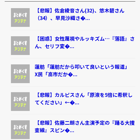
【悲報】佐倉綾音さん(32)、悠木碧さん
（34）、早見沙織さ�...
【困惑】女性蔑視やルッキズム…『落語』さ
ん、セリフ変�...
蓮舫「蓮舫だから叩いて良いという報道」
X民「高市だか�...
【悲報】カルピスさん「原液を5倍に希釈し
てください」←�...
【悲報】佐藤二朗さん主演予定の『踊る大捜
査線』スピン�...