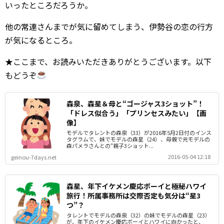
いったところだろうか。
他の常連さんまでが気に留めてしまう、伊勢谷の恋の行方
が気になるところ。
★ここまで、お読みいただきありがとうございます。以下
もどうぞ
森泉、森星＆母と“ゴージャス3ショット”！
「ドレス似合う」「プリンセスみたい」【画
像】
モデルでタレントの森泉（33）が2016年5月2日付のインス
タグラムで、妹でモデルの森星（24）、母親で元モデルの
森パメラさんとの“親子3ショット...
2016-05-04 12:18
geinou-7days.net
森星、年下イケメン慶応ボーイと極秘ハワイ
旅行！所属事務所は交際否定も気分は“星3
つ”？
タレントでモデルの森泉（32）の妹でモデルの森星（23）
が、年下のイケメン慶応ボーイとハワイに向かったと、