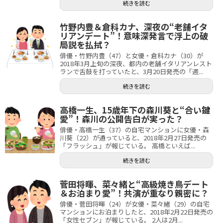
続きを読む
竹野内豊＆倉科カナ、深夜の“老舗イタ
リアンデート”！意味深発言で浮上の破
局説を払拭？
俳優・竹野内豊（47）と女優・倉科カナ（30）が
2018年3月上旬の深夜、都内の老舗イタリアンレスト
ランで舌鼓を打っていたと、3月20日発売の「週...
続きを読む
高橋一生、15歳年下の森川葵と“合い鍵
愛”！森川の公開告白が実った？
俳優・高橋一生（37）の自宅マンションに女優・森
川葵（22）が通っていると、2018年2月27日発売の
「フラッシュ」が報じている。 高橋といえば...
続きを読む
菅田将暉、菜々緒と“高級焼き鳥デート
＆お泊まり愛”！共演が重なり親密に？
俳優・菅田将暉（24）が女優・菜々緒（29）の自宅
マンションにお泊まりしたと、2018年2月22日発売の
「女性セブン」が報じている。 2人は2月...