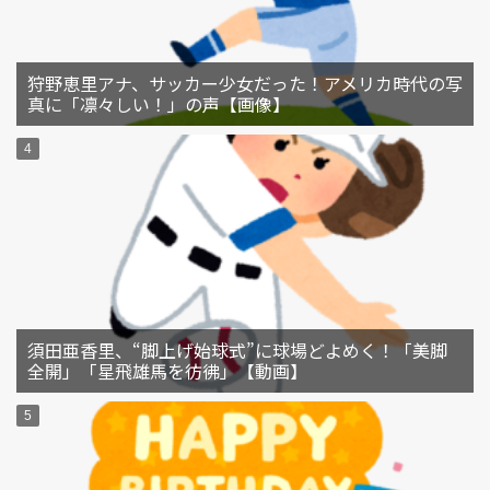
狩野恵里アナ、サッカー少女だった！アメリカ時代の写
真に「凛々しい！」の声【画像】
須田亜香里、“脚上げ始球式”に球場どよめく！「美脚
全開」「星飛雄馬を彷彿」【動画】