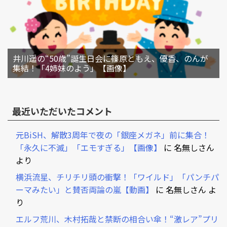
井川遥の“50歳”誕生日会に篠原ともえ、優香、のんが
集結！「4姉妹のよう」【画像】
最近いただいたコメント
元BiSH、解散3周年で夜の「銀座メガネ」前に集合！
「永久に不滅」「エモすぎる」【画像】
に
名無しさん
より
横浜流星、チリチリ頭の衝撃！「ワイルド」「パンチパ
ーマみたい」と賛否両論の嵐【動画】
に
名無しさん
よ
り
エルフ荒川、木村拓哉と禁断の相合い傘！“激レア”プリ