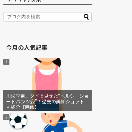
S
今月の人気記事
川栄李奈、タイで見せた“ヘルシーショ
ートパンツ姿”！過去の美脚ショット
も紹介【画像】