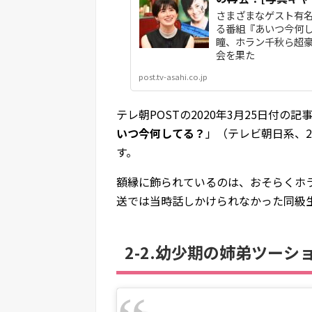
さまざまなゲスト有
る番組『あいつ今何し
瞳、ホラン千秋ら超
会を果た
post.tv-asahi.co.jp
テレ朝POSTの2020年3月25日付
いつ今何してる？
」（テレビ朝日系、2
す。
額縁に飾られているのは、おそらくホ
送では当時話しかけられなかった同級
2-2.幼少期の姉弟ツーシ