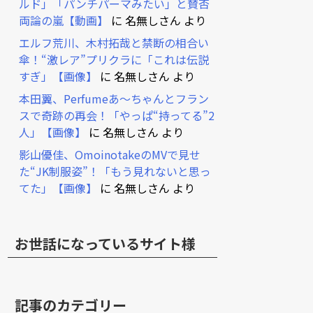
ルド」「パンチパーマみたい」と賛否
両論の嵐【動画】
に
名無しさん
より
エルフ荒川、木村拓哉と禁断の相合い
傘！“激レア”プリクラに「これは伝説
すぎ」【画像】
に
名無しさん
より
本田翼、Perfumeあ～ちゃんとフラン
スで奇跡の再会！「やっぱ“持ってる”2
人」【画像】
に
名無しさん
より
影山優佳、OmoinotakeのMVで見せ
た“JK制服姿”！「もう見れないと思っ
てた」【画像】
に
名無しさん
より
お世話になっているサイト様
記事のカテゴリー