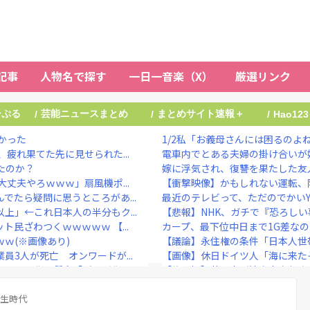
記事
人物名で探す
一日一音楽（X）
厳選リンク
ーぷる
芸能ニュースまとめ
まとめサイト速報＋
/
/
/
Hao123
かった
1/2私「お義母さんには困るのよね
疲れ果てた先に見せられた...
電車内でとある夫婦の掛け合いが妙
たのか？
嫁に浮気され、復讐を果たした友人
丈夫やろｗｗｗ」扇風機ポ...
【衝撃映像】かもしれない運転、
でたら疑問に思うところがあ...
最近のテレビって、ただのでかいY
上」←これ日本人の半分もク...
【悲報】NHK、ガチで『恐ろし
民ざわつくｗｗｗｗｗ 【...
カープ、最下位中日まで1G差なの
ｗｗ(※画像あり)
【議論】永住権の条件「日本人世帯
3人が死亡 オンワードが...
【画像】休日ドイツ人「海に来た
アニメ化に懸念「グッズ化と...
【修羅場】落語家が清水良太郎さん
流した涙に「絶対失敗できな...
】菊地亜美、マレーシアとの2拠点
理由』、ガチでヤバイ・・・...
学生時代
川口春奈と日本代表・板倉滉が授か