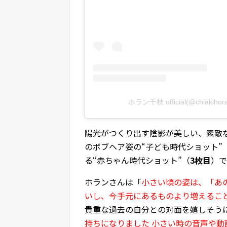
ホラン千秋 official(@chiakih
陽光がつくり出す陰影が美しい、素敵な
のボブヘア姿の“子ども時代ショット”
る“赤ちゃん時代ショット”（
3枚目
）で
ホランさんは「
小さい頃の姿は、「あ
いし、今手元にあるものより増えるこ
貴重な過去の自分との対面を嬉しそう
持ちになりました 小さい時の音声や