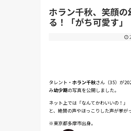
大谷翔平、今季初の1試合2HR 25号先頭弾＆26
ホラン千秋、笑顔の
る！「がち可愛す」
Powered by livedoor 相互RSS
タレント・
ホラン千秋
さん（35）が2
み
幼少期
の写真を公開しました。
ネット上では「なんてかわいいの！」
と、絶賛の声やほっこりした声が挙が
※東京都多摩市出身。