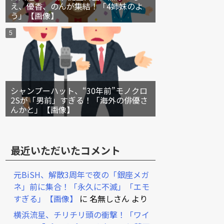
え、優香、のんが集結！「4姉妹のよ
う」【画像】
シャンプーハット、“30年前”モノクロ
2Sが「男前」すぎる！「海外の俳優さ
んかと」【画像】
最近いただいたコメント
元BiSH、解散3周年で夜の「銀座メガ
ネ」前に集合！「永久に不滅」「エモ
すぎる」【画像】
に
名無しさん
より
横浜流星、チリチリ頭の衝撃！「ワイ