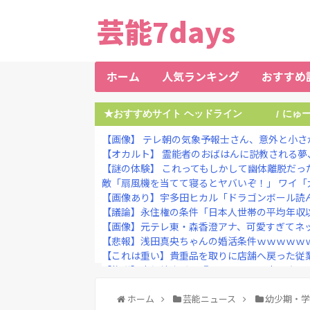
芸能7days
ホーム
人気ランキング
おすすめ
★おすすめサイト ヘッドライン
にゅ
/
【画像】 テレ朝の気象予報士さん、意外と小さ
【オカルト】 霊能者のおばはんに説教される夢、
【謎の体験】 これってもしかして幽体離脱だっ
敵「扇風機を当てて寝るとヤバいぞ！」 ワイ「大
【画像あり】宇多田ヒカル「ドラゴンボール読ん
【議論】永住権の条件「日本人世帯の平均年収以
【画像】元テレ東・森香澄アナ、可愛すぎてネット
【悲報】浅田真央ちゃんの婚活条件ｗｗｗｗｗ
【これは重い】貴重品を取りに店舗へ戻った従業員
【物議】高須幹弥氏、『みいちゃんと山田さん』
【朗報】甲子園に女性審判が仲間入り→初出場で
【修羅場】落語家が清水良太郎さんを恨んでる『
ホーム
芸能ニュース
幼少期・