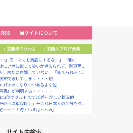
RSS
当サイトについて
芸能界のうわさ
芸能人ブログ全集
/
/
…」夫「ママを馬鹿にするな！」「確か...
にツボに嵌って笑いが堪えられず、別車両...
。未だに再婚していない。「裏切られるく...
限界突破してしまう・・・他
ouTubeになりつつあるよな他
い事実』が判明する・・・・・
に3位ヤクルトまで3G差←珍しい状況他
の平均年収以上」←これ日本人の半分もク...
ぞーー！！海といえば～～w」
を恨んでる『理由』、ガチでヤバイ・・・...
生活を始めると報告「自分の中で“今しか...
り婚、かつてはキングカズ＆ゴン中山も…...
サイト内検索