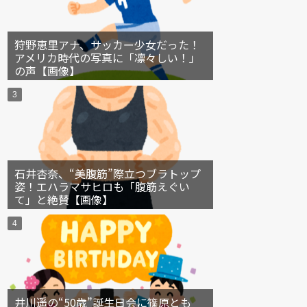
狩野恵里アナ、サッカー少女だった！
アメリカ時代の写真に「凛々しい！」
の声【画像】
石井杏奈、“美腹筋”際立つブラトップ
姿！エハラマサヒロも「腹筋えぐい
て」と絶賛【画像】
井川遥の“50歳”誕生日会に篠原とも