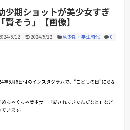
号も空砲…ド軍は今季...
幼少期ショットが美少女すぎ
「賢そう」【画像】
Powered by livedoor 相互RS
2024/5/12
2024/5/12
幼少期・学生時代
0
024年5月6日付のインスタグラムで、“こどもの日”にちな
「めちゃくちゃ美少女」「愛されてきたんだなと」など
っています。