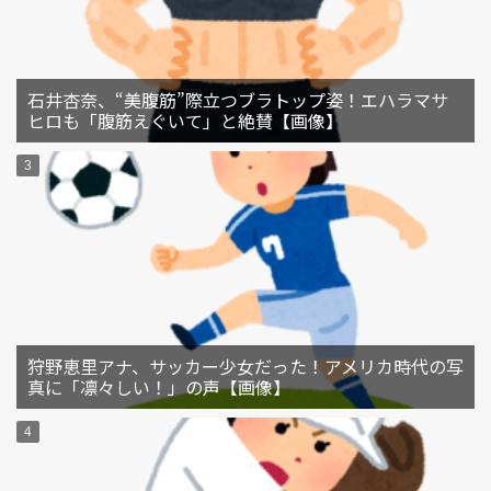
石井杏奈、“美腹筋”際立つブラトップ姿！エハラマサ
ヒロも「腹筋えぐいて」と絶賛【画像】
狩野恵里アナ、サッカー少女だった！アメリカ時代の写
真に「凛々しい！」の声【画像】