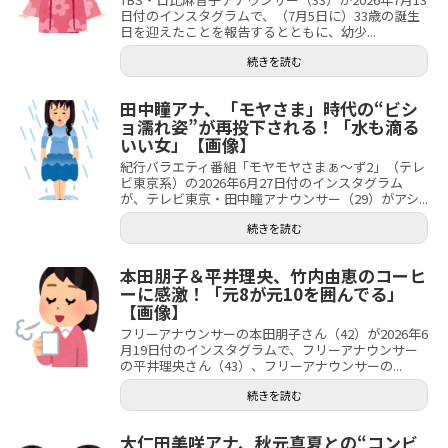
日付のインスタグラムで、（7月5日に）33歳の誕生
日を迎えたことを報告するとともに、幼少...
続きを読む
田中瞳アナ、「モヤさま」時代の“ビシ
ョ濡れ姿”が再投下される！「水も滴る
いい女」【画像】
紀行バラエティ番組「モヤモヤさまぁ～ず2」（テレ
ビ東京系）の2026年6月27日付のインスタグラム
が、テレビ東京・田中瞳アナウンサー（29）がアシ...
続きを読む
本田朋子＆平井理央、竹内由恵のコーヒ
ーに感激！「元8が元10を囲んでる」
【画像】
フリーアナウンサーの本田朋子さん（42）が2026年6
月19日付のインスタグラムで、フリーアナウンサー
の平井理央さん（43）、フリーアナウンサーの...
続きを読む
大仁田美咲アナ、秋元真夏との“コンビ