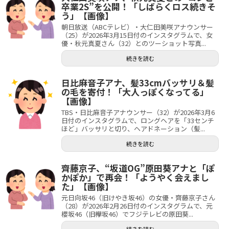
卒業2S”を公開！「しばらくロス続きそ
う」【画像】
朝日放送（ABCテレビ）・大仁田美咲アナウンサー
（25）が2026年3月15日付のインスタグラムで、女
優・秋元真夏さん（32）とのツーショット写真...
続きを読む
日比麻音子アナ、髪33cmバッサリ＆髪
の毛を寄付！「大人っぽくなってる」
【画像】
TBS・日比麻音子アナウンサー（32）が2026年3月6
日付のインスタグラムで、ロングヘアを「33センチ
ほど」バッサリと切り、ヘアドネーション（髪...
続きを読む
齊藤京子、“坂道OG”原田葵アナと「ぽ
かぽか」で再会！「ようやく会えまし
た」【画像】
元日向坂46（旧けやき坂46）の女優・齊藤京子さん
（28）が2026年2月26日付のインスタグラムで、元
櫻坂46（旧欅坂46）でフジテレビの原田葵...