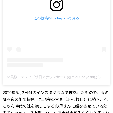
この投稿をInstagramで見る
林美桜（テレヒ゛朝日アナウンサー）(@miou0hayashi)がシェアした投稿
2020年5月2日付のインスタグラムで披露したもので、雨の
降る夜の街で撮影した現在の写真（1～2枚目）に続き、赤
ちゃん時代の妹を抱っこするお母さんに顔を寄せている幼
少期ショット（
3枚目
）や、林アナが小学生くらいと思われ