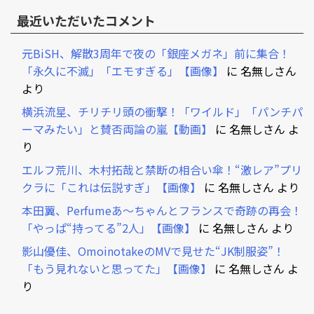
最近いただいたコメント
元BiSH、解散3周年で夜の「銀座メガネ」前に集合！
「永久に不滅」「エモすぎる」【画像】
に
名無しさん
より
横浜流星、チリチリ頭の衝撃！「ワイルド」「パンチパ
ーマみたい」と賛否両論の嵐【動画】
に
名無しさん
よ
り
エルフ荒川、木村拓哉と禁断の相合い傘！“激レア”プリ
クラに「これは伝説すぎ」【画像】
に
名無しさん
より
本田翼、Perfumeあ～ちゃんとフランスで奇跡の再会！
「やっぱ“持ってる”2人」【画像】
に
名無しさん
より
影山優佳、OmoinotakeのMVで見せた“JK制服姿”！
「もう見れないと思ってた」【画像】
に
名無しさん
よ
り