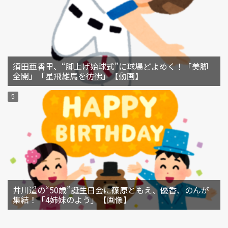
須田亜香里、“脚上げ始球式”に球場どよめく！「美脚
全開」「星飛雄馬を彷彿」【動画】
井川遥の“50歳”誕生日会に篠原ともえ、優香、のんが
集結！「4姉妹のよう」【画像】