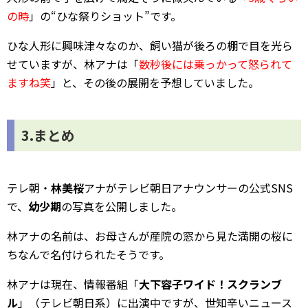
の時
」の“ひな祭りショット”です。
ひな人形に興味津々なのか、飼い猫が後ろの棚で目を光ら
せていますが、林アナは「
数秒後には乗っかって怒られて
ますね笑
」と、その後の展開を予想していました。
3.まとめ
テレ朝・
林美桜
アナがテレビ朝日アナウンサーの公式SNS
で、
幼少期
の写真を公開しました。
林アナの名前は、お母さんが産院の窓から見た満開の桜に
ちなんで名付けられたそうです。
林アナは現在、情報番組「
大下容子ワイド！スクランブ
ル
」（テレビ朝日系）に出演中ですが、世知辛いニュース