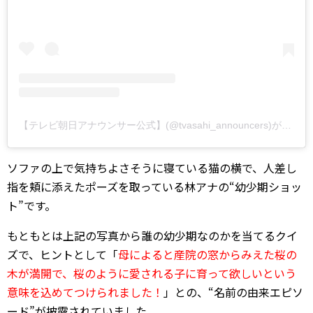
【テレビ朝日アナウンサー公式】(@tvasahi_announcers)がシェアした投稿
ソファの上で気持ちよさそうに寝ている猫の横で、人差し
指を頬に添えたポーズを取っている林アナの“幼少期ショッ
ト”です。
もともとは上記の写真から誰の幼少期なのかを当てるクイ
ズで、ヒントとして「
母によると産院の窓からみえた桜の
木が満開で、桜のように愛される子に育って欲しいという
意味を込めてつけられました！
」との、“名前の由来エピソ
ード”が披露されていました。