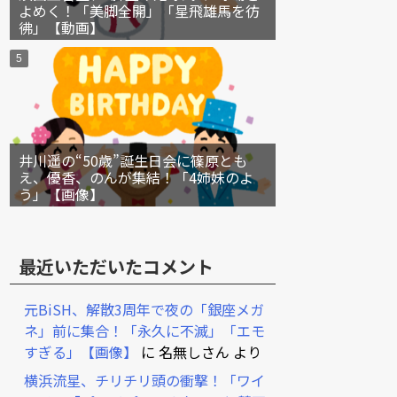
よめく！「美脚全開」「星飛雄馬を彷
彿」【動画】
井川遥の“50歳”誕生日会に篠原とも
え、優香、のんが集結！「4姉妹のよ
う」【画像】
最近いただいたコメント
元BiSH、解散3周年で夜の「銀座メガ
ネ」前に集合！「永久に不滅」「エモ
すぎる」【画像】
に
名無しさん
より
横浜流星、チリチリ頭の衝撃！「ワイ