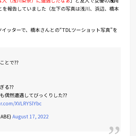
な人（浅川梨奈）に遭遇したなぁ
」と友人で女優の
浅川
ことを報告していました（左下の写真は浅川、浜辺、橋本
のツイッターで、橋本さんとの“TDLツーショット写真”を
ことで??
る??
も偶然遭遇してびっくりした??
er.com/XVLRYSlYbc
ABE)
August 17, 2022