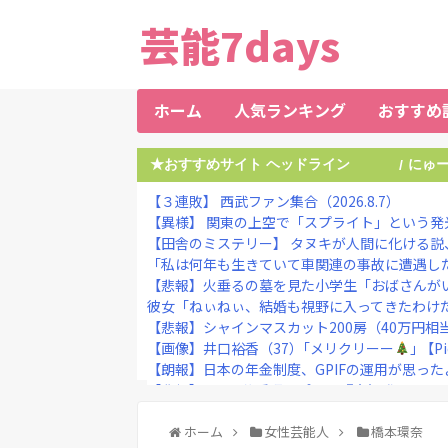
芸能7days
ホーム
人気ランキング
おすすめ
★おすすめサイト ヘッドライン
にゅ
/
【３連敗】 西武ファン集合（2026.8.7）
【異様】 関東の上空で「スプライト」という発光
【田舎のミステリー】 タヌキが人間に化ける説
「私は何年も生きていて車関連の事故に遭遇した
【悲報】火垂るの墓を見た小学生「おばさんが
彼女「ねぃねぃ、結婚も視野に入ってきたわけだし
【悲報】シャインマスカット200房（40万円相当
【画像】井口裕香（37）｢メリクリーー
｣ 【Pi
【朗報】日本の年金制度、GPIFの運用が思ったよ
【悲報】1日30分睡眠のプロ、『大爆発』して
佐藤二朗さん主演の「踊る大捜査線」スピンオフ
ホーム
女性芸能人
橋本環奈