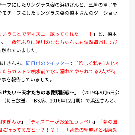
チーフにしたサングラス姿の浜辺さんと、三角の帽子を
をモチーフにしたサングラス姿の橋本さんのツーショッ
ということでディズニー誘ってくれたーー！
」と、橋本
か、「
数年ぶりに浅川のななちゃんにも偶然遭遇してび
も触れていました。
浅川さんも、
同日付のツイッター
で「
珍しく私も1人じゃ
ったらガストン噴水前で水に濡れてやられてる2人が待
来事を報告していました。
らせたい～天才たちの恋愛頭脳戦～
」（2019年9月6日公
」（毎日放送、TBS系、2016年12月期）で浜辺さんと、
明すぎんか
」「
ディズニーがお金払うレベル
」「
夢の国
国に行ってるだと…？！？！
」「
背景の綺麗さと相乗効