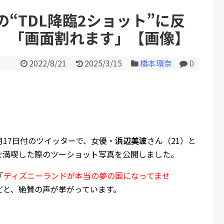
“TDL降臨2ショット”に反
」「画面割れます」【画像】
Powered by livedoor 相互RS
2022/8/21
2025/3/15
橋本環奈
0
8月17日付のツイッターで、女優・
浜辺美波
さん（21）と
）を満喫した際のツーショット写真を公開しました。
「
ディズニーランドが本当の夢の国になってませ
どと、絶賛の声が挙がっています。