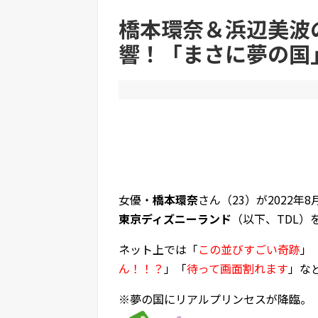
橋本環奈＆浜辺美波の
響！「まさに夢の国
Powered by livedoor 相互RSS
女優・
橋本環奈
さん（23）が2022年
東京ディズニーランド
（以下、TDL
ネット上では「
この並びすごい奇跡
」
ん！！？
」「
待って画面割れます
」な
※夢の国にリアルプリンセスが降臨。