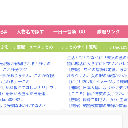
記事
人物名で探す
一日一音楽（X）
厳選リンク
ーぷる
芸能ニュースまとめ
まとめサイト速報＋
/
/
/
Hao123
生活カツカツな私に「義父の墓の管
現象が観測される！多くの...
娘は部活に入らずにピアノとバレエ
、これ多分マジ
【悲報】 ワイの唐揚げ定食、ま
事がありません、これが保険...
オタクくん、女の服の構造がわか
いじわる」←これ！
【にじ甲2026】イメージより繊
給料教えてほしいナリ」ワ...
【速報】日本人達、ようやく気づ
）を畑から盗んだ男を逮...
【ＧＩＦ】仙台育英の女子マネ、
ckup08082...
【悲報】佐藤二朗さん（57）主演
り好調なおかげでなんと...
【戦慄】結婚式直前の夫婦が直面し
しまった結果・・・・・他
【悲報】1日30分睡眠のプロ、
ドラマ、正式に中止との報道...
今の価値観に照らせば女性蔑視やル
中村江里子アナ フジテレビ時代