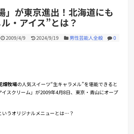
う女が来たので逃げようとす...
wwww
場」が東京進出！北海道にも
メル・アイス”とは？
Powered by livedoor 相互RS
2009/4/9
2024/9/19
男性芸能人全般
0
花畑牧場
の人気スイーツ“生キャラメル”を堪能できると
イスクリーム」が2009年4月8日、東京・青山にオープ
というオリジナルメニューとは…？