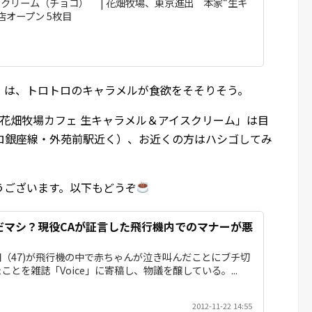
クリーム（チョコ） | 花畑牧場、東京進出 本家“生キ
店オープン 5枚目
」は、トロトロのキャラメルが食欲をそそりそう。
「花畑牧場カフェ 生キャラメル＆アイスクリーム」は目
ロ銀座線・外苑前駅近く）、お近くの方はハシゴしてみ
うございます。以下もどうぞ
だマシ？現役CAが証言した飛行機内でのマナーが悪
（47)が飛行機の中で赤ちゃんが泣き叫んだことにブチ切
とを雑誌「Voice」に寄稿し、物議を醸している。...
2012-11-22 14:55