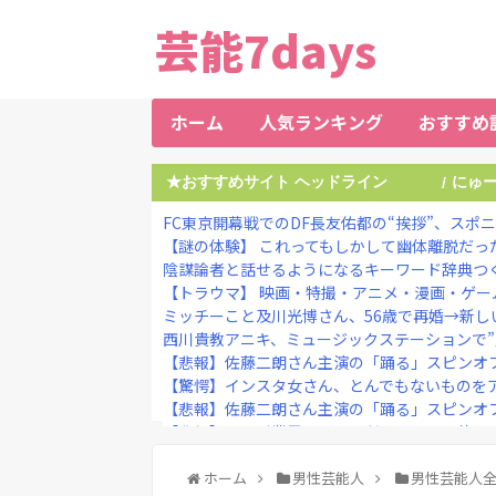
芸能7days
ホーム
人気ランキング
おすすめ
★おすすめサイト ヘッドライン
にゅ
/
FC東京開幕戦でのDF長友佑都の“挨拶”、スポ
【謎の体験】 これってもしかして幽体離脱だっ
陰謀論者と話せるようになるキーワード辞典つ
【トラウマ】 映画・特撮・アニメ・漫画・ゲーム
ミッチーこと及川光博さん、56歳で再婚→新し
西川貴教アニキ、ミュージックステーションで”魅
【悲報】佐藤二朗さん主演の「踊る」スピンオフ作
【驚愕】インスタ女さん、とんでもないものをア
【悲報】佐藤二朗さん主演の「踊る」スピンオフ作
【悲報】テレビ業界、ガチで逝く・・・・他
【画像】日テレの元女子アナさん、∧∨みたいに
【ネタバレ注意】『スパイダーマンBND』、あの
ホーム
男性芸能人
男性芸能人