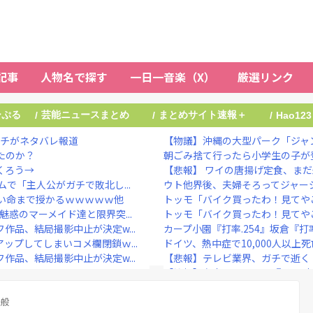
記事
人物名で探す
一日一音楽（X）
厳選リンク
ーぷる
芸能ニュースまとめ
まとめサイト速報＋
/
/
/
Hao123
ニチがネタバレ報道
【物議】沖縄の大型パーク「ジャン
たのか？
朝ごみ捨て行ったら小学生の子が
くろう→
【悲報】 ワイの唐揚げ定食、ま
で「主人公がガチで敗北し...
ウト他界後、夫婦そろってジャージ
い命まで授かるｗｗｗｗｗ他
トッモ「バイク買ったわ！見てや
惑のマーメイド達と限界突...
トッモ「バイク買ったわ！見てや
品、結局撮影中止が決定w...
カープ小園『打率.254』坂倉『打率
ップしてしまいコメ欄閉鎖ｗ...
ドイツ、熱中症で10,000人以上
品、結局撮影中止が決定w...
【悲報】テレビ業界、ガチで逝く
【衝撃】有吉、マツコに『ドン引
脱いでしまうｗｗｗｗｗｗｗ...
“テレビ大好き”高齢者の｢テレビ離れ
シーン実は過去作のセルフ...
全般
ひろゆき氏の妻・西村ゆか氏、新党