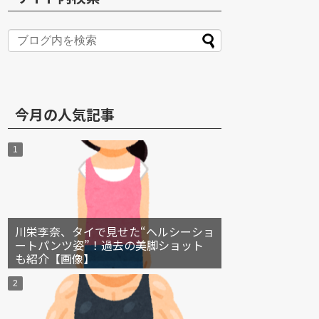
S
今月の人気記事
川栄李奈、タイで見せた“ヘルシーショ
ートパンツ姿”！過去の美脚ショット
も紹介【画像】