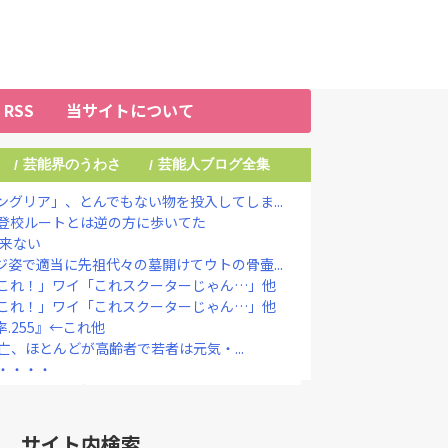
RSS
当サイトについて
芸能界のうわさ
芸能人ブログ全集
/
/
グリア」、とんでもない物を投入してしま...
登校ルートとは逆の方に歩いてた
だ来ない
姿で適当に先祖代々の墓開けてウトの骨壷...
これ！」ワイ「これスクーターじゃん…」他
これ！」ワイ「これスクーターじゃん…」他
.255』←これ他
死亡、ほとんどが高齢者で若者は元気・...
・・・・
き』してしまうｗｗｗｗｗｗｗ
｣が始まった…10代後半～20代の...
結成巡る“ブチギレ”投稿を謝罪「配慮に...
サイト内検索