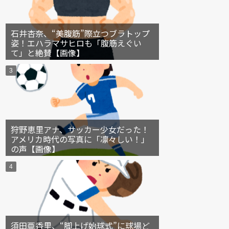
石井杏奈、“美腹筋”際立つブラトップ
姿！エハラマサヒロも「腹筋えぐい
て」と絶賛【画像】
狩野恵里アナ、サッカー少女だった！
アメリカ時代の写真に「凛々しい！」
の声【画像】
須田亜香里、“脚上げ始球式”に球場ど