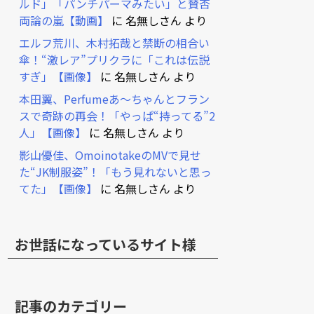
ルド」「パンチパーマみたい」と賛否
両論の嵐【動画】
に
名無しさん
より
エルフ荒川、木村拓哉と禁断の相合い
傘！“激レア”プリクラに「これは伝説
すぎ」【画像】
に
名無しさん
より
本田翼、Perfumeあ～ちゃんとフラン
スで奇跡の再会！「やっぱ“持ってる”2
人」【画像】
に
名無しさん
より
影山優佳、OmoinotakeのMVで見せ
た“JK制服姿”！「もう見れないと思っ
てた」【画像】
に
名無しさん
より
お世話になっているサイト様
記事のカテゴリー