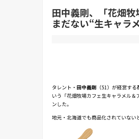
【恫喝】パパ活おじさん、待ち合わせに写真と違
【悲報】「美人すぎる県警本部長」、離任www
田中義剛、「花畑牧
まだない“生キャラ
Powered by livedoor 相互RSS
タレント・
田中義剛
（51）が経営する
いう「花畑牧場カフェ生キャラメル＆ア
ンした。
地元・北海道でも商品化されていない