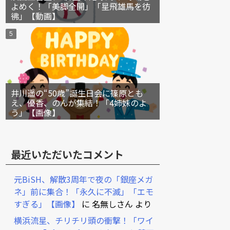
よめく！「美脚全開」「星飛雄馬を彷
彿」【動画】
井川遥の“50歳”誕生日会に篠原とも
え、優香、のんが集結！「4姉妹のよ
う」【画像】
最近いただいたコメント
元BiSH、解散3周年で夜の「銀座メガ
ネ」前に集合！「永久に不滅」「エモ
すぎる」【画像】
に
名無しさん
より
横浜流星、チリチリ頭の衝撃！「ワイ