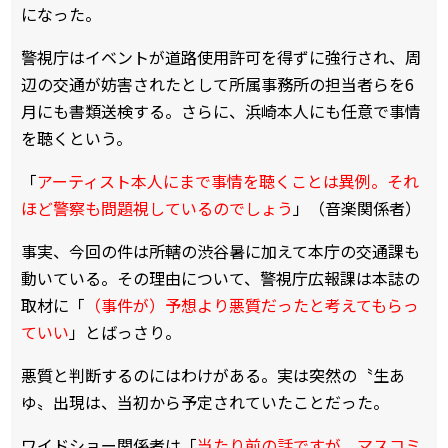
になった。
警視庁はイベントが道路使用許可を得ずに強行され、周
辺の交通が妨害されたとして所属事務所の担当者らを6
月にも書類送検する。さらに、浜崎本人にも任意で事情
を聴くという。
「
アーティスト本人にまで事情を聴くことは異例。それ
ほど警察も問題視しているのでしょう
」（音楽関係者）
事実、今回の件は所轄の渋谷暑に加えて本庁の交通課も
動いている。その理由について、警視庁広報課は本誌の
取材に「
（事件が）予想より悪質だったと考えてもらっ
ていい
」とばっさり。
悪質と判断するのにはわけがある。実は突然の〝生あ
ゆ〟出現は、当初から予定されていたことだった。
ワイドショー関係者は「
当たり前の話ですが、マスコミ