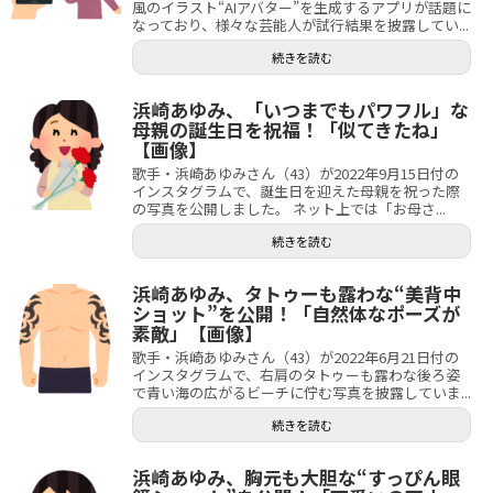
風のイラスト“AIアバター”を生成するアプリが話題に
なっており、様々な芸能人が試行結果を披露してい...
続きを読む
浜崎あゆみ、「いつまでもパワフル」な
母親の誕生日を祝福！「似てきたね」
【画像】
歌手・浜崎あゆみさん（43）が2022年9月15日付の
インスタグラムで、誕生日を迎えた母親を祝った際
の写真を公開しました。 ネット上では「お母さ...
続きを読む
浜崎あゆみ、タトゥーも露わな“美背中
ショット”を公開！「自然体なポーズが
素敵」【画像】
歌手・浜崎あゆみさん（43）が2022年6月21日付の
インスタグラムで、右肩のタトゥーも露わな後ろ姿
で青い海の広がるビーチに佇む写真を披露していま...
続きを読む
浜崎あゆみ、胸元も大胆な“すっぴん眼