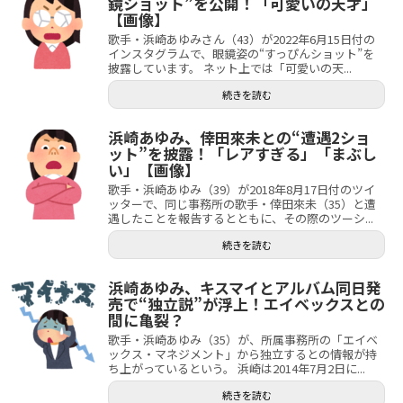
鏡ショット”を公開！「可愛いの天才」
【画像】
歌手・浜崎あゆみさん（43）が2022年6月15日付の
インスタグラムで、眼鏡姿の“すっぴんショット”を
披露しています。 ネット上では「可愛いの天...
続きを読む
浜崎あゆみ、倖田來未との“遭遇2ショ
ット”を披露！「レアすぎる」「まぶし
い」【画像】
歌手・浜崎あゆみ（39）が2018年8月17日付のツイ
ッターで、同じ事務所の歌手・倖田來未（35）と遭
遇したことを報告するとともに、その際のツーシ...
続きを読む
浜崎あゆみ、キスマイとアルバム同日発
売で“独立説”が浮上！エイベックスとの
間に亀裂？
歌手・浜崎あゆみ（35）が、所属事務所の「エイベ
ックス・マネジメント」から独立するとの情報が持
ち上がっているという。 浜崎は2014年7月2日に...
続きを読む