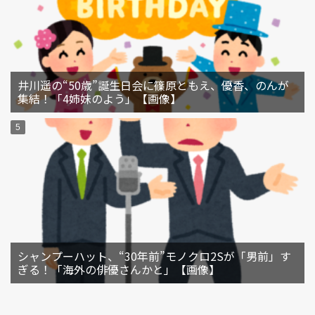
井川遥の“50歳”誕生日会に篠原ともえ、優香、のんが
集結！「4姉妹のよう」【画像】
シャンプーハット、“30年前”モノクロ2Sが「男前」す
ぎる！「海外の俳優さんかと」【画像】