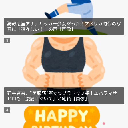
狩野恵里アナ、サッカー少女だった！アメリカ時代の写
真に「凛々しい！」の声【画像】
石井杏奈、“美腹筋”際立つブラトップ姿！エハラマサ
ヒロも「腹筋えぐいて」と絶賛【画像】