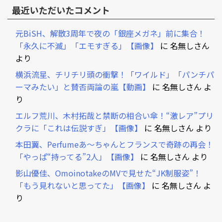
最近いただいたコメント
元BiSH、解散3周年で夜の「銀座メガネ」前に集合！
「永久に不滅」「エモすぎる」【画像】
に
名無しさん
より
横浜流星、チリチリ頭の衝撃！「ワイルド」「パンチパ
ーマみたい」と賛否両論の嵐【動画】
に
名無しさん
よ
り
エルフ荒川、木村拓哉と禁断の相合い傘！“激レア”プリ
クラに「これは伝説すぎ」【画像】
に
名無しさん
より
本田翼、Perfumeあ～ちゃんとフランスで奇跡の再会！
「やっぱ“持ってる”2人」【画像】
に
名無しさん
より
影山優佳、OmoinotakeのMVで見せた“JK制服姿”！
「もう見れないと思ってた」【画像】
に
名無しさん
よ
り