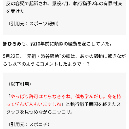
反の容疑で起訴され、懲役3月、執行猶予2年の有罪判決
を受けた。
（引用元：スポーツ報知）
郷ひろみ
も、約10年前に類似の騒動を起こしていた。
5月22日、“元祖・渋谷騒動”の郷は、あゆの騒動に驚きなが
らも以下のようにコメントしたようで…？
（以下引用）
「
やっぱり許可はとらなきゃね。僕も学んだし。身を持
って学んだ人もいますしね
」と執行猶予期間を終えたス
タッフを見つめながらニッコリ。
（引用元：スポニチ）