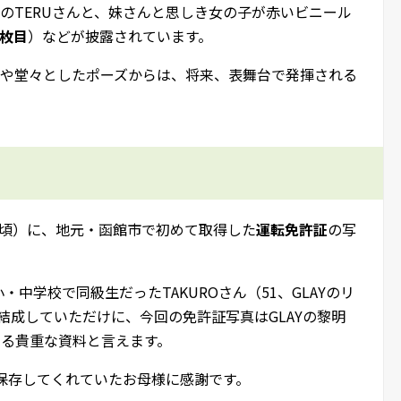
のTERUさんと、妹さんと思しき女の子が赤いビニール
3枚目
）などが披露されています。
情や堂々としたポーズからは、将来、表舞台で発揮される
歳の頃）に、地元・函館市で初めて取得した
運転免許証
の写
小・中学校で同級生だったTAKUROさん（51、GLAYのリ
を結成していただけに、今回の免許証写真はGLAYの黎明
きる貴重な資料と言えます。
保存してくれていたお母様に感謝です。