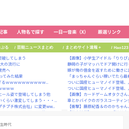
記事
人物名で探す
一日一音楽（X）
厳選リンク
ーぷる
芸能ニュースまとめ
まとめサイト速報＋
/
/
/
Hao123
突破してしまう
【画像】小学生アイドル「りりぴ」
最大の流行に
静岡の子がマッハでドア開けに行
発売へ
嫁が俺の借金を返すために働きに出
ってみた結果
「まっちゃんぐらい稼いでたら最終
るｗｗｗｗｗｗｗｗｗｗ...
ついに国産ヒューマノイド登場、人
ｗｗｗｗｗ
ついに国産ヒューマノイド登場、人
ヒール姿で登場してしまう他
【画像】カードゲームオタクさん、
くらい激変してしまう・・・...
車とかバイクのガラスコーティン
プチ株式会社」に変更ww...
【衝撃】藤原紀香＆ののかちゃん、
アアーーーーーーー！！他
【熊本地震】ヒカキン、『神対応
で開いたら終わるサイトだっ...
NHKでも性加害！番組出演者Ｘ特
女子の理想だと思う！！」⇒...
学生時代
大物ミュージシャンが投稿 「日本