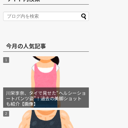
S
今月の人気記事
川栄李奈、タイで見せた“ヘルシーショ
ートパンツ姿”！過去の美脚ショット
も紹介【画像】