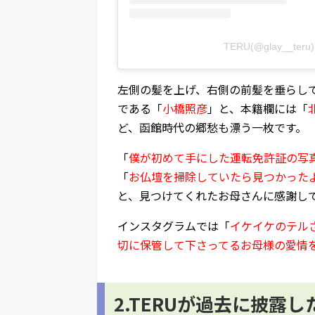
TERU(@glay__t
左側の髪を上げ、右側の前髪を垂らして
である「
小橋照彦
」と、本籍欄には「
ど、函館時代の郷愁も漂う一枚です。
「
僕が初めて手にした運転免許証の写
「
お仏壇を掃除していたら見つかった
と、見つけてくれたお母さんに感謝し
インスタグラムでは「
イケイケのテル
切に保管して下さってるお母様の愛情
2.TERUが過去に披露