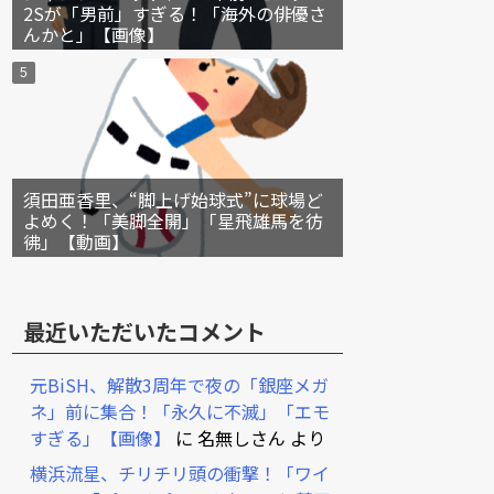
2Sが「男前」すぎる！「海外の俳優さ
んかと」【画像】
須田亜香里、“脚上げ始球式”に球場ど
よめく！「美脚全開」「星飛雄馬を彷
彿」【動画】
最近いただいたコメント
元BiSH、解散3周年で夜の「銀座メガ
ネ」前に集合！「永久に不滅」「エモ
すぎる」【画像】
に
名無しさん
より
横浜流星、チリチリ頭の衝撃！「ワイ