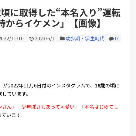
8歳頃に取得した“本名入り”運転
時からイケメン」【画像】
Powered by livedoor 相互RS
2022/11/10
2023/6/1
幼少期・学生時代
0
）が2022年11月6日付のインスタグラムで、
18歳
の頃に
露しています。
ンさん
」「
少年ぽさもあって可愛い
」「
本名はじめてし
っています。