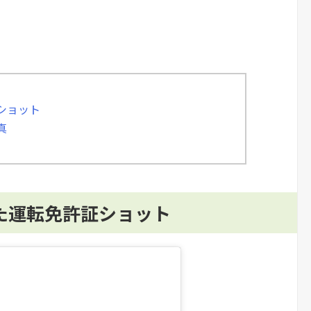
証ショット
真
した運転免許証ショット