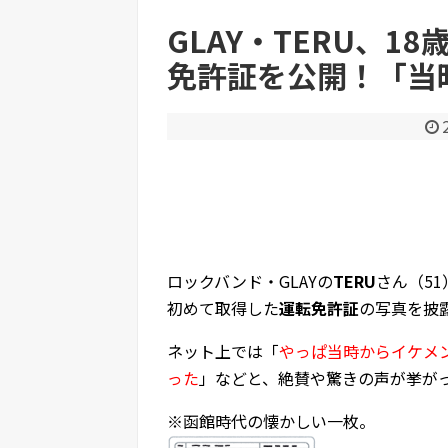
GLAY・TERU、1
免許証を公開！「当
Powered by livedoor 相互RSS
ロックバンド・GLAYの
TERU
さん（51
初めて取得した
運転免許証
の写真を披
ネット上では「
やっぱ当時からイケメ
った
」などと、絶賛や驚きの声が挙が
※函館時代の懐かしい一枚。