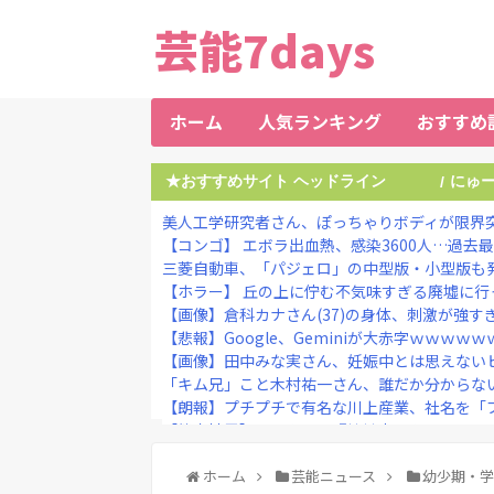
芸能7days
ホーム
人気ランキング
おすすめ
★おすすめサイト ヘッドライン
にゅ
/
美人工学研究者さん、ぽっちゃりボディが限界
【コンゴ】 エボラ出血熱、感染3600人…過去
三菱自動車、「パジェロ」の中型版・小型版も
【ホラー】 丘の上に佇む不気味すぎる廃墟に行
【画像】倉科カナさん(37)の身体、刺激が強すぎ
【悲報】Google、Geminiが大赤字ｗｗｗｗ
【画像】田中みな実さん、妊娠中とは思えない
「キム兄」こと木村祐一さん、誰だか分からない
【朗報】プチプチで有名な川上産業、社名を「プチ
【熊本地震】ヒカキン、『神対応』キタァアア
【悲報】「ブロック人数を調べるよ！」←好奇心
【画像あり】女子、整形に成功「この形の鼻が全
ホーム
芸能ニュース
幼少期・