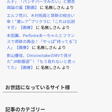
ルド」「パンチパーマみたい」と賛否
両論の嵐【動画】
に
名無しさん
より
エルフ荒川、木村拓哉と禁断の相合い
傘！“激レア”プリクラに「これは伝説
すぎ」【画像】
に
名無しさん
より
本田翼、Perfumeあ～ちゃんとフラン
スで奇跡の再会！「やっぱ“持ってる”2
人」【画像】
に
名無しさん
より
影山優佳、OmoinotakeのMVで見せ
た“JK制服姿”！「もう見れないと思っ
てた」【画像】
に
名無しさん
より
お世話になっているサイト様
記事のカテゴリー