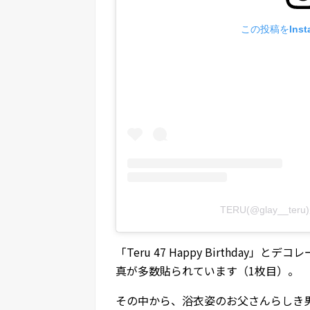
この投稿をInst
TERU(@glay__t
「Teru 47 Happy Birthda
真が多数貼られています（1枚目）。
その中から、浴衣姿のお父さんらしき男