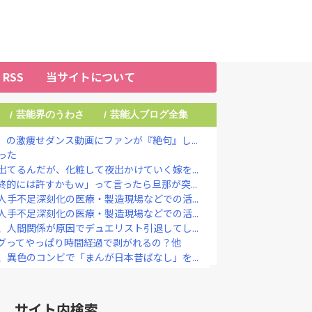
RSS
当サイトについて
芸能界のうわさ
芸能人ブログ全集
/
/
の激痩せダンス動画にファンが『絶句』し...
った
てるんだが、化粧して夜出かけていく嫁を...
的には許すかもｗ」って言ったら旦那が突...
手不足深刻化の医療・製造現場などでの活...
手不足深刻化の医療・製造現場などでの活...
人間関係が原因でデュエリスト引退してし...
グってやっぱり時間経過で剥がれるの？他
異色のコンビで「まんが日本昔ばなし」を...
』キタァアアアアーーーーーーー！！
定なら降板ドミノ 被害者があえて〝最強...
国憲法の3大原則を絶対に変えさせてはな...
サイト内検索