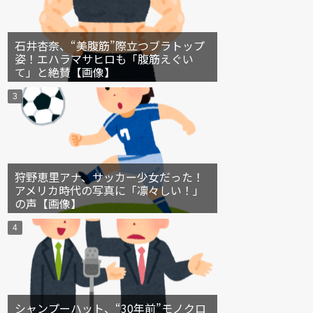
石井杏奈、“美腹筋”際立つブラトップ
姿！エハラマサヒロも「腹筋えぐい
て」と絶賛【画像】
狩野恵里アナ、サッカー少女だった！
アメリカ時代の写真に「凛々しい！」
の声【画像】
シャンプーハット、“30年前”モノクロ