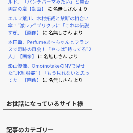
ルド」「パンチパーマみたい」と賛否
両論の嵐【動画】
に
名無しさん
より
エルフ荒川、木村拓哉と禁断の相合い
傘！“激レア”プリクラに「これは伝説
すぎ」【画像】
に
名無しさん
より
本田翼、Perfumeあ～ちゃんとフラン
スで奇跡の再会！「やっぱ“持ってる”2
人」【画像】
に
名無しさん
より
影山優佳、OmoinotakeのMVで見せ
た“JK制服姿”！「もう見れないと思っ
てた」【画像】
に
名無しさん
より
お世話になっているサイト様
記事のカテゴリー