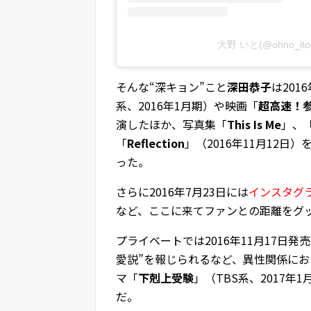
大野 いと(@ohno_
そんな“深キョン”こと
深田恭子
は201
系、2016年1月期）や映画「
超高速！参
演したほか、写真集「
This Is Me
」、
「
Reflection
」（2016年11月12
った。
さらに2016年7月23日には
インスタグ
など、ここに来てファンとの距離をグ
プライベートでは2016年11月17日発売
愛説”を報じられるなど、異性関係にお
マ「
下剋上受験
」（TBS系、2017
だ。