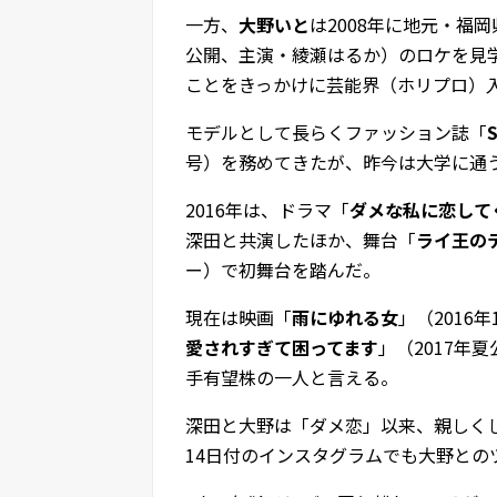
一方、
大野いと
は2008年に地元・福岡
公開、主演・綾瀬はるか）のロケを見
ことをきっかけに芸能界（ホリプロ）
モデルとして長らくファッション誌「
号）を務めてきたが、昨今は大学に通
2016年は、ドラマ「
ダメな私に恋して
深田と共演したほか、舞台「
ライ王の
ー）で初舞台を踏んだ。
現在は映画「
雨にゆれる女
」（2016
愛されすぎて困ってます
」（2017年
手有望株の一人と言える。
深田と大野は「ダメ恋」以来、親しくして
14日付のインスタグラムでも大野との