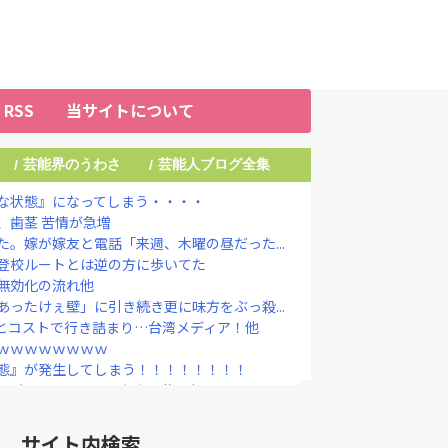
RSS
当サイトについて
芸能界のうわさ
芸能人ブログ全集
/
/
な状態』になってしまう・・・・
、歯茎 苦情が急増
。嫁が嫁友と電話「来週、木曜の昼だった...
登校ルートとは逆の方に歩いてた
無効化の流れ他
ったけぇ壁」に引き続き更に味方をぶっ殺...
とコストで行き詰まり…台湾メディア！他
ｗｗｗｗｗｗｗｗ
態』が発生してしまう！！！！！！！！
グリア」、とんでもない物を投入してしま...
｣が始まった…10代後半～20代の...
結成巡る“ブチギレ”投稿を謝罪「配慮に...
サイト内検索