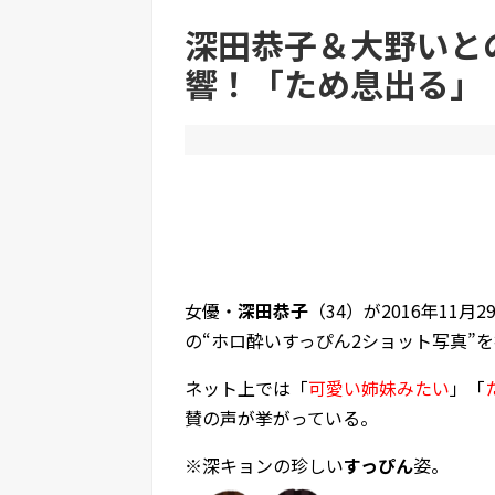
深田恭子＆大野いと
響！「ため息出る」
Powered by livedoor 相互RSS
女優・
深田恭子
（34）が2016年11
の“ホロ酔いすっぴん2ショット写真”
ネット上では「
可愛い姉妹みたい
」「
賛の声が挙がっている。
※深キョンの珍しい
すっぴん
姿。