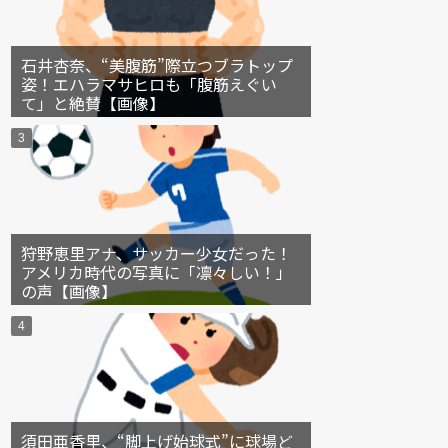
石井杏奈、“美腹筋”際立つブラトップ
姿！エハラマサヒロも「腹筋えぐい
て」と絶賛【画像】
狩野恵里アナ、サッカー少女だった！
アメリカ時代の写真に「凛々しい！」
の声【画像】
須田亜香里、“脚上げ始球式”に球場ど