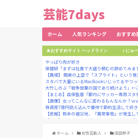
芸能7days
ホーム
人気ランキング
おすすめ
★おすすめサイト ヘッドライン
にゅ
/
やっぱり肉が好き
保健師「まずは社食で大盛り頼むの辞めてみます？
【異様】 関東の上空で「スプライト」という発光
スタバで大量にいるMacBookいじってるやつ
大竹しのぶ「戦争放棄の国であり続けよう」←
【まとめ】森保監督『都内にサッカー専用スタを
【画像】女ってこんなに変わるもんなんか？ｗｗ
株資産7億円抱え込んで優待で節約生活して好きな
【悲報】熊本の被災地、『異常事態』が発生し
【悲報】ダウンタウン浜田さん、差別発言と受
【悲報】堀大輔さん、実は仮眠を取っていたWWWW
ミッチーこと及川光博（56歳）、再婚と妻の妊
ホーム
女性芸能人
深田恭子