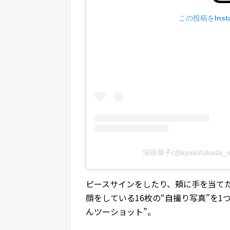
この投稿をInst
深田恭子(@kyokofukada_
ピースサインをしたり、頬に手を当て
顔をしている16枚の“自撮り写真”を
んツーショット”。