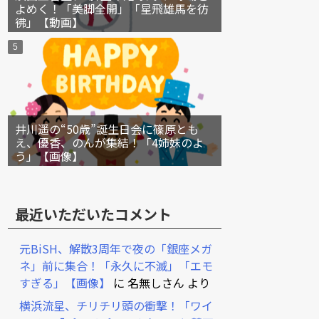
よめく！「美脚全開」「星飛雄馬を彷
彿」【動画】
井川遥の“50歳”誕生日会に篠原とも
え、優香、のんが集結！「4姉妹のよ
う」【画像】
最近いただいたコメント
元BiSH、解散3周年で夜の「銀座メガ
ネ」前に集合！「永久に不滅」「エモ
すぎる」【画像】
に
名無しさん
より
横浜流星、チリチリ頭の衝撃！「ワイ