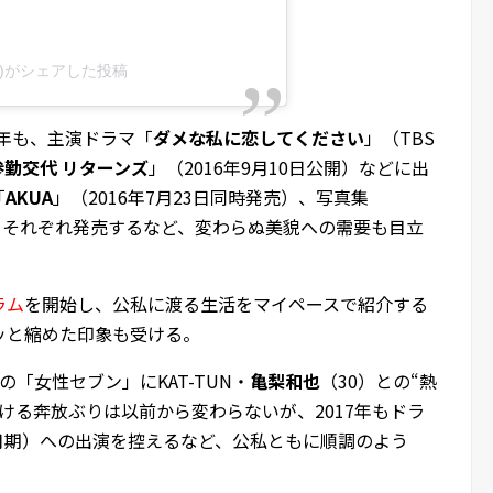
ito)がシェアした投稿
6年も、主演ドラマ「
ダメな私に恋してください
」（TBS
勤交代 リターンズ
」（2016年9月10日公開）などに出
「
AKUA
」（2016年7月23日同時発売）、写真集
日）をそれぞれ発売するなど、変わらぬ美貌への需要も目立
ラム
を開始し、公私に渡る生活をマイペースで紹介する
ッと縮めた印象も受ける。
の「女性セブン」にKAT-TUN・
亀梨和也
（30）との“熱
ける奔放ぶりは以前から変わらないが、2017年もドラ
年1月期）への出演を控えるなど、公私ともに順調のよう