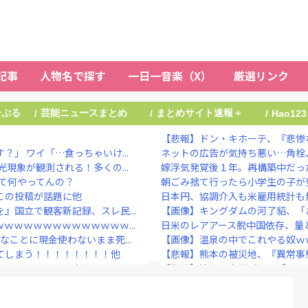
記事
人物名で探す
一日一音楽（X）
厳選リンク
ーぷる
芸能ニュースまとめ
まとめサイト速報＋
/
/
/
Hao123
【悲報】ドン・キホーテ、『悲惨
」 ワイ「…食っちゃいけ...
ネットの広告が気持ち悪い…角栓
現象が観測される！多くの...
嫁浮気発覚後１年。再構築中だった
って何やってんの？
朝ごみ捨て行ったら小学生の子が
この投稿が話題に他
日本円、協調介入も米雇用統計も
』国立で観客新記録、スレ民...
【画像】キングダムの河了貂、「あ
ｗｗｗｗｗｗｗｗｗｗｗｗｗ...
日米のレアアース脱中国依存、量
ことに現金使わないまま死...
【画像】温泉の中でこれやる奴ｗ
てしまう！！！！！！！！他
【悲報】熊本の被災地、『異常事
け取られる一言で炎上ｗｗｗｗ
【物議】沖縄の大型パーク「ジャン
WWWWWWWWWWW...
“テレビ大好き”高齢者の｢テレビ離れ
娠を発表 お相手は一般女性
ひろゆき氏の妻・西村ゆか氏、新党