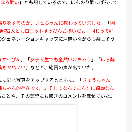
きほろ酔い
」とも記しているので、ほんのり酔っぱらって
撮りをするのか、いとちゃんに教わっていました
」「
困
偶然2人とも白ニットすっぴんお揃いだぁ！同じって好
のジェネレーションギャップに戸惑いながらも楽しそう
なすっぴん
」「
女子大生でも全然いけちゃう
」「
ほろ酔
葉もかわいい
」などと、絶賛の声が出ていた。
ムに同じ写真をアップするとともに、「
きょうちゃん。
姉ちゃん的存在です。。そしてなんでこんなに綺麗なん
ることや、その美貌にも驚きのコメントを載せていた。