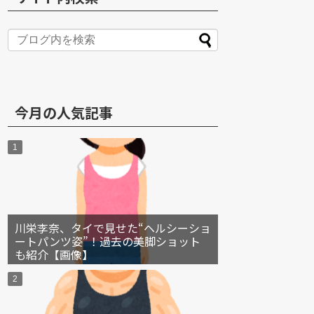
S
今月の人気記事
川栄李奈、タイで見せた“ヘルシーショ
ートパンツ姿”！過去の美脚ショット
も紹介【画像】