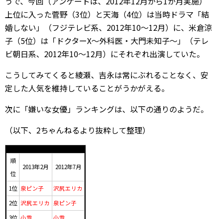
うで、今回（アンケートは、2012年12月から1か月実施）
上位に入った菅野（3位）と天海（4位）は当時ドラマ「結
婚しない」（フジテレビ系、2012年10～12月）に、米倉涼
子（5位）は「ドクターX～外科医・大門未知子～」（テレ
ビ朝日系、2012年10～12月）にそれぞれ出演していた。
こうしてみてくると綾瀬、吉永は常にぶれることなく、安
定した人気を維持していることがうかがえる。
次に「嫌いな女優」ランキングは、以下の通りのようだ。
（以下、2ちゃんねるより抜粋して整理）
順
2013年2月
2012年7月
位
1位
泉ピン子
沢尻エリカ
2位
沢尻エリカ
泉ピン子
3位
小雪
小雪