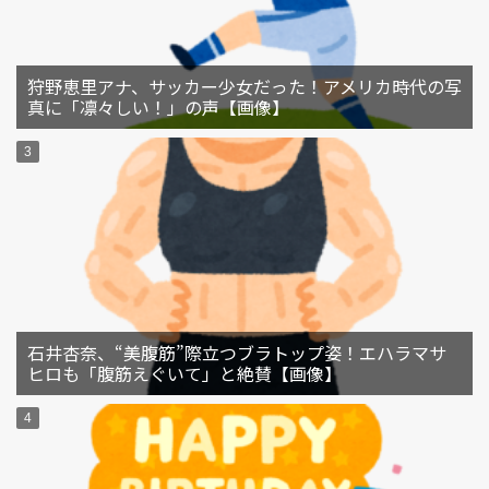
狩野恵里アナ、サッカー少女だった！アメリカ時代の写
真に「凛々しい！」の声【画像】
石井杏奈、“美腹筋”際立つブラトップ姿！エハラマサ
ヒロも「腹筋えぐいて」と絶賛【画像】