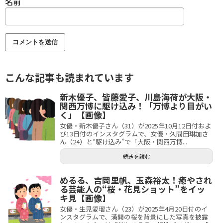
名前
こんな記事も読まれています
新木優子、皆藤愛子、川島海荷が大阪・
関西万博に駆け込み！「万博より目がい
く」【画像】
女優・新木優子さん（31）が2025年10月12日付およ
び13日付のインスタグラムで、女優・久間田琳加さ
ん（24）と“駆け込み”で「大阪・関西万博...
続きを読む
めるる、吉岡里帆、玉森裕太！癒やされ
る芸能人の“桜・花見ショット”をイッ
キ見【画像】
女優・生見愛瑠さん（23）が2025年4月20日付のイ
ンスタグラムで、満開の桜を背景にした写真を披露