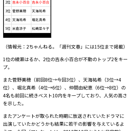
2位
吉永小百合
吉永小百合
3位
菅野美穂
天海祐希
4位
天海祐希
堀北真希
5位
米倉涼子
松嶋菜々子
（情報元：2ちゃんねる。「週刊文春」には15位まで掲載）
1位の綾瀬はるか、2位の吉永小百合が不動のトップ2をキー
プ。
また菅野美穂（前回8位→今回3位）、天海祐希（3位→4
位）、堀北真希（4位→6位）、仲間由紀恵（6位→8位）の
4名も前回に続きベスト10内をキープしており、人気の高さ
を示した。
またアンケートが取られた時期に放送されていたドラマに
出演していたかどうかも結果に若干の影響を与えているよ