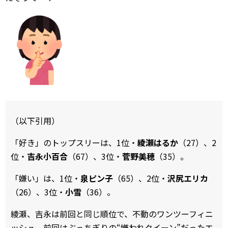
（以下引用）
「好き」のトップスリーは、1位・
綾瀬はるか
（27）、2
位・
吉永小百合
（67）、3位・
菅野美穂
（35）。
「嫌い」は、1位・
泉ピン子
（65）、2位・
沢尻エリカ
（26）、3位・
小雪
（36）。
綾瀬、吉永は前回と同じ順位で、不動のワンツーフィニ
ッシュ。前回はぶっちぎりの“嫌われクイーン”だったエ