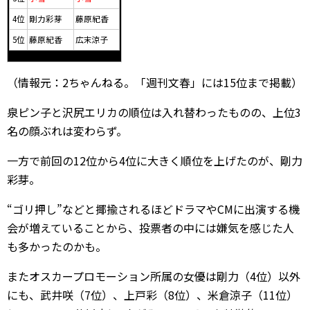
4位
剛力彩芽
藤原紀香
5位
藤原紀香
広末涼子
（情報元：2ちゃんねる。「週刊文春」には15位まで掲載）
泉ピン子と沢尻エリカの順位は入れ替わったものの、上位3
名の顔ぶれは変わらず。
一方で前回の12位から4位に大きく順位を上げたのが、剛力
彩芽。
“ゴリ押し”などと揶揄されるほどドラマやCMに出演する機
会が増えていることから、投票者の中には嫌気を感じた人
も多かったのかも。
またオスカープロモーション所属の女優は剛力（4位）以外
にも、武井咲（7位）、上戸彩（8位）、米倉涼子（11位）