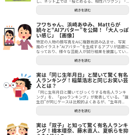
し、ネット上では「桜とめるる、相性バツグン」「...
続きを読む
フワちゃん、浜崎あゆみ、Mattらが
続々と“AIアバター”を公開！「大人っぽ
い感じ」【画像】
特定の人物の顔写真をAIに複数枚読み込ませ、写実
風のイラスト“AIアバター”を生成するアプリが話題に
なっており、様々な芸能人が試行結果を披露してい...
続きを読む
実は「同じ生年月日」と聞いて驚く有名
人ランキング！稲葉浩志と同じお笑い芸
人とは？
「同じ生年月日と聞いてびっくりする有名人ランキ
ング」を、「gooランキング」が発表している。 “誕
生日”が同じケースは比較的よくあるが、“生年月...
続きを読む
実は「双子」と知って驚く有名人ランキ
ング！橋本環奈、藤木直人、夏帆らを抑