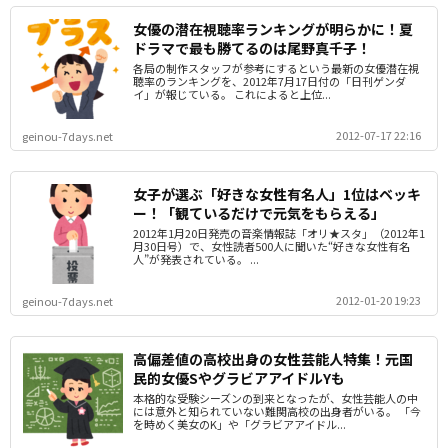
女優の潜在視聴率ランキングが明らかに！夏
ドラマで最も勝てるのは尾野真千子！
各局の制作スタッフが参考にするという最新の女優潜在視
聴率のランキングを、2012年7月17日付の「日刊ゲンダ
イ」が報じている。 これによると上位...
2012-07-17 22:16
geinou-7days.net
女子が選ぶ「好きな女性有名人」1位はベッキ
ー！「観ているだけで元気をもらえる」
2012年1月20日発売の音楽情報誌「オリ★スタ」（2012年1
月30日号）で、女性読者500人に聞いた“好きな女性有名
人”が発表されている。 ...
2012-01-20 19:23
geinou-7days.net
高偏差値の高校出身の女性芸能人特集！元国
民的女優SやグラビアアイドルYも
本格的な受験シーズンの到来となったが、女性芸能人の中
には意外と知られていない難関高校の出身者がいる。 「今
を時めく美女のK」や「グラビアアイドル...