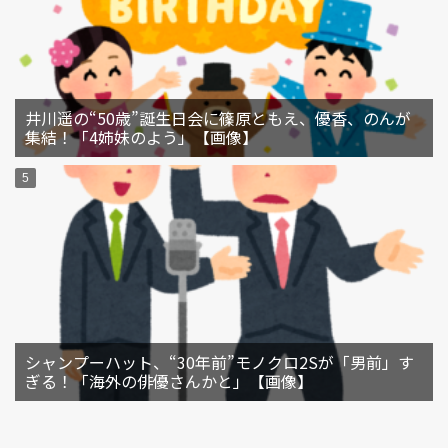
井川遥の“50歳”誕生日会に篠原ともえ、優香、のんが
集結！「4姉妹のよう」【画像】
シャンプーハット、“30年前”モノクロ2Sが「男前」す
ぎる！「海外の俳優さんかと」【画像】