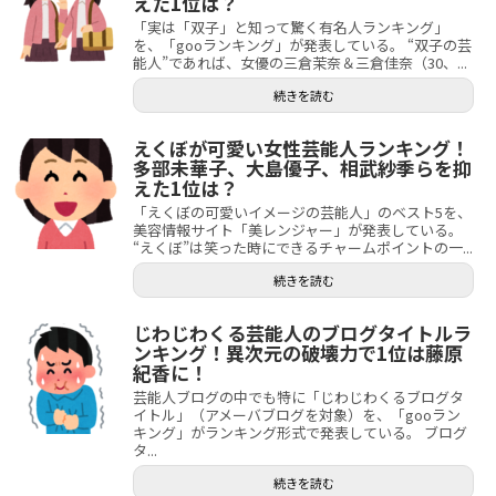
えた1位は？
「実は「双子」と知って驚く有名人ランキング」
を、「gooランキング」が発表している。 “双子の芸
能人”であれば、女優の三倉茉奈＆三倉佳奈（30、...
続きを読む
えくぼが可愛い女性芸能人ランキング！
多部未華子、大島優子、相武紗季らを抑
えた1位は？
「えくぼの可愛いイメージの芸能人」のベスト5を、
美容情報サイト「美レンジャー」が発表している。
“えくぼ”は笑った時にできるチャームポイントの一...
続きを読む
じわじわくる芸能人のブログタイトルラ
ンキング！異次元の破壊力で1位は藤原
紀香に！
芸能人ブログの中でも特に「じわじわくるブログタ
イトル」（アメーバブログを対象）を、「gooラン
キング」がランキング形式で発表している。 ブログ
タ...
続きを読む