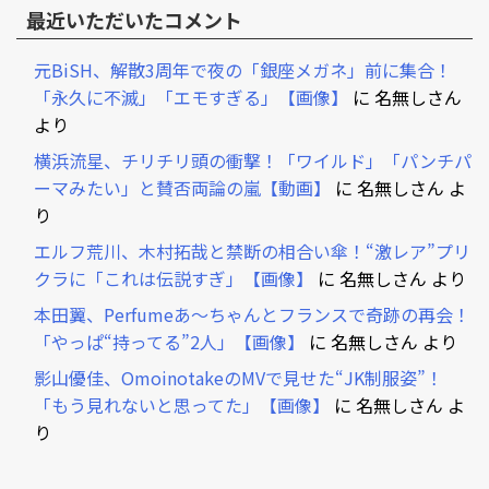
最近いただいたコメント
元BiSH、解散3周年で夜の「銀座メガネ」前に集合！
「永久に不滅」「エモすぎる」【画像】
に
名無しさん
より
横浜流星、チリチリ頭の衝撃！「ワイルド」「パンチパ
ーマみたい」と賛否両論の嵐【動画】
に
名無しさん
よ
り
エルフ荒川、木村拓哉と禁断の相合い傘！“激レア”プリ
クラに「これは伝説すぎ」【画像】
に
名無しさん
より
本田翼、Perfumeあ～ちゃんとフランスで奇跡の再会！
「やっぱ“持ってる”2人」【画像】
に
名無しさん
より
影山優佳、OmoinotakeのMVで見せた“JK制服姿”！
「もう見れないと思ってた」【画像】
に
名無しさん
よ
り