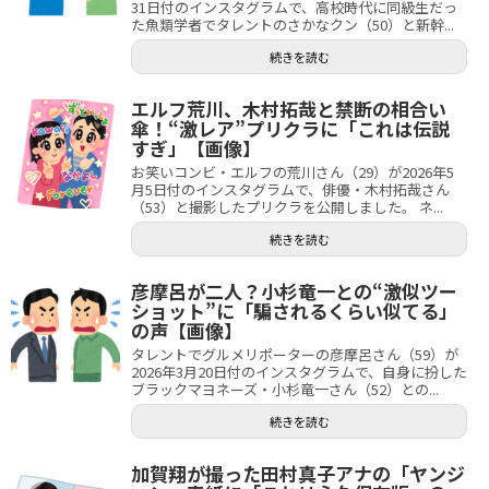
31日付のインスタグラムで、高校時代に同級生だっ
た魚類学者でタレントのさかなクン（50）と新幹...
続きを読む
エルフ荒川、木村拓哉と禁断の相合い
傘！“激レア”プリクラに「これは伝説
すぎ」【画像】
お笑いコンビ・エルフの荒川さん（29）が2026年5
月5日付のインスタグラムで、俳優・木村拓哉さん
（53）と撮影したプリクラを公開しました。 ネ...
続きを読む
彦摩呂が二人？小杉竜一との“激似ツー
ショット”に「騙されるくらい似てる」
の声【画像】
タレントでグルメリポーターの彦摩呂さん（59）が
2026年3月20日付のインスタグラムで、自身に扮した
ブラックマヨネーズ・小杉竜一さん（52）との...
続きを読む
加賀翔が撮った田村真子アナの「ヤンジ