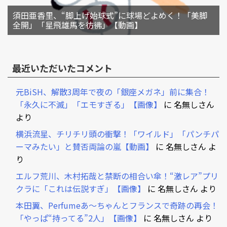
須田亜香里、“脚上げ始球式”に球場どよめく！「美脚
全開」「星飛雄馬を彷彿」【動画】
最近いただいたコメント
元BiSH、解散3周年で夜の「銀座メガネ」前に集合！
「永久に不滅」「エモすぎる」【画像】
に
名無しさん
より
横浜流星、チリチリ頭の衝撃！「ワイルド」「パンチパ
ーマみたい」と賛否両論の嵐【動画】
に
名無しさん
よ
り
エルフ荒川、木村拓哉と禁断の相合い傘！“激レア”プリ
クラに「これは伝説すぎ」【画像】
に
名無しさん
より
本田翼、Perfumeあ～ちゃんとフランスで奇跡の再会！
「やっぱ“持ってる”2人」【画像】
に
名無しさん
より