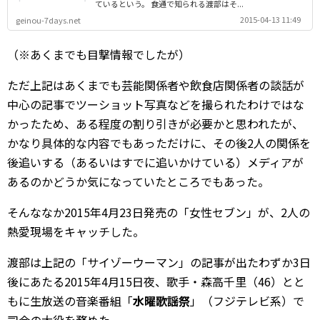
ているという。 食通で知られる渡部はそ...
2015-04-13 11:49
geinou-7days.net
（※あくまでも目撃情報でしたが）
ただ上記はあくまでも芸能関係者や飲食店関係者の談話が
中心の記事でツーショット写真などを撮られたわけではな
かったため、ある程度の割り引きが必要かと思われたが、
かなり具体的な内容でもあっただけに、その後2人の関係を
後追いする（あるいはすでに追いかけている）メディアが
あるのかどうか気になっていたところでもあった。
そんななか2015年4月23日発売の「女性セブン」が、2人の
熱愛現場をキャッチした。
渡部は上記の「サイゾーウーマン」の記事が出たわずか3日
後にあたる2015年4月15日夜、歌手・森高千里（46）とと
もに生放送の音楽番組「
水曜歌謡祭
」（フジテレビ系）で
司会の大役を務めた。