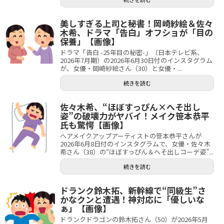
美しすぎる上司と秘書！岡崎紗絵＆佐々
木希、ドラマ「告白」オフショが「目の
保養」【画像】
ドラマ「告白 -25年目の秘密-」（日本テレビ系、
2026年7月期）の2026年6月30日付のインスタグラム
が、女優・岡崎紗絵さん（30）と女優・...
続きを読む
佐々木希、“ほぼすっぴん×へそ出し
姿”の破壊力がヤバイ！メイク笹本恭平
氏も驚愕【画像】
ヘアメイクアップアーティストの笹本恭平さんが
2026年6月8日付のインスタグラムで、女優・佐々木
希さん（38）の“ほぼすっぴん＆へそ出しコーデ姿”...
続きを読む
ドランク鈴木拓、新幹線で“同級生”さ
かなクンと遭遇！神対応に「優しいな
ぁ」【画像】
ドランクドラゴンの鈴木拓さん（50）が2026年5月