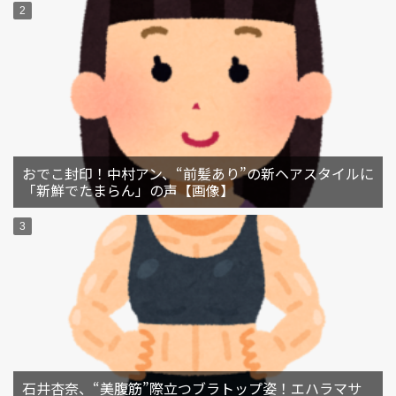
おでこ封印！中村アン、“前髪あり”の新ヘアスタイルに
「新鮮でたまらん」の声【画像】
石井杏奈、“美腹筋”際立つブラトップ姿！エハラマサ