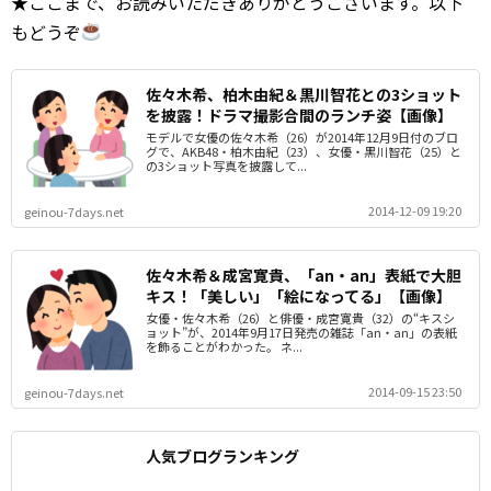
★ここまで、お読みいただきありがとうございます。以下
もどうぞ
佐々木希、柏木由紀＆黒川智花との3ショット
を披露！ドラマ撮影合間のランチ姿【画像】
モデルで女優の佐々木希（26）が2014年12月9日付のブロ
グで、AKB48・柏木由紀（23）、女優・黒川智花（25）と
の3ショット写真を披露して...
2014-12-09 19:20
geinou-7days.net
佐々木希＆成宮寛貴、「an・an」表紙で大胆
キス！「美しい」「絵になってる」【画像】
女優・佐々木希（26）と俳優・成宮寛貴（32）の“キスシ
ョット”が、2014年9月17日発売の雑誌「an・an」の表紙
を飾ることがわかった。 ネ...
2014-09-15 23:50
geinou-7days.net
人気ブログランキング