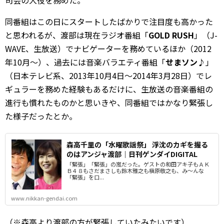
同番組はこの日にスタートしたばかりで注目度も高かった
と思われるが、渡部は現在ラジオ番組「
GOLD RUSH
」（J-
WAVE、生放送）でナビゲーターを務めているほか（2012
年10月～）、過去には音楽バラエティ番組「
せまソン♪
」
（日本テレビ系、2013年10月4日～2014年3月28日）でレ
ギュラーを務めた経験もあるだけに、生放送の音楽番組の
進行も慣れたものかと思いきや、同番組ではかなり緊張し
た様子だったとか。
森高千里の「水曜歌謡祭」 浮沈のカギを握る
のはアンジャ渡部｜日刊ゲンダイDIGITAL
「緊張」「緊張」の嵐だった。ゲストの和田アキ子もＡＫ
Ｂ４８もさだまさしも鈴木雅之も槇原敬之も、み～んな
「緊張」を口...
www.nikkan-gendai.com
（※森高より渡部の方が緊張していたみたいです）