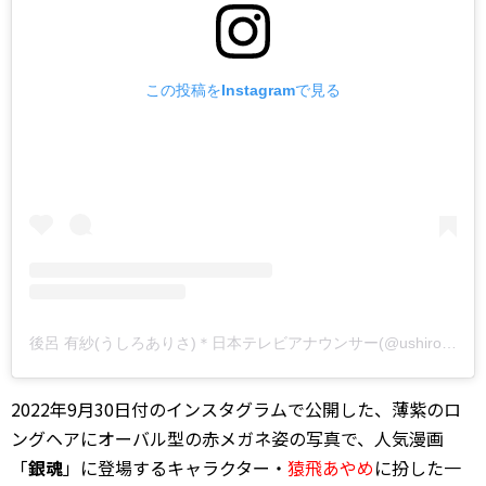
この投稿をInstagramで見る
後呂 有紗(うしろありさ)＊日本テレビアナウンサー(@ushiro_arisa)がシェアした投稿
2022年9月30日付のインスタグラムで公開した、薄紫のロ
ングヘアにオーバル型の赤メガネ姿の写真で、人気漫画
「
銀魂
」に登場するキャラクター・
猿飛あやめ
に扮した一