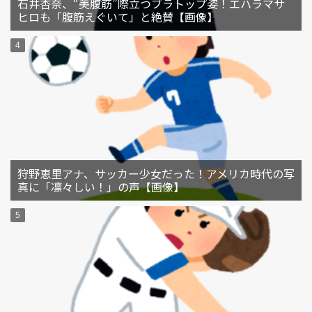
石井杏奈、“美腹筋”際立つブラトップ姿！エハラマサ
ヒロも「腹筋えぐいて」と絶賛【画像】
狩野恵里アナ、サッカー少女だった！アメリカ時代の写
真に「凛々しい！」の声【画像】