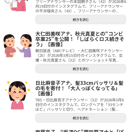
フリーアナウンサーの本田朋子さん（42）が2026年6
月19日付のインスタグラムで、フリーアナウンサー
の平井理央さん（43）、フリーアナウンサーの...
続きを読む
大仁田美咲アナ、秋元真夏との“コンビ
卒業2S”を公開！「しばらくロス続きそ
う」【画像】
朝日放送（ABCテレビ）・大仁田美咲アナウンサー
（25）が2026年3月15日付のインスタグラムで、女
優・秋元真夏さん（32）とのツーショット写真...
続きを読む
日比麻音子アナ、髪33cmバッサリ＆髪
の毛を寄付！「大人っぽくなってる」
【画像】
TBS・日比麻音子アナウンサー（32）が2026年3月6
日付のインスタグラムで、ロングヘアを「33センチ
ほど」バッサリと切り、ヘアドネーション（髪...
続きを読む
齊藤京子、“坂道OG”原田葵アナと「ぽ