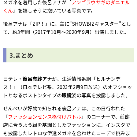
メガネを着用した後呂アナが「
アンゴラウサギのダニエル
くん
」を嬉しそうに抱いている写真です。
後呂アナは「ZIP！」に、主に“SHOWBIZキャスター”とし
て、約3年間（2017年10月～2020年9月）出演しました。
3.まとめ
日テレ・
後呂有紗
アナが、生活情報番組「ヒルナンデ
ス！」（日本テレビ系、2023年2月9日放送）のオフショッ
トとなるボストンタイプの
眼鏡
姿の写真を披露しました。
せんべいが好物で知られる後呂アナは、この日行われた
「
ファッションセンス格付けバトル
」のコーナーで、煎餅
店に合うよう緑を基調としたファッションに、インスタで
も披露したレトロな伊達メガネを合わせたコーデで挑みま