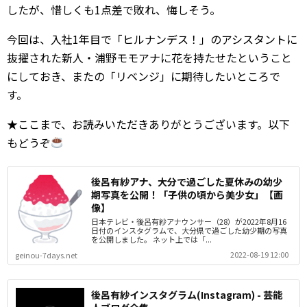
したが、惜しくも1点差で敗れ、悔しそう。
今回は、入社1年目で「ヒルナンデス！」のアシスタントに
抜擢された新人・浦野モモアナに花を持たせたということ
にしておき、またの「リベンジ」に期待したいところで
す。
★ここまで、お読みいただきありがとうございます。以下
もどうぞ
後呂有紗アナ、大分で過ごした夏休みの幼少
期写真を公開！「子供の頃から美少女」【画
像】
日本テレビ・後呂有紗アナウンサー（28）が2022年8月16
日付のインスタグラムで、大分県で過ごした幼少期の写真
を公開しました。 ネット上では「...
2022-08-19 12:00
geinou-7days.net
後呂有紗インスタグラム(Instagram) - 芸能