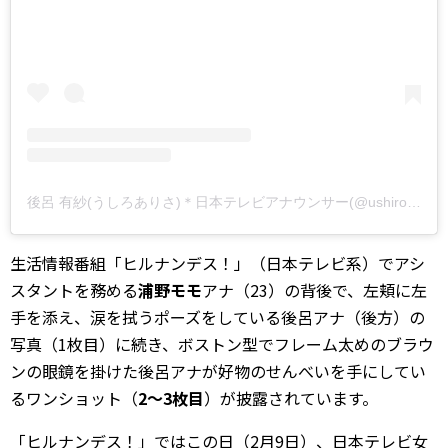
後呂 有紗(うしろありさ)＊日本テレビアナウンサー(@ushiro_arisa)がシェアした投稿
生活情報番組「ヒルナンデス！」（日本テレビ系）でアシ
スタントを務める
浦野モモ
アナ（23）の背後で、左頬に左
手を添え、涙を拭うポーズをしている後呂アナ（後方）の
写真（1枚目）に続き、ボストン型でフレーム太めのブラウ
ンの眼鏡を掛けた後呂アナが好物のせんべいを手にしてい
るワンショット（
2～3枚目
）が披露されています。
「ヒルナンデス！」ではこの日（2月9日）、日本テレビ女