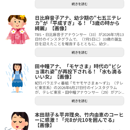
続きを読む
日比麻音子アナ、幼少期の“七五三テレ
カ”が「平成すぎ」る！「3歳の時から
綺麗」【画像】
TBS・日比麻音子アナウンサー（33）が2026年7月13
日付のインスタグラムで、（7月5日に）33歳の誕生
日を迎えたことを報告するとともに、幼少...
続きを読む
田中瞳アナ、「モヤさま」時代の“ビシ
ョ濡れ姿”が再投下される！「水も滴る
いい女」【画像】
紀行バラエティ番組「モヤモヤさまぁ～ず2」（テレ
ビ東京系）の2026年6月27日付のインスタグラム
が、テレビ東京・田中瞳アナウンサー（29）がアシ...
続きを読む
本田朋子＆平井理央、竹内由恵のコーヒ
ーに感激！「元8が元10を囲んでる」
【画像】