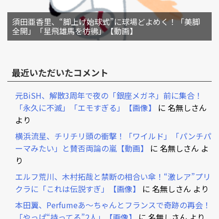
須田亜香里、“脚上げ始球式”に球場どよめく！「美脚
全開」「星飛雄馬を彷彿」【動画】
最近いただいたコメント
元BiSH、解散3周年で夜の「銀座メガネ」前に集合！
「永久に不滅」「エモすぎる」【画像】
に
名無しさん
より
横浜流星、チリチリ頭の衝撃！「ワイルド」「パンチパ
ーマみたい」と賛否両論の嵐【動画】
に
名無しさん
よ
り
エルフ荒川、木村拓哉と禁断の相合い傘！“激レア”プリ
クラに「これは伝説すぎ」【画像】
に
名無しさん
より
本田翼、Perfumeあ～ちゃんとフランスで奇跡の再会！
「やっぱ“持ってる”2人」【画像】
に
名無しさん
より