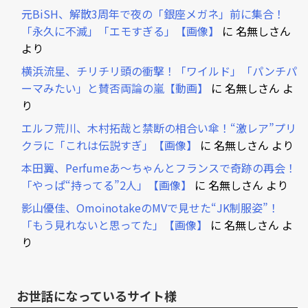
元BiSH、解散3周年で夜の「銀座メガネ」前に集合！
「永久に不滅」「エモすぎる」【画像】
に
名無しさん
より
横浜流星、チリチリ頭の衝撃！「ワイルド」「パンチパ
ーマみたい」と賛否両論の嵐【動画】
に
名無しさん
よ
り
エルフ荒川、木村拓哉と禁断の相合い傘！“激レア”プリ
クラに「これは伝説すぎ」【画像】
に
名無しさん
より
本田翼、Perfumeあ～ちゃんとフランスで奇跡の再会！
「やっぱ“持ってる”2人」【画像】
に
名無しさん
より
影山優佳、OmoinotakeのMVで見せた“JK制服姿”！
「もう見れないと思ってた」【画像】
に
名無しさん
よ
り
お世話になっているサイト様