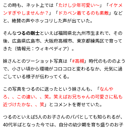
この時も、ネット上では「
たけし少年可愛い～
」「
イケメ
ンすぎやしませんか？
」「
ドカベン着てるのも素敵
」など
と、絶賛の声やホッコリした声が出ていた。
そんな
つるの剛士
といえば福岡県北九州市生まれで、その
後、広島県広島市、大阪府高槻市、東京都練馬区で育って
きた（情報元：ウィキペディア）。
妹さんとのツーショット写真は「
#高槻
」時代のもののよう
で、小さい頃から環境がコロコロと変わるなか、元気に過
ごしている様子が伝わってくる。
この写真をつるのに送ったという妹さんも、「
なんや
ろ、、この違い、、笑。笑えばお兄ちゃんの可愛さに私も
近づけたかな、、笑
」とコメントを寄せていた。
つるのといえば5人のお子さんのパパとしても知られるが、
40代半ばとなった今では、自分の幼少期を育ち盛りのお子