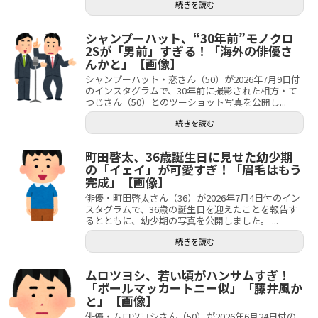
続きを読む
シャンプーハット、“30年前”モノクロ
2Sが「男前」すぎる！「海外の俳優さ
んかと」【画像】
シャンプーハット・恋さん（50）が2026年7月9日付
のインスタグラムで、30年前に撮影された相方・て
つじさん（50）とのツーショット写真を公開し...
続きを読む
町田啓太、36歳誕生日に見せた幼少期
の「イェイ」が可愛すぎ！「眉毛はもう
完成」【画像】
俳優・町田啓太さん（36）が2026年7月4日付のイン
スタグラムで、36歳の誕生日を迎えたことを報告す
るとともに、幼少期の写真を公開しました。 ...
続きを読む
ムロツヨシ、若い頃がハンサムすぎ！
「ポールマッカートニー似」「藤井風か
と」【画像】
俳優・ムロツヨシさん（50）が2026年6月24日付の