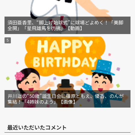
須田亜香里、“脚上げ始球式”に球場どよめく！「美脚
全開」「星飛雄馬を彷彿」【動画】
井川遥の“50歳”誕生日会に篠原ともえ、優香、のんが
集結！「4姉妹のよう」【画像】
最近いただいたコメント