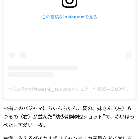
この投稿をInstagramで見る
つるの剛士(@takeshi__tsuruno)がシェアした投稿
–
2019年11月月17日午前3時40分PST
お揃いのパジャマにちゃんちゃんこ姿の、妹さん（左）＆
つるの（右）が並んだ“幼少期姉妹2ショット”で、赤いほっ
ぺたも可愛い一枚。
左側にみえるダイヤル式（チャンネルや音量をダイヤルを