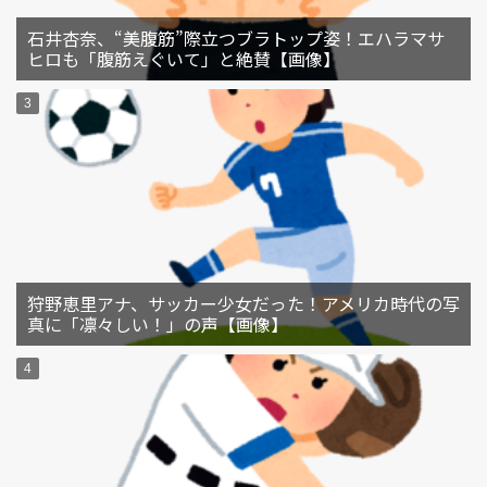
石井杏奈、“美腹筋”際立つブラトップ姿！エハラマサ
ヒロも「腹筋えぐいて」と絶賛【画像】
狩野恵里アナ、サッカー少女だった！アメリカ時代の写
真に「凛々しい！」の声【画像】