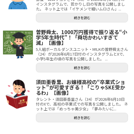
インスタグラムで、若かりし日の写真を公開しまし
た。 ネット上では「イケメンで細いムロさん」...
続きを読む
曽野舜太、1000万円獲得で振り返る“小
学5年生時代”！「舜坊かわいすぎて
滅」【画像】
5人組ボーカルダンスユニット・M!LKの曽野舜太さん
（24）が2026年6月17日付のインスタグラムとXで、
小学5年生の頃の写真を公開しました。 ...
続きを読む
須田亜香里、お嬢様高校の“卒業式ショ
ット”が可愛すぎる！「こりゃSKE受か
るわ」【画像】
タレント・須田亜香里さん（34）が2026年6月10日
付のXで、高校の卒業式での写真を公開しました。 ネ
ット上では「めっちゃ美少女」「夢みたいに...
続きを読む