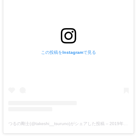
この投稿をInstagramで見る
つるの剛士(@takeshi__tsuruno)がシェアした投稿
–
2019年 7月月7日午前3時05分PDT