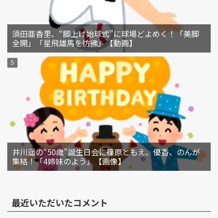
須田亜香里、“脚上げ始球式”に球場どよめく！「美脚
全開」「星飛雄馬を彷彿」【動画】
井川遥の“50歳”誕生日会に篠原ともえ、優香、のんが
集結！「4姉妹のよう」【画像】
最近いただいたコメント