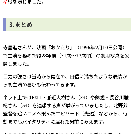
孝
役を演じました。
3.まとめ
寺島進
さんが、映画「おかえり」（1996年2月10日公開）
で主演を務めた約
28年前
（31歳～32歳頃）の劇用写真を公
開しました。
目力の強さは当時から健在で、自信に満ちたような表情か
ら初主演の喜びも伝わってきます。
ネット上ではEXIT・兼近大樹さん（33）や錦鯉・長谷川雅
紀さん（53）を連想する声が挙がっていましたし、北野武
監督を追いロスへ飛んだエピソード（先述）などから、行
動までもバイタリティに溢れた男前にみえます。