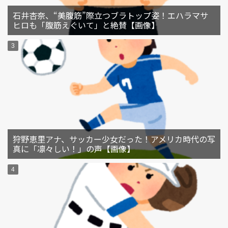
石井杏奈、“美腹筋”際立つブラトップ姿！エハラマサ
ヒロも「腹筋えぐいて」と絶賛【画像】
狩野恵里アナ、サッカー少女だった！アメリカ時代の写
真に「凛々しい！」の声【画像】