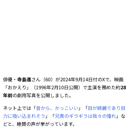
俳優・
寺島進
さん（60）が2024年9月14日付のXで、映画
「おかえり」（1996年2月10日公開）で主演を務めた約
28
年前
の劇用写真を公開しました。
ネット上では「
昔から、かっこいい
」「
目が綺麗であり目
力に吸い込まれそう
」「
兄貴のギラギラは我々の憧れ
」な
どと、絶賛の声が挙がっています。