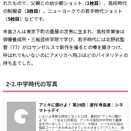
れたもので、父親との幼少期ショット（
1枚目
）、高校時代
の制服姿（
3枚目
）、ニューヨークでの若手時代ショット
（
5枚目
）などです。
寺島さんは東京下町の畳屋の次男に生まれ、高校卒業後は
俳優養成所・三船芸術学院で学び、若手時代には北野武監
督（77）がロサンゼルスで新作を撮るとの噂を聞きつけ、
呼ばれてもいないのにアメリカへ飛ぶほどのバイタリティの
持ち主でした。
2-2.中学時代の写真
アニキに聞けよ！ 第29回：週刊 寺島進｜シネ
マトゥデイ
いよいよ季節も師走となった12月、最初の“アニキに聞け
よ”は……？ 去る11月某日、アニキは母校の中学校で講演
会を行いました！ というわけで、今回は、いつものお悩み
相談コーナーをお休みさせていただきまして“アニキィ、母