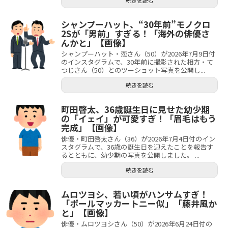
続きを読む
シャンプーハット、“30年前”モノクロ
2Sが「男前」すぎる！「海外の俳優さ
んかと」【画像】
シャンプーハット・恋さん（50）が2026年7月9日付
のインスタグラムで、30年前に撮影された相方・て
つじさん（50）とのツーショット写真を公開し...
続きを読む
町田啓太、36歳誕生日に見せた幼少期
の「イェイ」が可愛すぎ！「眉毛はもう
完成」【画像】
俳優・町田啓太さん（36）が2026年7月4日付のイン
スタグラムで、36歳の誕生日を迎えたことを報告す
るとともに、幼少期の写真を公開しました。 ...
続きを読む
ムロツヨシ、若い頃がハンサムすぎ！
「ポールマッカートニー似」「藤井風か
と」【画像】
俳優・ムロツヨシさん（50）が2026年6月24日付の