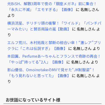
元BiSH、解散3周年で夜の「銀座メガネ」前に集合！
「永久に不滅」「エモすぎる」【画像】
に
名無しさん
より
横浜流星、チリチリ頭の衝撃！「ワイルド」「パンチパ
ーマみたい」と賛否両論の嵐【動画】
に
名無しさん
よ
り
エルフ荒川、木村拓哉と禁断の相合い傘！“激レア”プリ
クラに「これは伝説すぎ」【画像】
に
名無しさん
より
本田翼、Perfumeあ～ちゃんとフランスで奇跡の再会！
「やっぱ“持ってる”2人」【画像】
に
名無しさん
より
影山優佳、OmoinotakeのMVで見せた“JK制服姿”！
「もう見れないと思ってた」【画像】
に
名無しさん
よ
り
お世話になっているサイト様