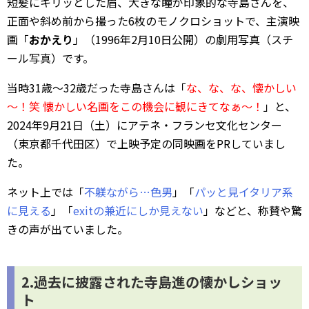
短髪にキリッとした眉、大きな瞳が印象的な寺島さんを、
正面や斜め前から撮った6枚のモノクロショットで、主演映
画「
おかえり
」（1996年2月10日公開）の劇用写真（スチ
ール写真）です。
当時31歳～32歳だった寺島さんは「
な、な、な、懐かしい
～！笑 懐かしい名画をこの機会に観にきてなぁ～！
」と、
2024年9月21日（土）にアテネ・フランセ文化センター
（東京都千代田区）で上映予定の同映画をPRしていまし
た。
ネット上では「
不躾ながら…色男
」「
パッと見イタリア系
に見える
」「
exitの兼近にしか見えない
」などと、称賛や驚
きの声が出ていました。
2.過去に披露された寺島進の懐かしショッ
ト