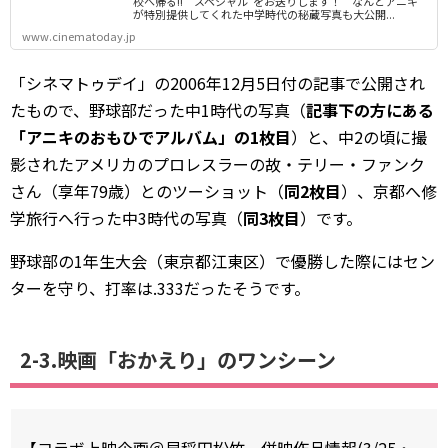
校へ帰る!! スペシャル”をお送りします！ なんとアニキ
が特別提供してくれた中学時代の秘蔵写真も大公開...
www.cinematoday.jp
「シネマトゥデイ」の2006年12月5日付の記事で公開され
たもので、野球部だった中1時代の写真（
記事下の方にある
「アニキのおもひでアルバム」の1枚目
）と、中2の頃に撮
影されたアメリカのプロレスラーの故・テリー・ファンク
さん（享年79歳）とのツーショット（
同2枚目
）、京都へ修
学旅行へ行った中3時代の写真（
同3枚目
）です。
野球部の1年生大会（東京都江東区）で優勝した際にはセン
ターを守り、打率は.333だったそうです。
2-3.映画「おかえり」のワンシーン
【コラボ上映企画＠早稲田松竹 併映作品情報(3/25・