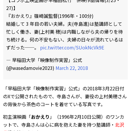
27)】
『おかえり』篠崎誠監督(1996年・100分)
結婚して 3 年目の若い夫婦。夫(寺島進)は塾講師として
忙しく働き、妻(上村美 穂)は内職しながら夫の帰りを待
ち続ける。何の不安もない、夫婦の日々が流れているは
ずだった──。
pic.twitter.com/SUokNcVk9E
— 早稲田大学「映像制作実習」公式
(@wasedamovie2023)
March 22, 2018
「早稲田大学「映像制作実習」公式」の2018年3月22日付
のXで公開されたもので、寺島さんが、妻役の上村美穂さん
の背後から茶色のコートを着せている写真です。
初主演映画「
おかえり
」（1996年2月10日公開）のワンカ
ットで、寺島さんは心に病を抱えた妻を持つ塾講師・
北沢