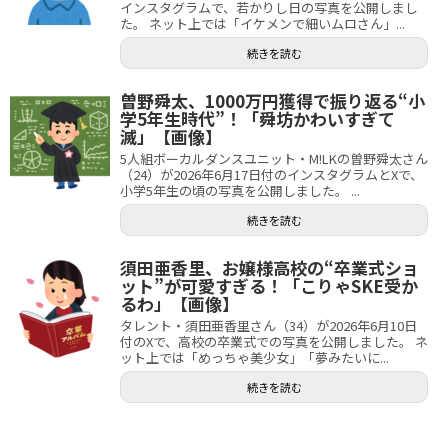
インスタグラムで、若かりし日の写真を公開しまし
た。 ネット上では「イケメンで細いムロさん」...
続きを読む
曽野舜太、1000万円獲得で振り返る“小
学5年生時代”！「舜坊かわいすぎて
滅」【画像】
5人組ボーカルダンスユニット・M!LKの曽野舜太さん
（24）が2026年6月17日付のインスタグラムとXで、
小学5年生の頃の写真を公開しました。 ...
続きを読む
須田亜香里、お嬢様高校の“卒業式ショ
ット”が可愛すぎる！「こりゃSKE受か
るわ」【画像】
タレント・須田亜香里さん（34）が2026年6月10日
付のXで、高校の卒業式での写真を公開しました。 ネ
ット上では「めっちゃ美少女」「夢みたいに...
続きを読む