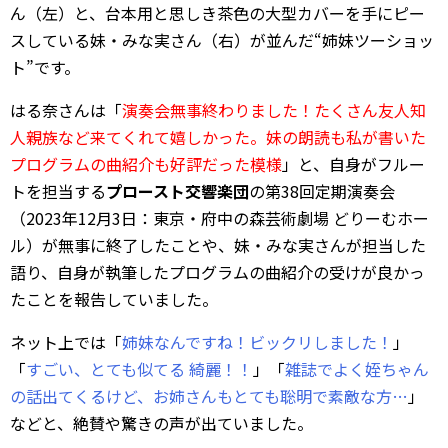
ん（左）と、台本用と思しき茶色の大型カバーを手にピー
スしている妹・みな実さん（右）が並んだ“姉妹ツーショッ
ト”です。
はる奈さんは「
演奏会無事終わりました！たくさん友人知
人親族など来てくれて嬉しかった。妹の朗読も私が書いた
プログラムの曲紹介も好評だった模様
」と、自身がフルー
トを担当する
プロースト交響楽団
の第38回定期演奏会
（2023年12月3日：東京・府中の森芸術劇場 どりーむホー
ル）が無事に終了したことや、妹・みな実さんが担当した
語り、自身が執筆したプログラムの曲紹介の受けが良かっ
たことを報告していました。
ネット上では「
姉妹なんですね！ビックリしました！
」
「
すごい、とても似てる 綺麗！！
」「
雑誌でよく姪ちゃん
の話出てくるけど、お姉さんもとても聡明で素敵な方…
」
などと、絶賛や驚きの声が出ていました。