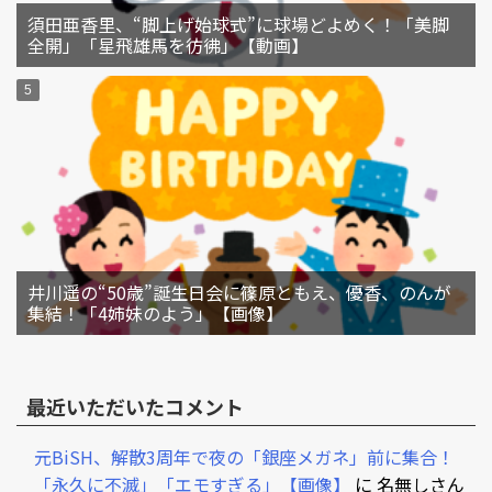
須田亜香里、“脚上げ始球式”に球場どよめく！「美脚
全開」「星飛雄馬を彷彿」【動画】
井川遥の“50歳”誕生日会に篠原ともえ、優香、のんが
集結！「4姉妹のよう」【画像】
最近いただいたコメント
元BiSH、解散3周年で夜の「銀座メガネ」前に集合！
「永久に不滅」「エモすぎる」【画像】
に
名無しさん