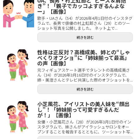
UA、長男・村上虹郎と“ピース＆肩抱
き”！「親子でカッコよすぎるんよな
ー」【画像】
歌手・UAさん（54）が2026年4月1日付のインスタグ
ラムで、長男で俳優の村上虹郎さん（29）とのツー
ショット写真を公開しました。 ネット上で...
続きを読む
性格は正反対？高橋成美、姉との“しゃ
べくりオフショ”に「姉妹揃って最高」
の声【画像】
元フィギュアスケート選手でタレントの高橋成美さ
ん（34）が2026年3月16日付のインスタグラムで、
姉・美澄さんとテレビ共演した際のオフショットを...
続きを読む
小芝風花、アイリストの美人妹を“顔出
し”！「姉妹揃って可愛すぎるんだ
が！」【画像】
女優・小芝風花さん（28）が2026年3月1日付のイン
スタグラムで、妹さんがアイラッシュサロンをオー
プンすることを報告するとともに、ツーショット写...