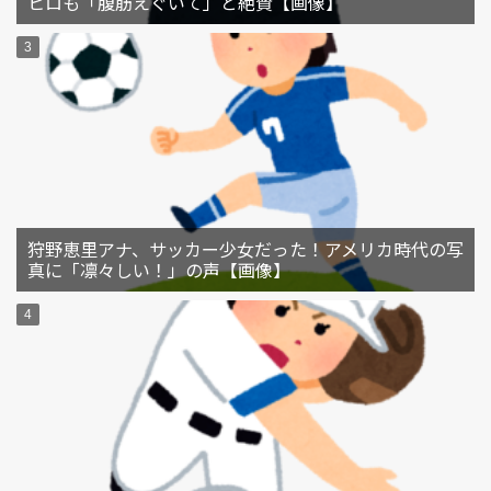
ヒロも「腹筋えぐいて」と絶賛【画像】
狩野恵里アナ、サッカー少女だった！アメリカ時代の写
真に「凛々しい！」の声【画像】