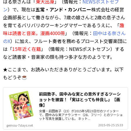
はる奈さんは「
東大出身
」（情報元：
NEWSポストセブ
ン
）で、現在は
五常・アンド・カンパニー
株式会社の経営
企画部長として働きながら、7歳の娘さんと2歳の息子さん
を育てるバリバリのワーキングマザーであるうえに、「
趣
味は読書と音楽。漫画4000冊
」（情報元：
田中はる奈さん
のX
）に加え、フルート奏者を務めるプロースト交響楽団に
は「
15年近く在籍
」（情報元：NEWSポストセブン）する
など読書家・音楽家の顔も持つ多才な方のようです。
★ここまで、お読みいただきありがとうございます。以下
もどうぞ
前田敦子、田中みな実との意外すぎるツーシ
ョットを披露！「実はとっても仲良し」【画
像】
女優・前田敦子（23）が2015年5月23日付のツイッター
で、田中みな実アナウンサー（28、フリー）とのツーショ
ット写真を披露している。 ネット...
2015-05-25 15:33
geinou-7days.net