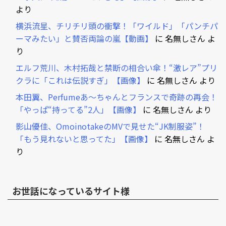
より
横浜流星、チリチリ頭の衝撃！「ワイルド」「パンチパ
ーマみたい」と賛否両論の嵐【動画】
に
名無しさん
よ
り
エルフ荒川、木村拓哉と禁断の相合い傘！“激レア”プリ
クラに「これは伝説すぎ」【画像】
に
名無しさん
より
本田翼、Perfumeあ～ちゃんとフランスで奇跡の再会！
「やっぱ“持ってる”2人」【画像】
に
名無しさん
より
影山優佳、OmoinotakeのMVで見せた“JK制服姿”！
「もう見れないと思ってた」【画像】
に
名無しさん
よ
り
お世話になっているサイト様