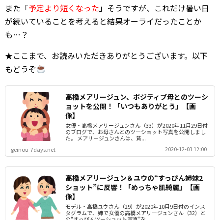
また「
予定より短くなった
」そうですが、これだけ暑い日
が続いていることを考えると結果オーライだったことか
も…？
★ここまで、お読みいただきありがとうございます。以下
もどうぞ
高橋メアリージュン、ポジティブ母とのツーシ
ョットを公開！「いつもありがとう」【画
像】
女優・高橋メアリージュンさん（33）が2020年11月29日付
のブログで、お母さんとのツーショット写真を公開しまし
た。 メアリージュンさんは、貧...
2020-12-03 12:00
geinou-7days.net
高橋メアリージュン＆ユウの“すっぴん姉妹2
ショット”に反響！「めっちゃ肌綺麗」【画
像】
モデル・高橋ユウさん（29）が2020年10月9日付のインス
タグラムで、姉で女優の高橋メアリージュンさん（32）と
の“すっぴんツーショット写真”を...