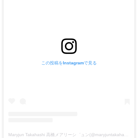
この投稿をInstagramで見る
Maryjun Takahashi 高橋メアリーシ゛ュン(@maryjuntakahashi)がシェアした投稿