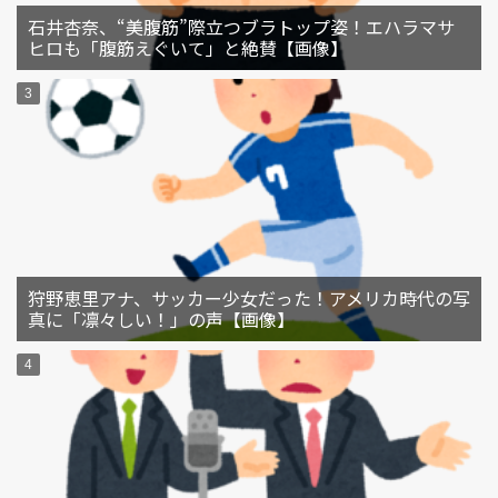
石井杏奈、“美腹筋”際立つブラトップ姿！エハラマサ
ヒロも「腹筋えぐいて」と絶賛【画像】
狩野恵里アナ、サッカー少女だった！アメリカ時代の写
真に「凛々しい！」の声【画像】