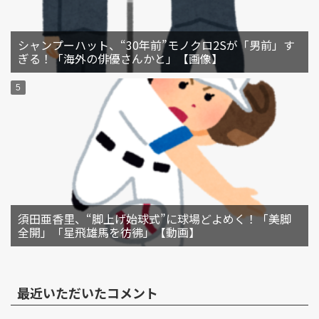
シャンプーハット、“30年前”モノクロ2Sが「男前」す
ぎる！「海外の俳優さんかと」【画像】
須田亜香里、“脚上げ始球式”に球場どよめく！「美脚
全開」「星飛雄馬を彷彿」【動画】
最近いただいたコメント