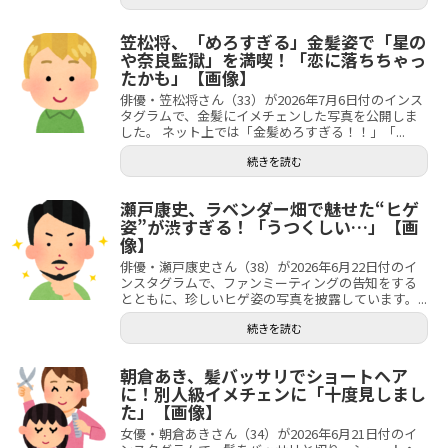
笠松将、「めろすぎる」金髪姿で「星の
や奈良監獄」を満喫！「恋に落ちちゃっ
たかも」【画像】
俳優・笠松将さん（33）が2026年7月6日付のインス
タグラムで、金髪にイメチェンした写真を公開しま
した。 ネット上では「金髪めろすぎる！！」「...
続きを読む
瀬戸康史、ラベンダー畑で魅せた“ヒゲ
姿”が渋すぎる！「うつくしい…」【画
像】
俳優・瀬戸康史さん（38）が2026年6月22日付のイ
ンスタグラムで、ファンミーティングの告知をする
とともに、珍しいヒゲ姿の写真を披露しています。...
続きを読む
朝倉あき、髪バッサリでショートヘア
に！別人級イメチェンに「十度見しまし
た」【画像】
女優・朝倉あきさん（34）が2026年6月21日付のイ