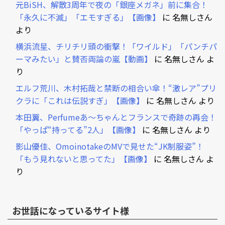
元BiSH、解散3周年で夜の「銀座メガネ」前に集合！
「永久に不滅」「エモすぎる」【画像】
に
名無しさん
より
横浜流星、チリチリ頭の衝撃！「ワイルド」「パンチパ
ーマみたい」と賛否両論の嵐【動画】
に
名無しさん
よ
り
エルフ荒川、木村拓哉と禁断の相合い傘！“激レア”プリ
クラに「これは伝説すぎ」【画像】
に
名無しさん
より
本田翼、Perfumeあ～ちゃんとフランスで奇跡の再会！
「やっぱ“持ってる”2人」【画像】
に
名無しさん
より
影山優佳、OmoinotakeのMVで見せた“JK制服姿”！
「もう見れないと思ってた」【画像】
に
名無しさん
よ
り
お世話になっているサイト様