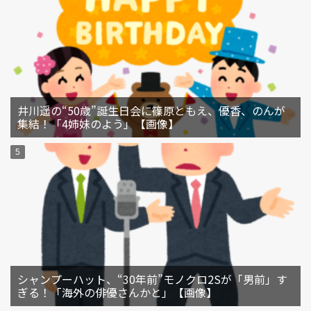
井川遥の“50歳”誕生日会に篠原ともえ、優香、のんが
集結！「4姉妹のよう」【画像】
シャンプーハット、“30年前”モノクロ2Sが「男前」す
ぎる！「海外の俳優さんかと」【画像】