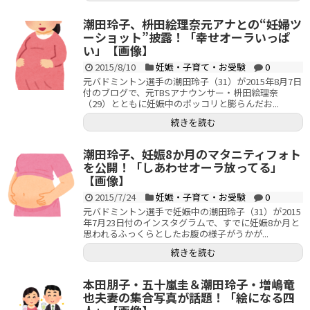
潮田玲子、枡田絵理奈元アナとの“妊婦ツ
ーショット”披露！「幸せオーラいっぱ
い」【画像】
2015/8/10
妊娠・子育て・お受験
0
元バドミントン選手の潮田玲子（31）が2015年8月7日
付のブログで、元TBSアナウンサー・枡田絵理奈
（29）とともに妊娠中のポッコリと膨らんだお...
続きを読む
潮田玲子、妊娠8か月のマタニティフォト
を公開！「しあわせオーラ放ってる」
【画像】
2015/7/24
妊娠・子育て・お受験
0
元バドミントン選手で妊娠中の潮田玲子（31）が2015
年7月23日付のインスタグラムで、すでに妊娠8か月と
思われるふっくらとしたお腹の様子がうかが...
続きを読む
本田朋子・五十嵐圭＆潮田玲子・増嶋竜
也夫妻の集合写真が話題！「絵になる四