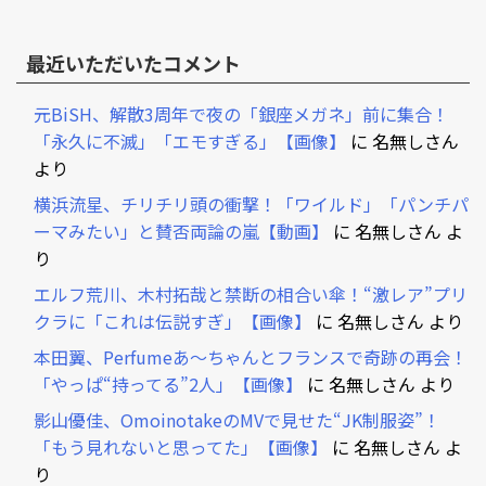
最近いただいたコメント
元BiSH、解散3周年で夜の「銀座メガネ」前に集合！
「永久に不滅」「エモすぎる」【画像】
に
名無しさん
より
横浜流星、チリチリ頭の衝撃！「ワイルド」「パンチパ
ーマみたい」と賛否両論の嵐【動画】
に
名無しさん
よ
り
エルフ荒川、木村拓哉と禁断の相合い傘！“激レア”プリ
クラに「これは伝説すぎ」【画像】
に
名無しさん
より
本田翼、Perfumeあ～ちゃんとフランスで奇跡の再会！
「やっぱ“持ってる”2人」【画像】
に
名無しさん
より
影山優佳、OmoinotakeのMVで見せた“JK制服姿”！
「もう見れないと思ってた」【画像】
に
名無しさん
よ
り