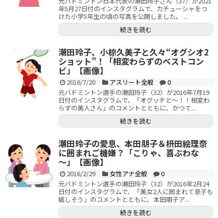
元バドミントン日本代表の潮田玲子さん（37）が2021
年5月27日付のインスタグラムで、カチューシャをつ
けた小学5年生の頃の写真を公開しました。 ...
続きを読む
潮田玲子、小椋久美子と久々“オグシオ2
ショット”！「相変わらずのベストコン
ビ」【画像】
2016/7/20
アスリート全般
0
元バドミントン選手の潮田玲子（32）が2016年7月19
日付のインスタグラムで、「オグッチと～！！相変わ
らずの美人さん」のコメントとともに、かつて...
続きを読む
潮田玲子の愛息、本田朋子＆枡田絵理奈
に囲まれご機嫌？「こりゃ、喜ぶわな
～」【画像】
2016/2/29
女性アナ全般
0
元バドミントン選手の潮田玲子（32）が2016年2月24
日付のインスタグラムで、「美女2人に囲まれて息子も
嬉しそう」のコメントとともに、本田朋子ア...
続きを読む