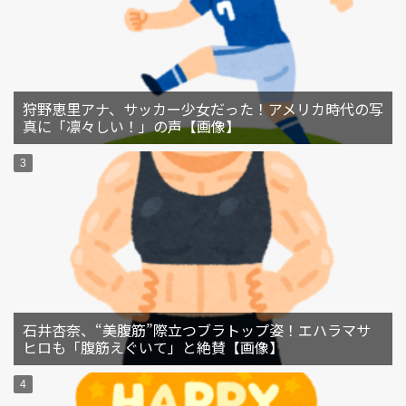
狩野恵里アナ、サッカー少女だった！アメリカ時代の写
真に「凛々しい！」の声【画像】
石井杏奈、“美腹筋”際立つブラトップ姿！エハラマサ
ヒロも「腹筋えぐいて」と絶賛【画像】