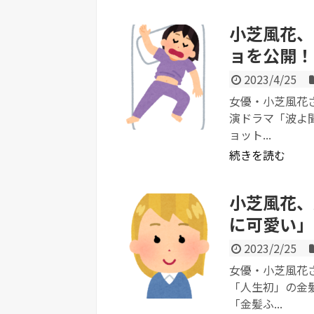
小芝風花、
ョを公開！
2023/4/25
女優・小芝風花さ
演ドラマ「波よ聞
ョット...
続きを読む
小芝風花、
に可愛い」
2023/2/25
女優・小芝風花さ
「人生初」の金
「金髪ふ...