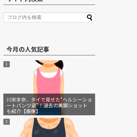
S
今月の人気記事
川栄李奈、タイで見せた“ヘルシーショ
ートパンツ姿”！過去の美脚ショット
も紹介【画像】