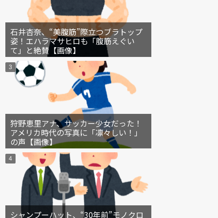
石井杏奈、“美腹筋”際立つブラトップ
姿！エハラマサヒロも「腹筋えぐい
て」と絶賛【画像】
狩野恵里アナ、サッカー少女だった！
アメリカ時代の写真に「凛々しい！」
の声【画像】
シャンプーハット、“30年前”モノクロ