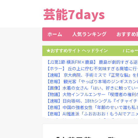
芸能7days
ホーム
人気ランキング
おすすめ
★おすすめサイト ヘッドライン
にゅ
/
【J1第1節 横浜FM×鹿島】 鹿島が劇的すぎる逆
【ホラー】 丘の上に佇む不気味すぎる廃墟に行
【速報】 京大病院、手術ミスで『正常な脳』を摘出
【悲報】 観光客「やっぱり本場のジンギスカンは
【画像】水着の女さん「はい、好きに触ってい
【物議】大物インフルエンサー「喫煙者の権利が
【速報】日向坂46、18thシングル『イチャイチ
【悲報】中国の強者女性「年齢のせいで誰も私と結
【悲報】AI推進派「ふおおおお！もうAIでアニメ
滝沢秀明社長、熊本入り示唆「男手が必要。時
【動画】女さん「男ってこういうので興奮するんで
【速報】NGT48新曲、北村優羽が単独センター→