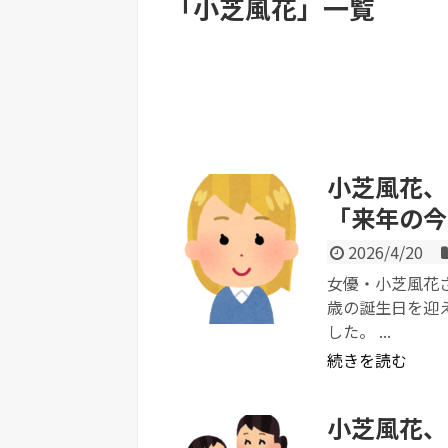
「
小芝風花
」
一覧
Powered by livedoor 相互RSS
小芝風花、
「来年の今
2026/4/20
女優・小芝風花さ
歳の誕生日を迎
した。 ...
続きを読む
小芝風花、