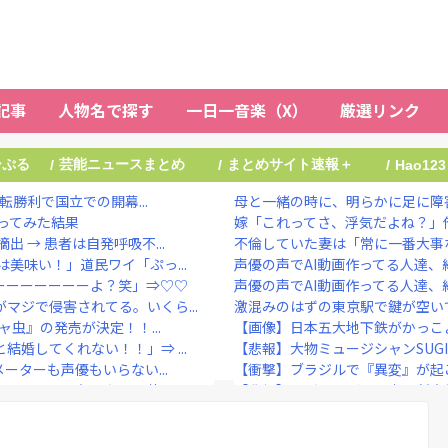
記事
人物名で探す
一日一音楽（X）
厳選リンク
ーぷる
芸能ニュースまとめ
まとめサイト速報＋
/
/
/
Hao123
転勝利で国立での開幕...
母と一緒の時に、明らかに足に障害
ってみた結果
嫁「これってさ、浮気だよね？」
 → 患者は自発呼吸不...
不倫していた妻は「常に一番大事な
美味い！」道民ワイ「ぷっ...
声優の声でAI動画作ってる人達、
ーーーーーーーよ？笑」⇒♡♡
声優の声でAI動画作ってる人達、
マジで侵害されてる。いくら...
激混みのはずの東京駅で鍵が空いて
ャ虫』の発売が決定！！...
【画像】日本五大地下鉄がかっこ
婚してくれない！！」⇒ ...
【悲報】大物ミュージシャンSUGI
ーターも声優もいらない...
【衝撃】ブラジルで『異変』が起
間を見つけて行きたい」他
【悲報】カズレーザー、車の任意
しょ？」→何かがおかしい...
5年前のNHK性加害の出演者は「
13人選抜でずきもね初...
鈴木紗理奈「旅行を考えていた方は