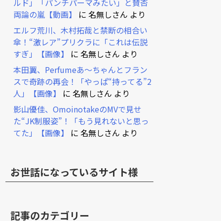
ルド」「パンチパーマみたい」と賛否
両論の嵐【動画】
に
名無しさん
より
エルフ荒川、木村拓哉と禁断の相合い
傘！“激レア”プリクラに「これは伝説
すぎ」【画像】
に
名無しさん
より
本田翼、Perfumeあ～ちゃんとフラン
スで奇跡の再会！「やっぱ“持ってる”2
人」【画像】
に
名無しさん
より
影山優佳、OmoinotakeのMVで見せ
た“JK制服姿”！「もう見れないと思っ
てた」【画像】
に
名無しさん
より
お世話になっているサイト様
記事のカテゴリー