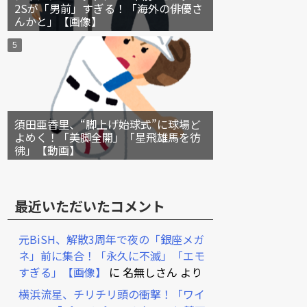
2Sが「男前」すぎる！「海外の俳優さ
んかと」【画像】
須田亜香里、“脚上げ始球式”に球場ど
よめく！「美脚全開」「星飛雄馬を彷
彿」【動画】
最近いただいたコメント
元BiSH、解散3周年で夜の「銀座メガ
ネ」前に集合！「永久に不滅」「エモ
すぎる」【画像】
に
名無しさん
より
横浜流星、チリチリ頭の衝撃！「ワイ