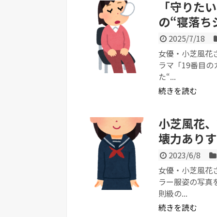
「守りたい
の“寝落ち
2025/7/18
女優・小芝風花さ
ラマ「19番目の
た“...
続きを読む
小芝風花、
壊力ありす
2023/6/8
女優・小芝風花さ
ラー服姿の写真
則級の...
続きを読む