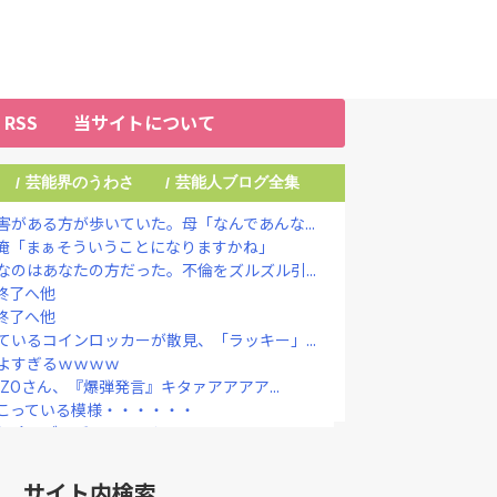
RSS
当サイトについて
芸能界のうわさ
芸能人ブログ全集
/
/
がある方が歩いていた。母「なんであんな...
俺「まぁそういうことになりますかね」
のはあなたの方だった。不倫をズルズル引...
終了へ他
終了へ他
いるコインロッカーが散見、「ラッキー」...
よすぎるｗｗｗｗ
ZOさん、『爆弾発言』キタァアアアア...
こっている模様・・・・・・
保険にブチギレてしまう！！！！！！
今も普通の顔して芸能活動してる」ネット...
やめずに、それが支援」 被災地・熊本へ...
サイト内検索