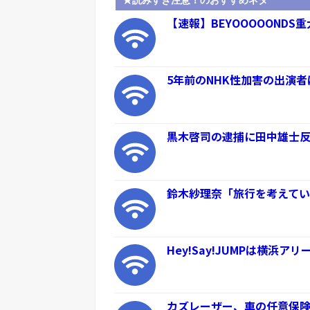
★読みすぎ注意！のおすすめネタ
【速報】BEYOOOOOND
5年前のNHK性加害の出演者
黒木啓司の逮捕に田中雄士反応
鈴木紗理奈「旅行を考えてい
Hey!Say!JUMPは横浜
カズレーザー、車の任意保険を