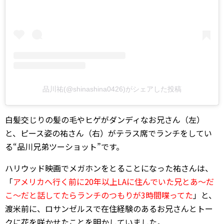
品川祐(@shinashina0426)がシェアした投稿
白髪交じりの髪の毛やヒゲがダンディなお兄さん（左）
と、ピース姿の祐さん（右）がテラス席でランチをしてい
る“品川兄弟ツーショット”です。
ハリウッド映画でメガホンをとることになった祐さんは、
「
アメリカへ行く前に20年以上LAに住んでいた兄とあ～だ
こ～だと話してたらランチのつもりが3時間喋ってた
」と、
渡米前に、ロサンゼルスで在住経験のあるお兄さんとトー
クに花を咲かせたことを明かしていました。