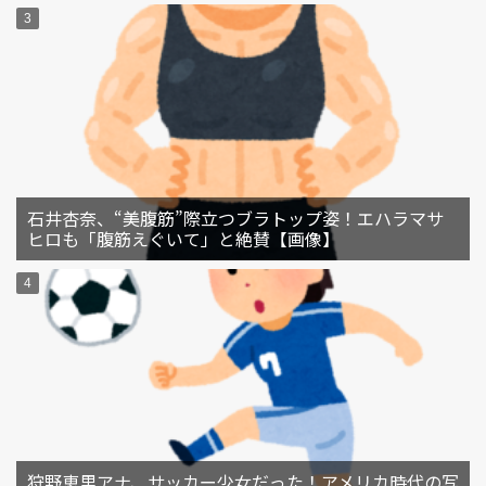
石井杏奈、“美腹筋”際立つブラトップ姿！エハラマサ
ヒロも「腹筋えぐいて」と絶賛【画像】
狩野恵里アナ、サッカー少女だった！アメリカ時代の写