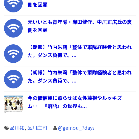
側を回顧
元いいとも青年隊・岸田健作、中居正広氏の裏
側を回顧
【朗報】竹内朱莉「整体で軍隊経験者と思われ
た。ダンス負荷で、...
【朗報】竹内朱莉「整体で軍隊経験者と思われ
た。ダンス負荷で、...
今の価値観に照らせば女性蔑視やルッキズ
ム… 『落語』の世界も...
品川祐
,
品川庄司
@geinou_7days