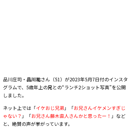
品川庄司・
品川祐
さん（51）が2023年5月7日付のインスタ
グラムで、5歳年上の
兄
との“ランチ2ショット写真”を公開
しました。
ネット上では「
イケおじ兄弟
」「
お兄さんイケメンすぎじ
ゃない？
」「
お兄さん藤木直人さんかと思ったー！
」など
と、絶賛の声が挙がっています。