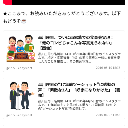
★ここまで、お読みいただきありがとうございます。以下
もどうぞ
品川庄司、ついに両家族での食事会実現！
「他のコンビじゃこんな写真見られない」
【画像】
品川庄司の品川祐（43）が2016年3月8日付のインスタグラ
ムで、相方・庄司智春（40）の家で家族と一緒に食事を楽
しんだことを報告し、その集合写真...
2016-03-10 18:17
geinou-7days.net
品川庄司の“17年前ツーショット”に感動の
声！「素敵な2人」「好きになりかけた」【画
像】
品川庄司・品川祐（43）が2015年6月5日付のインスタグラ
ムで、17年前のものと思われる相方・庄司智春（39）と
の“ツーショット写真”を公開して...
2015-06-07 11:48
geinou-7days.net