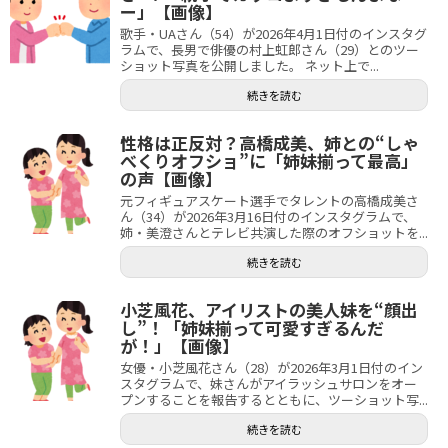
ー」【画像】
歌手・UAさん（54）が2026年4月1日付のインスタグ
ラムで、長男で俳優の村上虹郎さん（29）とのツー
ショット写真を公開しました。 ネット上で...
続きを読む
性格は正反対？高橋成美、姉との“しゃ
べくりオフショ”に「姉妹揃って最高」
の声【画像】
元フィギュアスケート選手でタレントの高橋成美さ
ん（34）が2026年3月16日付のインスタグラムで、
姉・美澄さんとテレビ共演した際のオフショットを...
続きを読む
小芝風花、アイリストの美人妹を“顔出
し”！「姉妹揃って可愛すぎるんだ
が！」【画像】
女優・小芝風花さん（28）が2026年3月1日付のイン
スタグラムで、妹さんがアイラッシュサロンをオー
プンすることを報告するとともに、ツーショット写...
続きを読む