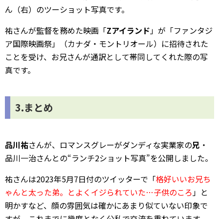
ん（右）のツーショット写真です。
祐さんが監督を務めた映画「
Zアイランド
」が「ファンタジ
ア国際映画祭」（カナダ・モントリオール）に招待された
ことを受け、お兄さんが通訳として帯同してくれた際の写
真です。
3.まとめ
品川祐
さんが、ロマンスグレーがダンディな実業家の
兄
・
品川一治さんとの“ランチ2ショット写真”を公開しました。
祐さんは2023年5月7日付のツイッターで「
格好いいお兄ち
ゃんと太った弟。とよくイジられていた…子供のころ
」と
明かすなど、顔の雰囲気は確かにあまり似ていない印象で
すが、これまでに幾度となく公私で交流を重ねています