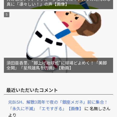
真に「凛々しい！」の声【画像】
須田亜香里、“脚上げ始球式”に球場どよめく！「美脚
全開」「星飛雄馬を彷彿」【動画】
最近いただいたコメント
元BiSH、解散3周年で夜の「銀座メガネ」前に集合！
「永久に不滅」「エモすぎる」【画像】
に
名無しさん
より