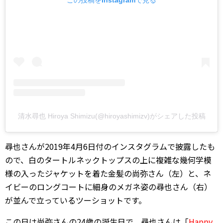
この投稿をInstagramで見る
清水尋也 Hiroya Shimizu(@hiroyashimizv)がシェアした投稿
尋也さんが2019年4月6日付のインスタグラムで披露したも
ので、白のタートルネックトップスの上に複雑な幾何学模
様の入ったジャケットを着た金髪の尚弥さん（左）と、ネ
イビーのロングコートに細身のメガネ姿の尋也さん（右）
が並んで立っているツーショットです。
この日は尚弥さんの24歳の誕生日で、尋也さんは「
Happy