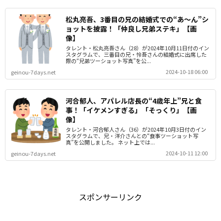
松丸亮吾、3番目の兄の結婚式での“あ～ん”シ
ョットを披露！「仲良し兄弟ステキ」【画
像】
タレント・松丸亮吾さん（28）が2024年10月11日付のイン
スタグラムで、三番目の兄・怜吾さんの結婚式に出席した
際の“兄弟ツーショット写真”を公...
2024-10-18 06:00
geinou-7days.net
河合郁人、アパレル店長の“4歳年上”兄と食
事！「イケメンすぎる」「そっくり」【画
像】
タレント・河合郁人さん（36）が2024年10月3日付のイン
スタグラムで、兄・洋介さんとの“食事ツーショット写
真”を公開しました。 ネット上では...
2024-10-11 12:00
geinou-7days.net
スポンサーリンク