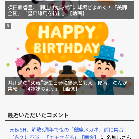
須田亜香里、“脚上げ始球式”に球場どよめく！「美脚
全開」「星飛雄馬を彷彿」【動画】
井川遥の“50歳”誕生日会に篠原ともえ、優香、のんが
集結！「4姉妹のよう」【画像】
最近いただいたコメント
元BiSH、解散3周年で夜の「銀座メガネ」前に集合！
「永久に不滅」「エモすぎる」【画像】
に
名無しさん