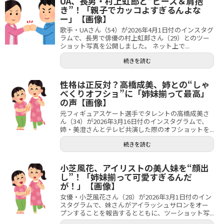
UA、長男・村上虹郎と“ピース＆肩抱
き”！「親子でカッコよすぎるんよな
ー」【画像】
歌手・UAさん（54）が2026年4月1日付のインスタグ
ラムで、長男で俳優の村上虹郎さん（29）とのツー
ショット写真を公開しました。 ネット上で...
続きを読む
性格は正反対？高橋成美、姉との“しゃ
べくりオフショ”に「姉妹揃って最高」
の声【画像】
元フィギュアスケート選手でタレントの高橋成美さ
ん（34）が2026年3月16日付のインスタグラムで、
姉・美澄さんとテレビ共演した際のオフショットを...
続きを読む
小芝風花、アイリストの美人妹を“顔出
し”！「姉妹揃って可愛すぎるんだ
が！」【画像】
女優・小芝風花さん（28）が2026年3月1日付のイン
スタグラムで、妹さんがアイラッシュサロンをオー
プンすることを報告するとともに、ツーショット写...