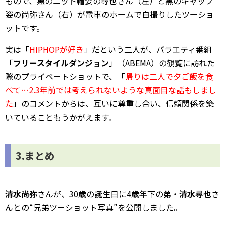
もので、黒のニット帽姿の尋也さん（左）と黒のキャップ
姿の尚弥さん（右）が電車のホームで自撮りしたツーショ
ットです。
実は「
HIPHOPが好き
」だという二人が、バラエティ番組
「
フリースタイルダンジョン
」（ABEMA）の観覧に訪れた
際のプライベートショットで、「
帰りは二人で夕ご飯を食
べて…2.3年前では考えられないような真面目な話もしまし
た
」のコメントからは、互いに尊重し合い、信頼関係を築
いていることもうかがえます。
3.まとめ
清水尚弥
さんが、30歳の誕生日に4歳年下の
弟
・
清水尋也
さ
んとの“兄弟ツーショット写真”を公開しました。