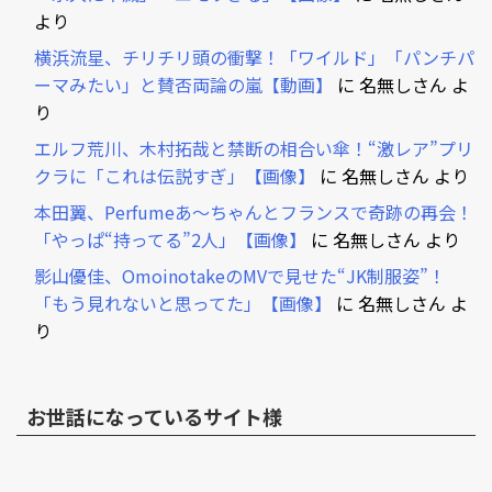
より
横浜流星、チリチリ頭の衝撃！「ワイルド」「パンチパ
ーマみたい」と賛否両論の嵐【動画】
に
名無しさん
よ
り
エルフ荒川、木村拓哉と禁断の相合い傘！“激レア”プリ
クラに「これは伝説すぎ」【画像】
に
名無しさん
より
本田翼、Perfumeあ～ちゃんとフランスで奇跡の再会！
「やっぱ“持ってる”2人」【画像】
に
名無しさん
より
影山優佳、OmoinotakeのMVで見せた“JK制服姿”！
「もう見れないと思ってた」【画像】
に
名無しさん
よ
り
お世話になっているサイト様