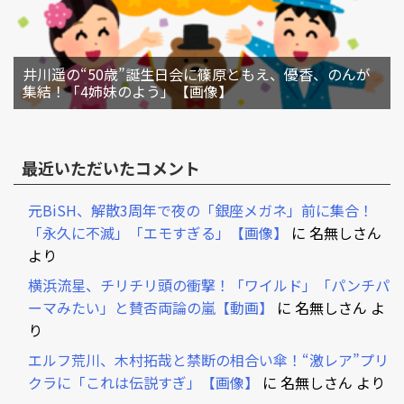
井川遥の“50歳”誕生日会に篠原ともえ、優香、のんが
集結！「4姉妹のよう」【画像】
最近いただいたコメント
元BiSH、解散3周年で夜の「銀座メガネ」前に集合！
「永久に不滅」「エモすぎる」【画像】
に
名無しさん
より
横浜流星、チリチリ頭の衝撃！「ワイルド」「パンチパ
ーマみたい」と賛否両論の嵐【動画】
に
名無しさん
よ
り
エルフ荒川、木村拓哉と禁断の相合い傘！“激レア”プリ
クラに「これは伝説すぎ」【画像】
に
名無しさん
より