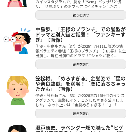
のインスタグラムで、髪を「25cm」バッサリと切
り、「5年ぶり」のボブヘアにイメチェンしたこ...
続きを読む
中島歩、「王様のブランチ」での髪型が
ドラマと別人級と話題！「ファンキーす
ぎ」【画像】
俳優・中島歩さん（37）が2026年7月11日放送の情
報バラエティ番組「王様のブランチ」（TBS系）に生
出演し、現在出演中のドラマ「Tシャツが乾く...
続きを読む
笠松将、「めろすぎる」金髪姿で「星の
や奈良監獄」を満喫！「恋に落ちちゃっ
たかも」【画像】
俳優・笠松将さん（33）が2026年7月6日付のインス
タグラムで、金髪にイメチェンした写真を公開しま
した。 ネット上では「金髪めろすぎる！！」「...
続きを読む
瀬戸康史、ラベンダー畑で魅せた“ヒゲ