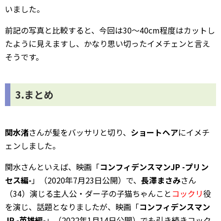
いました。
前記の写真と比較すると、今回は30～40cm程度はカットし
たように見えますし、かなり思い切ったイメチェンと言え
そうです。
3.まとめ
関水渚
さんが髪をバッサリと切り、
ショートヘア
にイメチ
ェンしました。
関水さんといえば、映画「
コンフィデンスマンJP -プリン
セス編-
」（2020年7月23日公開）で、
長澤まさみ
さん
（34）演じる主人公・ダー子の子猫ちゃんこと
コックリ
役
を演じ、話題となりましたが、映画「
コンフィデンスマン
JP -英雄編-
」（2022年1月14日公開）でも引き続きコック