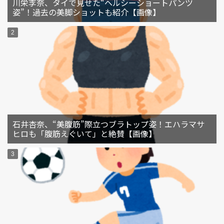
川栄李奈、タイで見せた“ヘルシーショートパンツ
姿”！過去の美脚ショットも紹介【画像】
石井杏奈、“美腹筋”際立つブラトップ姿！エハラマサ
ヒロも「腹筋えぐいて」と絶賛【画像】