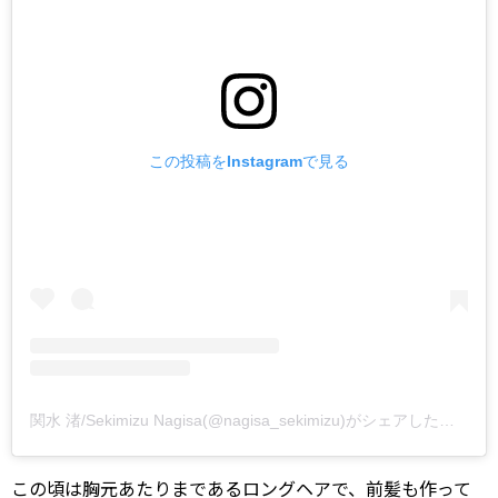
この投稿をInstagramで見る
関水 渚/Sekimizu Nagisa(@nagisa_sekimizu)がシェアした投稿
この頃は胸元あたりまであるロングヘアで、前髪も作って