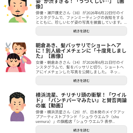
姿”が渋すぎる！「うつくしい…」【画
像】
俳優・瀬戸康史さん（38）が2026年6月22日付のイ
ンスタグラムで、ファンミーティングの告知をする
とともに、珍しいヒゲ姿の写真を披露しています。...
続きを読む
朝倉あき、髪バッサリでショートヘア
に！別人級イメチェンに「十度見しまし
た」【画像】
女優・朝倉あきさん（34）が2026年6月21日付のイ
ンスタグラムで、髪をバッサリと切り、ショートヘ
アにイメチェンした写真を公開しました。 ネッ...
続きを読む
横浜流星、チリチリ頭の衝撃！「ワイル
ド」「パンチパーマみたい」と賛否両論
の嵐【動画】
俳優・横浜流星さん（29）が、日本発のメイクアッ
プアーティストブランド「シュウ ウエムラ（shu
uemura）」の旗艦店「シュウ ウエムラ 表参...
続きを読む