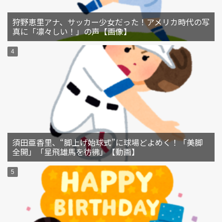
狩野恵里アナ、サッカー少女だった！アメリカ時代の写
真に「凛々しい！」の声【画像】
須田亜香里、“脚上げ始球式”に球場どよめく！「美脚
全開」「星飛雄馬を彷彿」【動画】