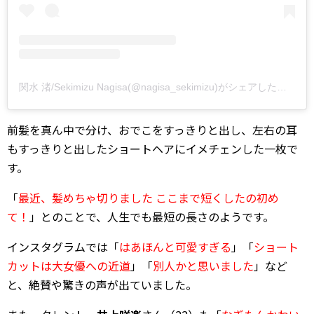
関水 渚/Sekimizu Nagisa(@nagisa_sekimizu)がシェアした投稿
前髪を真ん中で分け、おでこをすっきりと出し、左右の耳
もすっきりと出したショートヘアにイメチェンした一枚で
す。
「
最近、髪めちゃ切りました ここまで短くしたの初め
て！
」とのことで、人生でも最短の長さのようです。
インスタグラムでは「
はあほんと可愛すぎる
」「
ショート
カットは大女優への近道
」「
別人かと思いました
」など
と、絶賛や驚きの声が出ていました。