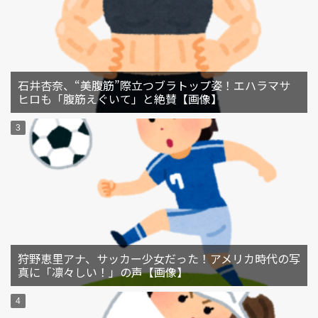
石井杏奈、“美腹筋”際立つブラトップ姿！エハラマサ
ヒロも「腹筋えぐいて」と絶賛【画像】
狩野恵里アナ、サッカー少女だった！アメリカ時代の写
真に「凛々しい！」の声【画像】