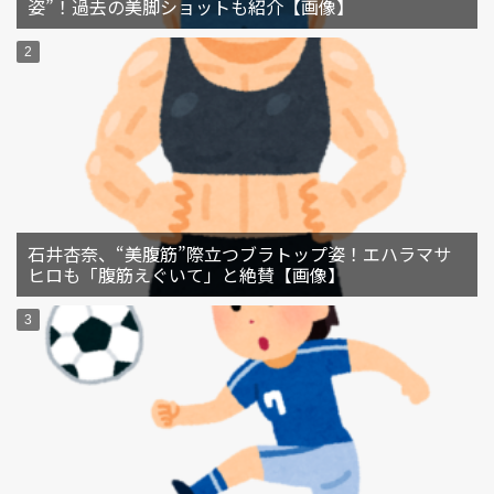
姿”！過去の美脚ショットも紹介【画像】
石井杏奈、“美腹筋”際立つブラトップ姿！エハラマサ
ヒロも「腹筋えぐいて」と絶賛【画像】