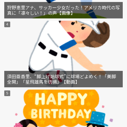
狩野恵里アナ、サッカー少女だった！アメリカ時代の写
真に「凛々しい！」の声【画像】
須田亜香里、“脚上げ始球式”に球場どよめく！「美脚
全開」「星飛雄馬を彷彿」【動画】