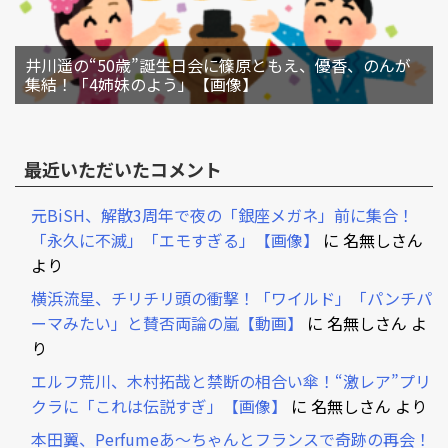
井川遥の“50歳”誕生日会に篠原ともえ、優香、のんが
集結！「4姉妹のよう」【画像】
最近いただいたコメント
元BiSH、解散3周年で夜の「銀座メガネ」前に集合！
「永久に不滅」「エモすぎる」【画像】
に
名無しさん
より
横浜流星、チリチリ頭の衝撃！「ワイルド」「パンチパ
ーマみたい」と賛否両論の嵐【動画】
に
名無しさん
よ
り
エルフ荒川、木村拓哉と禁断の相合い傘！“激レア”プリ
クラに「これは伝説すぎ」【画像】
に
名無しさん
より
本田翼、Perfumeあ～ちゃんとフランスで奇跡の再会！