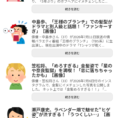
り、「5年ぶり」のボブヘアにイメチェンしたこ...
続きを読む
中島歩、「王様のブランチ」での髪型が
ドラマと別人級と話題！「ファンキーす
ぎ」【画像】
俳優・中島歩さん（37）が2026年7月11日放送の情
報バラエティ番組「王様のブランチ」（TBS系）に生
出演し、現在出演中のドラマ「Tシャツが乾く...
続きを読む
笠松将、「めろすぎる」金髪姿で「星の
や奈良監獄」を満喫！「恋に落ちちゃっ
たかも」【画像】
俳優・笠松将さん（33）が2026年7月6日付のインス
タグラムで、金髪にイメチェンした写真を公開しま
した。 ネット上では「金髪めろすぎる！！」「...
続きを読む
瀬戸康史、ラベンダー畑で魅せた“ヒゲ
姿”が渋すぎる！「うつくしい…」【画