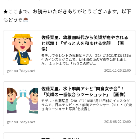
★ここまで、お読みいただきありがとうございます。以下
もどうぞ
佐藤栞里、幼稚園時代から笑顔が癒やされる
と話題！「ずっと人を和ませる笑顔」【画
像】
モデルでタレントの佐藤栞里さん（31）が2021年12月21日
付のインスタグラムで、幼稚園の頃の写真を公開しまし
た。 ネット上では「もうこの時か...
2021-12-25 12:00
geinou-7days.net
佐藤栞里、水卜麻美アナと“肉食女子会”！
「笑顔の一番似合うツーショット」【画像】
モデル・佐藤栞里（28）が2018年8月18日付のインスタグ
ラムで、日本テレビ・水卜麻美アナウンサー（31）との“焼
き肉ツーショット写真”を披露し...
2018-08-22 12:00
geinou-7days.net