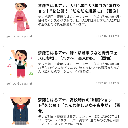
斎藤ちはるアナ、入社1年目＆2年目の“浴衣シ
ョット”を公開！「だんだん綺麗に」【画像】
テレビ朝日・斎藤ちはるアナウンサー（25）が2022年7月7
日付のインスタグラムで、社会人1年目および社会人2年目
の浴衣姿の写真を披露しています。...
2022-07-13 12:00
geinou-7days.net
斎藤ちはるアナ、妹・斎藤まりなと野外フェ
スに参戦！「ハァ～、美人姉妹」【画像】
テレビ朝日・斎藤ちはるアナウンサー（25）が2022年5月
26日付のインスタグラムで、妹でタレントの斎藤まりなさ
ん（22）とのツーショット写真を披...
2022-05-30 12:00
geinou-7days.net
斎藤ちはるアナ、高校時代の“制服ショッ
ト”を公開！「こんな美しい女子高生が」【画
像】
テレビ朝日・斎藤ちはるアナウンサー（23）が2020年1月
15日付のインスタグラムで、高校3年生の時の写真を公開
しました。 ネット上では「制服、...