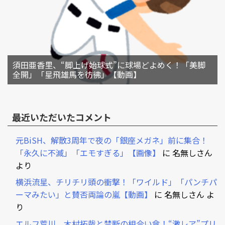
須田亜香里、“脚上げ始球式”に球場どよめく！「美脚
全開」「星飛雄馬を彷彿」【動画】
最近いただいたコメント
元BiSH、解散3周年で夜の「銀座メガネ」前に集合！
「永久に不滅」「エモすぎる」【画像】
に
名無しさん
より
横浜流星、チリチリ頭の衝撃！「ワイルド」「パンチパ
ーマみたい」と賛否両論の嵐【動画】
に
名無しさん
よ
り
エルフ荒川、木村拓哉と禁断の相合い傘！“激レア”プリ