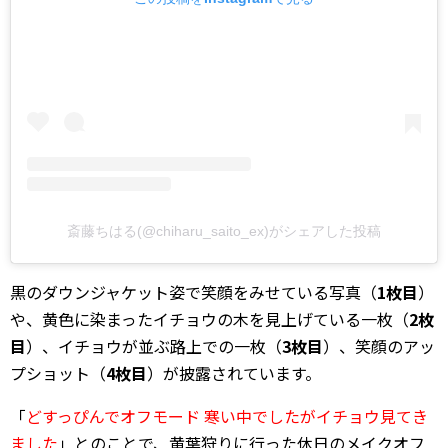
斎藤ちはる(@chiharu_saito_ex)がシェアした投稿
黒のダウンジャケット姿で笑顔をみせている写真（
1枚目
）
や、黄色に染まったイチョウの木を見上げている一枚（
2枚
目
）、イチョウが並ぶ路上での一枚（
3枚目
）、笑顔のアッ
プショット（
4枚目
）が披露されています。
「
どすっぴんでオフモード 寒い中でしたがイチョウ見てき
ました
」とのことで、黄葉狩りに行った休日のメイクオフ