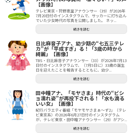
【画像】
テレビ東京・狩野恵里アナウンサー（39）が2026年
7月20日付のインスタグラムで、サッカーに打ち込ん
でいた少女時代の写真を公開しました。 ネッ...
続きを読む
日比麻音子アナ、幼少期の“七五三テレ
カ”が「平成すぎ」る！「3歳の時から
綺麗」【画像】
TBS・日比麻音子アナウンサー（33）が2026年7月13
日付のインスタグラムで、（7月5日に）33歳の誕生
日を迎えたことを報告するとともに、幼少...
続きを読む
田中瞳アナ、「モヤさま」時代の“ビシ
ョ濡れ姿”が再投下される！「水も滴る
いい女」【画像】
紀行バラエティ番組「モヤモヤさまぁ～ず2」（テレ
ビ東京系）の2026年6月27日付のインスタグラム
が、テレビ東京・田中瞳アナウンサー（29）がアシ...
続きを読む