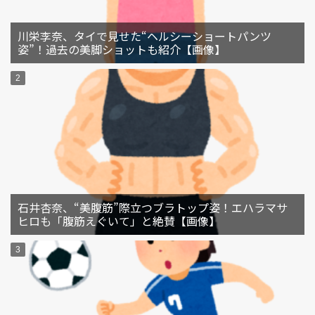
川栄李奈、タイで見せた“ヘルシーショートパンツ
姿”！過去の美脚ショットも紹介【画像】
石井杏奈、“美腹筋”際立つブラトップ姿！エハラマサ
ヒロも「腹筋えぐいて」と絶賛【画像】