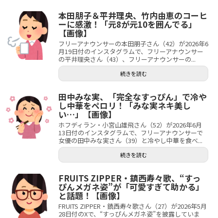
本田朋子＆平井理央、竹内由恵のコーヒ
ーに感激！「元8が元10を囲んでる」
【画像】
フリーアナウンサーの本田朋子さん（42）が2026年6
月19日付のインスタグラムで、フリーアナウンサー
の平井理央さん（43）、フリーアナウンサーの...
続きを読む
田中みな実、「完全なすっぴん」で冷や
し中華をペロリ！「みな実ネキ美し
い…」【画像】
ホフディラン・小宮山雄飛さん（52）が2026年6月
13日付のインスタグラムで、フリーアナウンサーで
女優の田中みな実さん（39）と冷やし中華を食べ...
続きを読む
FRUITS ZIPPER・鎮西寿々歌、“すっ
ぴんメガネ姿”が「可愛すぎて助かる」
と話題！【画像】
FRUITS ZIPPER・鎮西寿々歌さん（27）が2026年5月
28日付のXで、“すっぴんメガネ姿”を披露していま