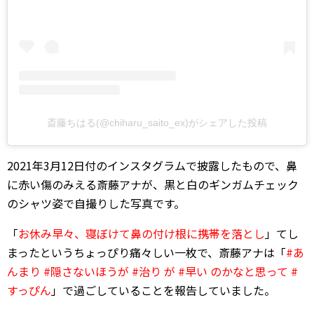
斎藤ちはる(@chiharu_saito_ex)がシェアした投稿
2021年3月12日付のインスタグラムで披露したもので、鼻
に赤い傷のみえる斎藤アナが、黒と白のギンガムチェック
のシャツ姿で自撮りした写真です。
「
お休み早々、寝ぼけて鼻の付け根に携帯を落とし
」てし
まったというちょっぴり痛々しい一枚で、斎藤アナは「
#あ
んまり #隠さないほうが #治り が #早い のかなと思って #
すっぴん
」で過ごしていることを報告していました。