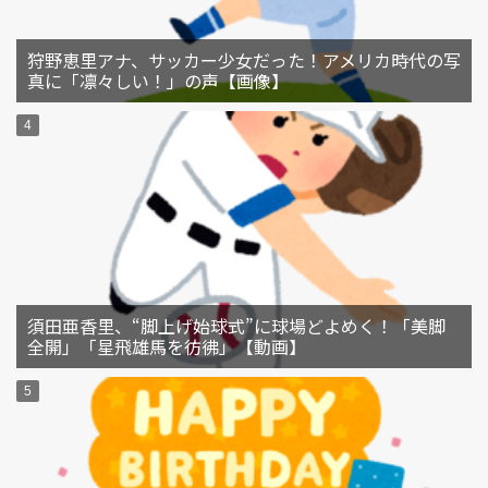
狩野恵里アナ、サッカー少女だった！アメリカ時代の写
真に「凛々しい！」の声【画像】
須田亜香里、“脚上げ始球式”に球場どよめく！「美脚
全開」「星飛雄馬を彷彿」【動画】