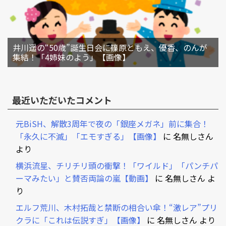
井川遥の“50歳”誕生日会に篠原ともえ、優香、のんが
集結！「4姉妹のよう」【画像】
最近いただいたコメント
元BiSH、解散3周年で夜の「銀座メガネ」前に集合！
「永久に不滅」「エモすぎる」【画像】
に
名無しさん
より
横浜流星、チリチリ頭の衝撃！「ワイルド」「パンチパ
ーマみたい」と賛否両論の嵐【動画】
に
名無しさん
よ
り
エルフ荒川、木村拓哉と禁断の相合い傘！“激レア”プリ
クラに「これは伝説すぎ」【画像】
に
名無しさん
より