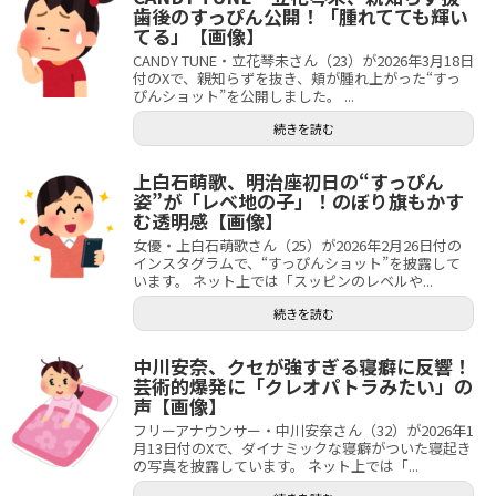
歯後のすっぴん公開！「腫れてても輝い
てる」【画像】
CANDY TUNE・立花琴未さん（23）が2026年3月18日
付のXで、親知らずを抜き、頬が腫れ上がった“すっ
ぴんショット”を公開しました。 ...
続きを読む
上白石萌歌、明治座初日の“すっぴん
姿”が「レベ地の子」！のぼり旗もかす
む透明感【画像】
女優・上白石萌歌さん（25）が2026年2月26日付の
インスタグラムで、“すっぴんショット”を披露して
います。 ネット上では「スッピンのレベルや...
続きを読む
中川安奈、クセが強すぎる寝癖に反響！
芸術的爆発に「クレオパトラみたい」の
声【画像】
フリーアナウンサー・中川安奈さん（32）が2026年1
月13日付のXで、ダイナミックな寝癖がついた寝起き
の写真を披露しています。 ネット上では「...