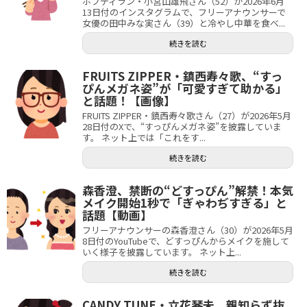
ホフディラン・小宮山雄飛さん（52）が2026年6月
13日付のインスタグラムで、フリーアナウンサーで
女優の田中みな実さん（39）と冷やし中華を食べ...
続きを読む
FRUITS ZIPPER・鎮西寿々歌、“すっ
ぴんメガネ姿”が「可愛すぎて助かる」
と話題！【画像】
FRUITS ZIPPER・鎮西寿々歌さん（27）が2026年5月
28日付のXで、“すっぴんメガネ姿”を披露していま
す。 ネット上では「これをす...
続きを読む
森香澄、禁断の“どすっぴん”解禁！本気
メイク開始1秒で「ぎゃわぢすぎる」と
話題【動画】
フリーアナウンサーの森香澄さん（30）が2026年5月
8日付のYouTubeで、どすっぴんからメイクを施して
いく様子を披露しています。 ネット上...
続きを読む
CANDY TUNE・立花琴未、親知らず抜