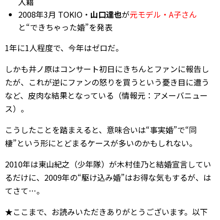
入籍
2008年3月 TOKIO・
山口達也
が
元モデル・A子さん
と“できちゃった婚”を発表
1年に1人程度で、今年はゼロだ。
しかも井ノ原はコンサート初日にきちんとファンに報告し
たが、これが逆にファンの怒りを買うという憂き目に遭う
など、皮肉な結果となっている（情報元：アメーバニュー
ス）。
こうしたことを踏まえると、意味合いは“事実婚”で“同
棲”という形にとどまるケースが多いのかもしれない。
2010年は東山紀之（少年隊）が木村佳乃と結婚宣言してい
るだけに、2009年の“駆け込み婚”はお得な気もするが、は
てさて…。
★ここまで、お読みいただきありがとうございます。以下