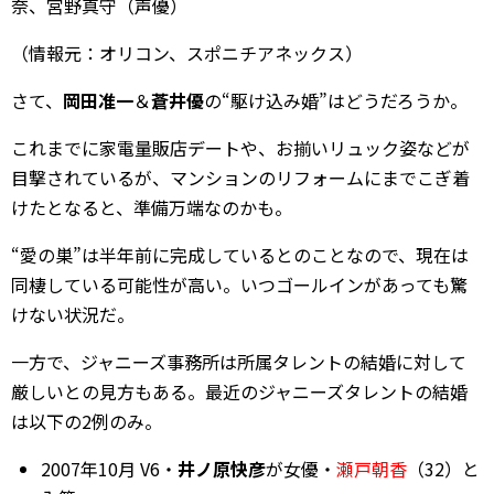
奈、宮野真守（声優）
（情報元：オリコン、スポニチアネックス）
さて、
岡田准一
＆
蒼井優
の“駆け込み婚”はどうだろうか。
これまでに家電量販店デートや、お揃いリュック姿などが
目撃されているが、マンションのリフォームにまでこぎ着
けたとなると、準備万端なのかも。
“愛の巣”は半年前に完成しているとのことなので、現在は
同棲している可能性が高い。いつゴールインがあっても驚
けない状況だ。
一方で、ジャニーズ事務所は所属タレントの結婚に対して
厳しいとの見方もある。最近のジャニーズタレントの結婚
は以下の2例のみ。
2007年10月 V6・
井ノ原快彦
が女優・
瀬戸朝香
（32）と