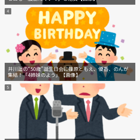
井川遥の“50歳”誕生日会に篠原ともえ、優香、のんが
集結！「4姉妹のよう」【画像】