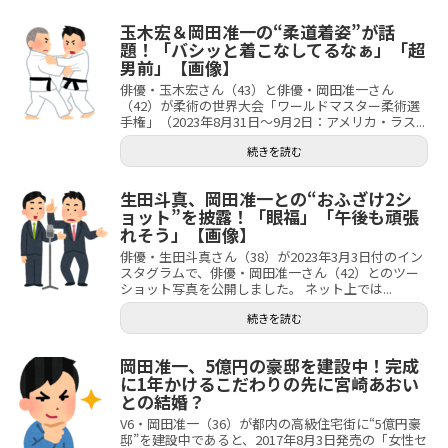
玉木宏＆岡田准一の“柔道着姿”が話
題！「バシッと着こなしてるなぁ」「超
男前」【画像】
俳優・玉木宏さん（43）と俳優・岡田准一さん
（42）が柔術の世界大会「ワールドマスター柔術選
手権」（2023年8月31日～9月2日：アメリカ・ラス...
続きを読む
生田斗真、岡田准一との“おふざけ2シ
ョット”を披露！「眼福」「午後も頑張
れそう」【画像】
俳優・生田斗真さん（38）が2023年3月3日付のイン
スタグラムで、俳優・岡田准一さん（42）とのツー
ショット写真を公開しました。 ネット上では...
続きを読む
岡田准一、5億円の豪邸を建設中！完成
に1年かけるこだわりの先に宮崎あおい
との結婚？
V6・岡田准一（36）が都内の高級住宅街に“5億円豪
邸”を建設中であると、2017年8月3日発売の「女性セ