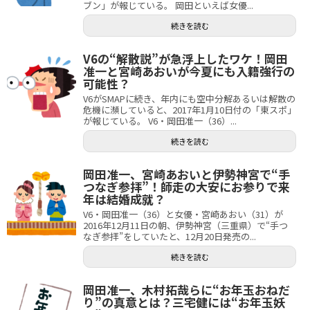
ブン」が報じている。 岡田といえば女優...
続きを読む
V6の“解散説”が急浮上したワケ！岡田
准一と宮崎あおいが今夏にも入籍強行の
可能性？
V6がSMAPに続き、年内にも空中分解あるいは解散の
危機に瀕していると、2017年1月10日付の「東スポ」
が報じている。 V6・岡田准一（36）...
続きを読む
岡田准一、宮崎あおいと伊勢神宮で“手
つなぎ参拝”！師走の大安にお参りで来
年は結婚成就？
V6・岡田准一（36）と女優・宮崎あおい（31）が
2016年12月11日の朝、伊勢神宮（三重県）で“手つ
なぎ参拝”をしていたと、12月20日発売の...
続きを読む
岡田准一、木村拓哉らに“お年玉おねだ
り”の真意とは？三宅健には“お年玉妖