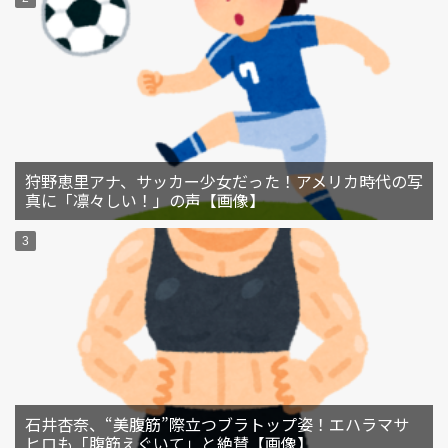
狩野恵里アナ、サッカー少女だった！アメリカ時代の写
真に「凛々しい！」の声【画像】
石井杏奈、“美腹筋”際立つブラトップ姿！エハラマサ
ヒロも「腹筋えぐいて」と絶賛【画像】