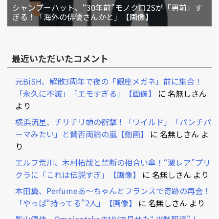
シャンプーハット、“30年前”モノクロ2Sが「男前」す
ぎる！「海外の俳優さんかと」【画像】
最近いただいたコメント
元BiSH、解散3周年で夜の「銀座メガネ」前に集合！
「永久に不滅」「エモすぎる」【画像】
に
名無しさん
より
横浜流星、チリチリ頭の衝撃！「ワイルド」「パンチパ
ーマみたい」と賛否両論の嵐【動画】
に
名無しさん
よ
り
エルフ荒川、木村拓哉と禁断の相合い傘！“激レア”プリ
クラに「これは伝説すぎ」【画像】
に
名無しさん
より
本田翼、Perfumeあ～ちゃんとフランスで奇跡の再会！
「やっぱ“持ってる”2人」【画像】
に
名無しさん
より
影山優佳、OmoinotakeのMVで見せた“JK制服姿”！