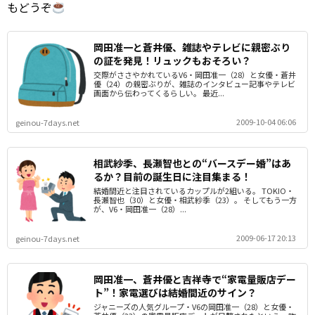
もどうぞ
岡田准一と蒼井優、雑誌やテレビに親密ぶり
の証を発見！リュックもおそろい？
交際がささやかれているV6・岡田准一（28）と女優・蒼井
優（24）の親密ぶりが、雑誌のインタビュー記事やテレビ
画面から伝わってくるらしい。 最近...
2009-10-04 06:06
geinou-7days.net
相武紗季、長瀬智也との“バースデー婚”はあ
るか？目前の誕生日に注目集まる！
結婚間近と注目されているカップルが2組いる。 TOKIO・
長瀬智也（30）と女優・相武紗季（23）。 そしてもう一方
が、V6・岡田准一（28）...
2009-06-17 20:13
geinou-7days.net
岡田准一、蒼井優と吉祥寺で“家電量販店デー
ト”！家電選びは結婚間近のサイン？
ジャニーズの人気グループ・V6の岡田准一（28）と女優・