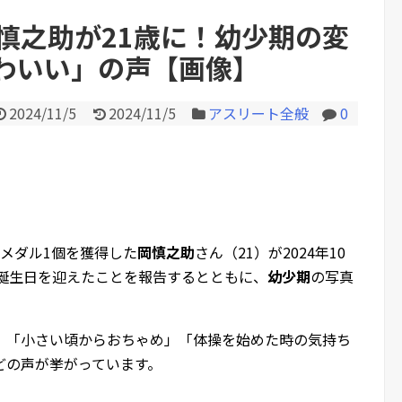
慎之助が21歳に！幼少期の変
わいい」の声【画像】
Powered by livedoor 相互RS
2024/11/5
2024/11/5
アスリート全般
0
メダル1個を獲得した
岡慎之助
さん（21）が2024年10
の誕生日を迎えたことを報告するとともに、
幼少期
の写真
」「小さい頃からおちゃめ」「体操を始めた時の気持ち
どの声が挙がっています。