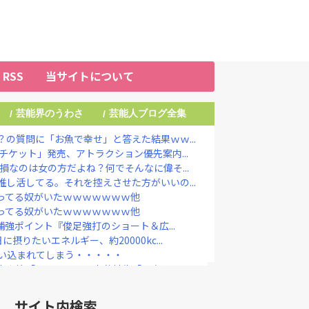
RSS
当サイトについて
芸能界のうわさ
芸能人ブログ全集
/
/
の質問に「お魚で幸せ」と答えた結果ｗｗ...
チケット」発売、アトラクション優先案内...
損なのは女の方だよね？何でそんなに偉そ...
し活してる。それを控えさせた方がいいの...
ゆってる奴がいたｗｗｗｗｗｗｗ他
ゆってる奴がいたｗｗｗｗｗｗｗ他
補強ポイント『俊足強打のショート＆広...
りたいエネルギー、約20000kc...
い込まれてしまう・・・・・
女性「モンスター」斉藤被告「同意と思っ...
ぎりは〝絶対買わない〟理由
｣が始まった…10代後半～20代の...
サイト内検索