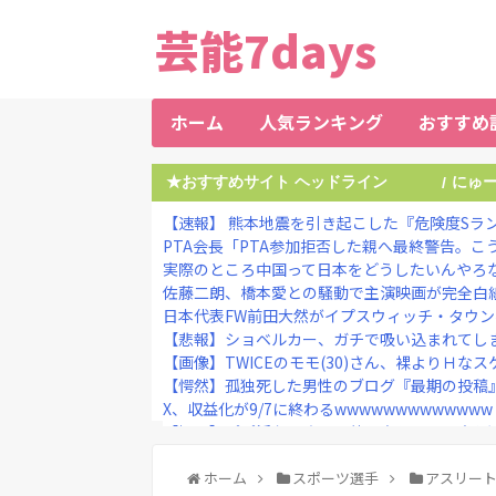
芸能7days
ホーム
人気ランキング
おすすめ
★おすすめサイト ヘッドライン
にゅ
/
【速報】 熊本地震を引き起こした『危険度Sラン
PTA会長「PTA参加拒否した親へ最終警告。こ
実際のところ中国って日本をどうしたいんやろ
佐藤二朗、橋本愛との騒動で主演映画が完全白
日本代表FW前田大然がイプスウィッチ・タウンへ
【悲報】ショベルカー、ガチで吸い込まれてし
【画像】TWICEのモモ(30)さん、裸よりＨなス
【愕然】孤独死した男性のブログ『最期の投稿』
X、収益化が9/7に終わるwwwwwwwwwwwww
【恫喝】パパ活おじさん、待ち合わせに写真と違
【画像】東京のライオンさん、溶ける
【動画】黒人系アイドルさん、リアルディズニープリ
ホーム
スポーツ選手
アスリー