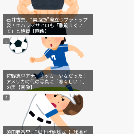
石井杏奈、“美腹筋”際立つブラトップ
姿！エハラマサヒロも「腹筋えぐい
て」と絶賛【画像】
狩野恵里アナ、サッカー少女だった！
アメリカ時代の写真に「凛々しい！」
の声【画像】
須田亜香里、“脚上げ始球式”に球場ど