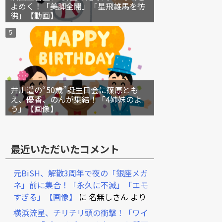
よめく！「美脚全開」「星飛雄馬を彷
彿」【動画】
井川遥の“50歳”誕生日会に篠原とも
え、優香、のんが集結！「4姉妹のよ
う」【画像】
最近いただいたコメント
元BiSH、解散3周年で夜の「銀座メガ
ネ」前に集合！「永久に不滅」「エモ
すぎる」【画像】
に
名無しさん
より
横浜流星、チリチリ頭の衝撃！「ワイ