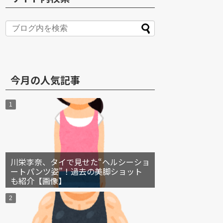
S
今月の人気記事
川栄李奈、タイで見せた“ヘルシーショ
ートパンツ姿”！過去の美脚ショット
も紹介【画像】