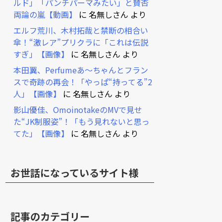
ルド」「パンチパーマみたい」と賛否
両論の嵐【動画】
に
名無しさん
より
エルフ荒川、木村拓哉と禁断の相合い
傘！“激レア”プリクラに「これは伝説
すぎ」【画像】
に
名無しさん
より
本田翼、Perfumeあ～ちゃんとフラン
スで奇跡の再会！「やっぱ“持ってる”2
人」【画像】
に
名無しさん
より
影山優佳、OmoinotakeのMVで見せ
た“JK制服姿”！「もう見れないと思っ
てた」【画像】
に
名無しさん
より
お世話になっているサイト様
記事のカテゴリー