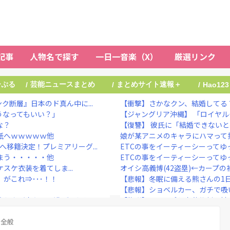
記事
人物名で探す
一日一音楽（X）
厳選リンク
ーぷる
芸能ニュースまとめ
まとめサイト速報＋
/
/
/
Hao123
ク断層』日本のド真ん中に...
【衝撃】さかなクン、結婚してる？
うなってもいい？」
【ジャングリア沖縄】 「ロイヤル
な？
【復讐】 彼氏に「結婚できないと
紙へｗｗｗｗｗ他
娘が某アニメのキャラにハマって推
移籍決定！プレミアリーグ...
ETCの事をイーティーシーって
まう・・・・・他
ETCの事をイーティーシーって
ケスケ衣装を着てしま...
オイシ高義博(42盗塁)←カープの
がこれ⇒･･･！！
【悲報】冬眠に備える熊さんの1日に摂
【悲報】ショベルカー、ガチで吸
う女が来たので逃げようとす...
【物議】ジャンポケ斉藤裁判、被害
ヒコロヒー コンビニで割引おに
ンセスと話題に 【Pi...
ト全般
“テレビ大好き”高齢者の｢テレビ離れ