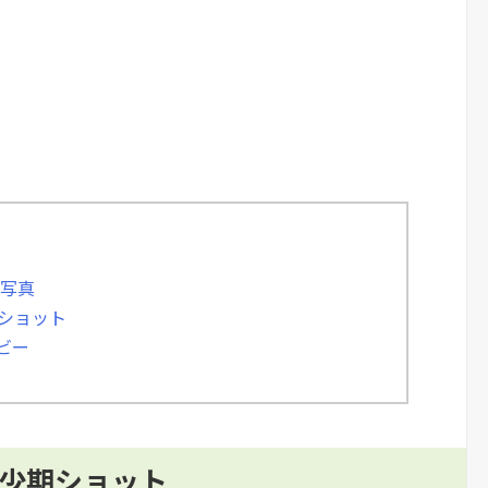
い写真
期ショット
ビー
幼少期ショット