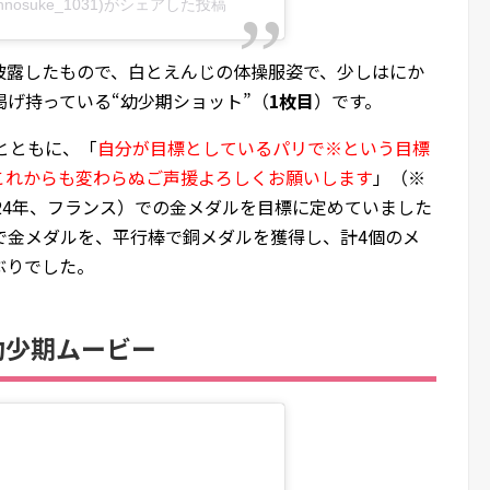
hinnosuke_1031)がシェアした投稿
ムで披露したもので、白とえんじの体操服姿で、少しはにか
げ持っている“幼少期ショット”（
1枚目
）です。
とともに、「
自分が目標としているパリで※という目標
これからも変わらぬご声援よろしくお願いします
」（※
24年、フランス）での金メダルを目標に定めていました
で金メダルを、平行棒で銅メダルを獲得し、計4個のメ
ぶりでした。
幼少期ムービー