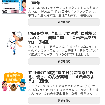
【画像】
ミス日本2024ファイナリストでタレントの安井南さ
ん（22）が2026年7月14日付のインスタグラムで、
取得した運転免許証（普通自動車第一種運転免...
続きを読む
須田亜香里、“脚上げ始球式”に球場ど
よめく！「美脚全開」「星飛雄馬を彷
彿」【動画】
タレント・須田亜香里さん（34）が2026年7月13日
付のインスタグラムで、プロ野球「中日ドラゴンズ
×広島東洋カープ」戦（2026年7月11日、バ...
続きを読む
井川遥の“50歳”誕生日会に篠原とも
え、優香、のんが集結！「4姉妹のよ
う」【画像】
デザイナーでタレントの篠原ともえさん（47）が
2026年7月7日付のインスタグラムで、女優・井川遥
さん（50）の50歳の誕生日を、女優・優香さん（...
続きを読む