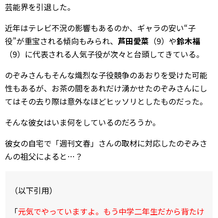
芸能界を引退した。
近年はテレビ不況の影響もあるのか、ギャラの安い“子
役”が重宝される傾向もみられ、
芦田愛菜
（9）や
鈴木福
（9）に代表される人気子役が次々と台頭してきている。
のぞみさんもそんな熾烈な子役競争のあおりを受けた可能
性もあるが、お茶の間をあれだけ湧かせたのぞみさんにし
てはその去り際は意外なほどヒッソリとしたものだった。
そんな彼女はいま何をしているのだろうか。
彼女の自宅で「週刊文春」さんの取材に対応したのぞみさ
んの祖父によると…？
（以下引用）
「
元気でやっていますよ。もう中学二年生だから背たけ