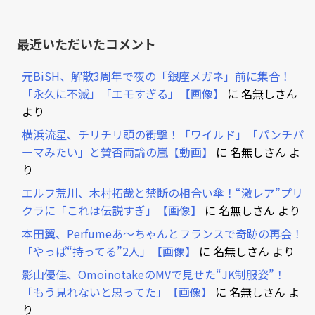
最近いただいたコメント
元BiSH、解散3周年で夜の「銀座メガネ」前に集合！
「永久に不滅」「エモすぎる」【画像】
に
名無しさん
より
横浜流星、チリチリ頭の衝撃！「ワイルド」「パンチパ
ーマみたい」と賛否両論の嵐【動画】
に
名無しさん
よ
り
エルフ荒川、木村拓哉と禁断の相合い傘！“激レア”プリ
クラに「これは伝説すぎ」【画像】
に
名無しさん
より
本田翼、Perfumeあ～ちゃんとフランスで奇跡の再会！
「やっぱ“持ってる”2人」【画像】
に
名無しさん
より
影山優佳、OmoinotakeのMVで見せた“JK制服姿”！
「もう見れないと思ってた」【画像】
に
名無しさん
よ
り