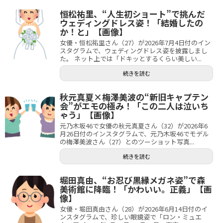
恒松祐里、“人生初ショート”で挑んだ
ウェディングドレス姿！「結婚したの
か！と」【画像】
女優・恒松祐里さん（27）が2026年7月4日付のイン
スタグラムで、ウェディングドレス姿を披露しまし
た。 ネット上では「ドキッとするくらい美しい...
続きを読む
秋元真夏×梅澤美波の“新旧キャプテン
会”がエモの極み！「この二人は泣いち
ゃう」【画像】
元乃木坂46で女優の秋元真夏さん（32）が2026年6
月26日付のインスタグラムで、元乃木坂46でモデル
の梅澤美波さん（27）とのツーショット写真...
続きを読む
堀田真由、“お忍び黒縁メガネ姿”で森
美術館に降臨！「かわいい。正義」【画
像】
女優・堀田真由さん（28）が2026年6月14日付のイ
ンスタグラムで、珍しい眼鏡姿で「ロン・ミュエ