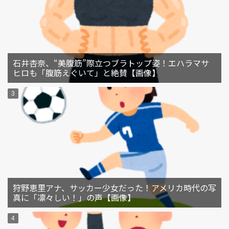
石井杏奈、“美腹筋”際立つブラトップ姿！エハラマサ
ヒロも「腹筋えぐいて」と絶賛【画像】
狩野恵里アナ、サッカー少女だった！アメリカ時代の写
真に「凛々しい！」の声【画像】