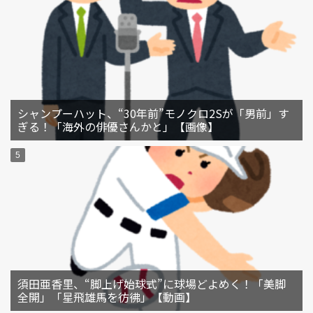
シャンプーハット、“30年前”モノクロ2Sが「男前」す
ぎる！「海外の俳優さんかと」【画像】
須田亜香里、“脚上げ始球式”に球場どよめく！「美脚
全開」「星飛雄馬を彷彿」【動画】