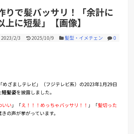
た」親「いくらなの？」娘...
作りで髪バッサリ！「余計に
以上に短髪」【画像】
Powered by livedoor 相互RS
2023/2/3
2025/10/9
髪型・イメチェン
0
「めざましテレビ」（フジテレビ系）の2023年1月29日
た
短髪姿
を披露しました。
わいい
」「
え！！！めっちゃバッサリ！！
」「
髪切った
驚きの声が挙がっています。