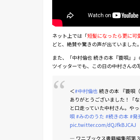
ネット上では「
短髪になったら更に可
どと、絶賛や驚きの声が出ていました
また、「中村倫也 続きの本『蓑唄』」の
ツイッターでも、この日の中村さんの
＜
#中村倫也
続きの本 『蓑唄
ありがとうございました！「な
と口走っていた中村さん。やっ
唄
#みののうた
#続きの本
#発
pic.twitter.com/dQJfkBJCAJ
— ワニブックス書籍編集部第３ (@