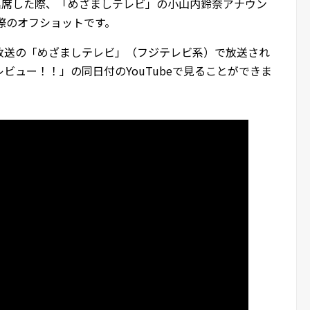
出席した際、「めざましテレビ」の小山内鈴奈アナウン
際のオフショットです。
0日放送の「めざましテレビ」（フジテレビ系）で放送され
ビュー！！」の同日付のYouTubeで見ることができま