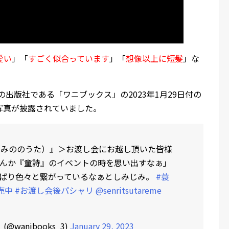
愛い
」「
すごく似合っています
」「
想像以上に短髪
」な
。
出版社である「ワニブックス」の2023年1月29日付の
写真が披露されていました。
（みののうた）』＞お渡し会にお越し頂いた皆様
んか『童詩』のイベントの時を思い出すなぁ」
ぱり色々と繋がっているなぁとしみじみ。
#蓑
売中
#お渡し会後パシャリ
@senritsutareme
wanibooks_3)
January 29, 2023