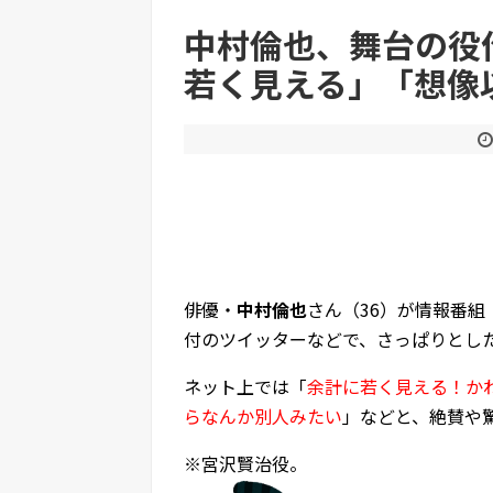
【悲報】娘「吹奏楽部の顧問に楽器買えって言われ
中村倫也、舞台の役
若く見える」「想像
Powered by livedoor 相互RSS
俳優・
中村倫也
さん（36）が情報番組
付のツイッターなどで、さっぱりとし
ネット上では「
余計に若く見える！か
らなんか別人みたい
」などと、絶賛や
※宮沢賢治役。