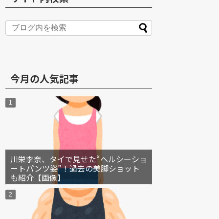
S
今月の人気記事
川栄李奈、タイで見せた“ヘルシーショ
ートパンツ姿”！過去の美脚ショット
も紹介【画像】