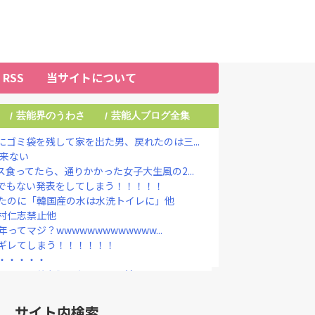
RSS
当サイトについて
芸能界のうわさ
芸能人ブログ全集
/
/
ゴミ袋を残して家を出た男、戻れたのは三...
だ来ない
食ってたら、通りかかった女子大生風の2...
でもない発表をしてしまう！！！！！
たのに「韓国産の水は水洗トイレに」他
村仁志禁止他
てマジ？wwwwwwwwwwwww...
ギレてしまう！！！！！！
・・・・・
しいから値段調べたろ ← 結果・・・
定なら降板ドミノ 被害者があえて〝最強...
国憲法の3大原則を絶対に変えさせてはな...
サイト内検索