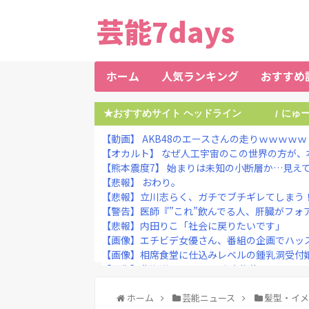
芸能7days
ホーム
人気ランキング
おすすめ
★おすすめサイト ヘッドライン
にゅ
/
【動画】 AKB48のエースさんの走りｗｗｗｗｗ
【オカルト】 なぜ人工宇宙のこの世界の方が、本
【熊本震度7】 始まりは未知の小断層か…見え
【悲報】 おわり。
【悲報】立川志らく、ガチでブチギレてしまう
【警告】医師『”これ”飲んでる人、肝臓がフォアグラ
【悲報】内田りこ「社会に戻りたいです」
【画像】エチビデ女優さん、番組の企画でハッス
【画像】相席食堂に仕込みレベルの鍾乳洞受付
【画像】北海道の1500万の中古物件、レベチｗｗ
アイナが乗っていた「高機動試作型ザク」ってよく
【悲報】日本の歴史、ついに『崩壊』してしま
ホーム
芸能ニュース
髪型・イ