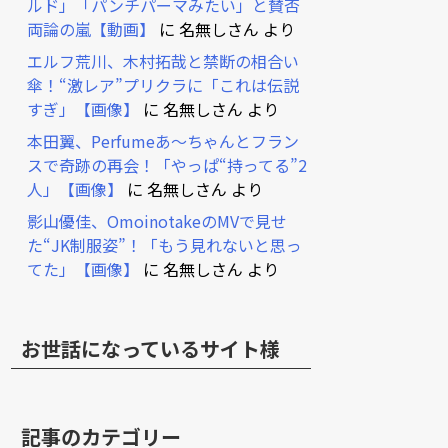
ルド」「パンチパーマみたい」と賛否
両論の嵐【動画】
に
名無しさん
より
エルフ荒川、木村拓哉と禁断の相合い
傘！“激レア”プリクラに「これは伝説
すぎ」【画像】
に
名無しさん
より
本田翼、Perfumeあ～ちゃんとフラン
スで奇跡の再会！「やっぱ“持ってる”2
人」【画像】
に
名無しさん
より
影山優佳、OmoinotakeのMVで見せ
た“JK制服姿”！「もう見れないと思っ
てた」【画像】
に
名無しさん
より
お世話になっているサイト様
記事のカテゴリー