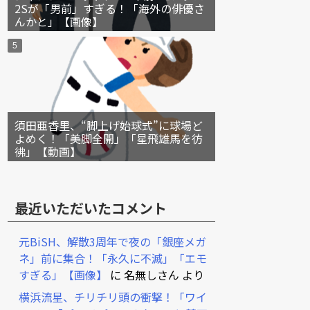
2Sが「男前」すぎる！「海外の俳優さ
んかと」【画像】
須田亜香里、“脚上げ始球式”に球場ど
よめく！「美脚全開」「星飛雄馬を彷
彿」【動画】
最近いただいたコメント
元BiSH、解散3周年で夜の「銀座メガ
ネ」前に集合！「永久に不滅」「エモ
すぎる」【画像】
に
名無しさん
より
横浜流星、チリチリ頭の衝撃！「ワイ