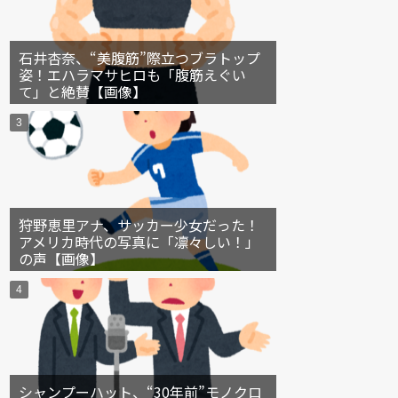
石井杏奈、“美腹筋”際立つブラトップ
姿！エハラマサヒロも「腹筋えぐい
て」と絶賛【画像】
狩野恵里アナ、サッカー少女だった！
アメリカ時代の写真に「凛々しい！」
の声【画像】
シャンプーハット、“30年前”モノクロ