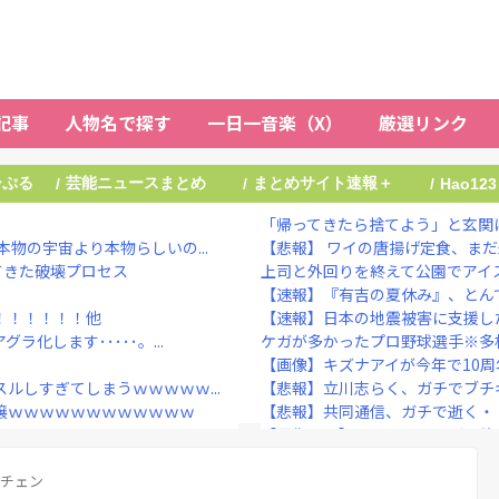
記事
人物名で探す
一日一音楽（X）
厳選リンク
ーぷる
芸能ニュースまとめ
まとめサイト速報＋
/
/
/
Hao123
「帰ってきたら捨てよう」と玄関に
物の宇宙より本物らしいの...
【悲報】 ワイの唐揚げ定食、ま
てきた破壊プロセス
上司と外回りを終えて公園でアイス
【速報】『有吉の夏休み』、とん
！！！！！！他
【速報】日本の地震被害に支援し
化します･････。...
ケガが多かったプロ野球選手※多
【画像】キズナアイが今年で10周年っ
ルしすぎてしまうｗｗｗｗｗ...
【悲報】立川志らく、ガチでブチ
嬢ｗｗｗｗｗｗｗｗｗｗｗｗ
【悲報】共同通信、ガチで逝く・
ｗｗｗｗｗｗｗｗｗｗｗ...
【画像あり】ランドクルーザー欲
考えると時系列がおかしい...
NHKでも性加害！番組出演者Ｘ特
う・・・・・他
メチェン
大物ミュージシャンが投稿 「日本