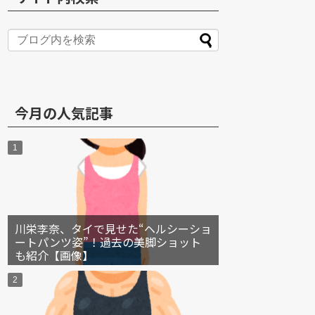
S
今月の人気記事
川栄李奈、タイで見せた“ヘルシーショ
ートパンツ姿”！過去の美脚ショット
も紹介【画像】