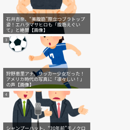
石井杏奈、“美腹筋”際立つブラトップ
姿！エハラマサヒロも「腹筋えぐい
て」と絶賛【画像】
狩野恵里アナ、サッカー少女だった！
アメリカ時代の写真に「凛々しい！」
の声【画像】
シャンプーハット、“30年前”モノクロ