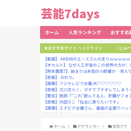
芸能7days
ホーム
人気ランキング
おすすめ
★おすすめサイト ヘッドライン
にゅ
/
【動画】 AKB48のエースさんの走りｗｗｗｗｗ
【オカルト】 なぜ人工宇宙のこの世界の方が、本
【熊本震度7】 始まりは未知の小断層か…見え
【悲報】 おわり。
【画像】フジテレビで水着JK♡♡♡♡♡♡
【悲報】立川志らく、ガチでブチギレてしまう
【警告】医師『”これ”飲んでる人、肝臓がフォアグラ
【悲報】内田りこ「社会に戻りたいです」
【画像】エチビデ女優さん、番組の企画でハッス
【画像】北海道の1500万の中古物件、レベチｗｗ
アイナが乗っていた「高機動試作型ザク」ってよく
【悲報】日本の歴史、ついに『崩壊』してしま
ホーム
アナウンサー
女性アナ