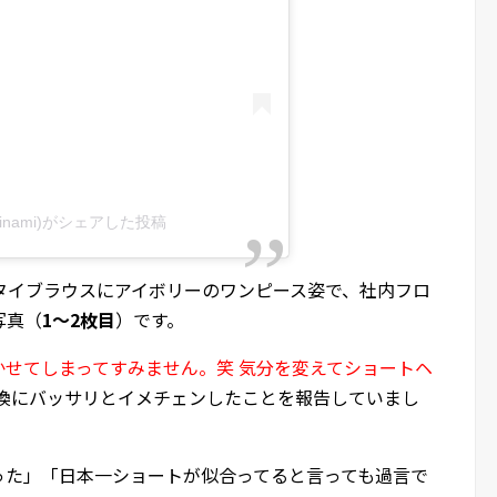
minami)がシェアした投稿
タイブラウスにアイボリーのワンピース姿で、社内フロ
写真（
1～2枚目
）です。
かせてしまってすみません。笑 気分を変えてショートヘ
換にバッサリとイメチェンしたことを報告していまし
った」「日本一ショートが似合ってると言っても過言で