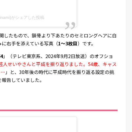
minami)がシェアした投稿
で公開したもので、鎖骨より下あたりのセミロングヘアに白
みに右手を添えている写真（
1～3枚目
）です。
4
」（テレビ東京系、2024年9月2日放送）のオフショ
所芸人せいやさんと平成を振り返りました。54歳、キャス
ル…
」と、30年後の時代に平成時代を振り返る設定の挑
を報告していました。