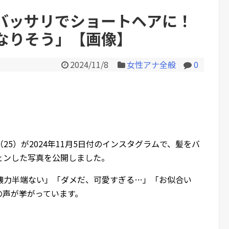
た」親「いくらなの？」娘...
バッサリでショートヘアに！
なりそう」【画像】
Powered by livedoor 相互RS
2024/11/8
女性アナ全般
0
25）が2024年11月5日付のインスタグラムで、髪をバ
ェンした写真を公開しました。
壊力半端ない」「ダメだ、可愛すぎる…」「お似合い
の声が挙がっています。