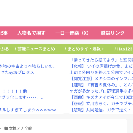
記事
人物名で探す
一日一音楽（X）
厳選リンク
ーぷる
芸能ニュースまとめ
まとめサイト速報＋
/
/
/
Hao123
「帰ってきたら捨てよう」と玄関に
物の宇宙より本物らしいの...
【悲報】 ワイの唐揚げ定食、ま
てきた破壊プロセス
上司と外回りを終えて公園でアイス
【閲覧注意】メキシコのインフルエ
【速報】『有吉の夏休み』、とん
！！！！！！他
ケガが多かったプロ野球選手※多
化します･････。...
【画像】キズナアイが今年で10周年っ
【悲報】立川志らく、ガチでブチ
ルしすぎてしまうｗｗｗｗｗ...
【悲報】共同通信、ガチで逝く・
ｗｗｗｗｗｗｗｗｗｗｗ...
【画像あり】ランドクルーザー欲
考えると時系列がおかしい...
NHKでも性加害！番組出演者Ｘ特
う・・・・・他
女性アナ全般
大物ミュージシャンが投稿 「日本