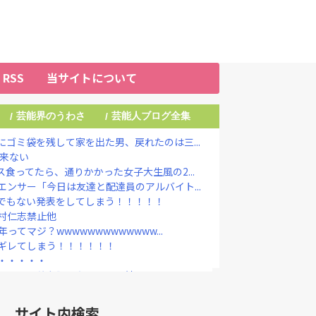
RSS
当サイトについて
芸能界のうわさ
芸能人ブログ全集
/
/
ゴミ袋を残して家を出た男、戻れたのは三...
だ来ない
食ってたら、通りかかった女子大生風の2...
ンサー「今日は友達と配達員のアルバイト...
でもない発表をしてしまう！！！！！
村仁志禁止他
てマジ？wwwwwwwwwwwww...
ギレてしまう！！！！！！
・・・・・
しいから値段調べたろ ← 結果・・・
定なら降板ドミノ 被害者があえて〝最強...
国憲法の3大原則を絶対に変えさせてはな...
サイト内検索