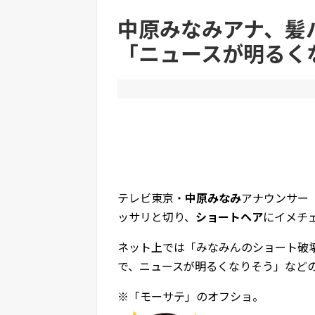
【悲報】娘「吹奏楽部の顧問に楽器買えって言われ
中原みなみアナ、髪
「ニュースが明るく
Powered by livedoor 相互RSS
テレビ東京・
中原みなみ
アナウンサー（
ッサリと切り、
ショートヘア
にイメチ
ネット上では「みなみんのショート破
で、ニュースが明るくなりそう」など
※「モーサテ」のオフショ。