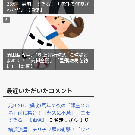
2Sが「男前」すぎる！「海外の俳優さ
んかと」【画像】
須田亜香里、“脚上げ始球式”に球場ど
よめく！「美脚全開」「星飛雄馬を彷
彿」【動画】
最近いただいたコメント
元BiSH、解散3周年で夜の「銀座メガ
ネ」前に集合！「永久に不滅」「エモ
すぎる」【画像】
に
名無しさん
より
横浜流星、チリチリ頭の衝撃！「ワイ