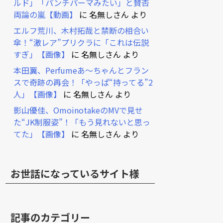
ルド」「パンチパーマみたい」と賛否
両論の嵐【動画】
に
名無しさん
より
エルフ荒川、木村拓哉と禁断の相合い
傘！“激レア”プリクラに「これは伝説
すぎ」【画像】
に
名無しさん
より
本田翼、Perfumeあ～ちゃんとフラン
スで奇跡の再会！「やっぱ“持ってる”2
人」【画像】
に
名無しさん
より
影山優佳、OmoinotakeのMVで見せ
た“JK制服姿”！「もう見れないと思っ
てた」【画像】
に
名無しさん
より
お世話になっているサイト様
記事のカテゴリー