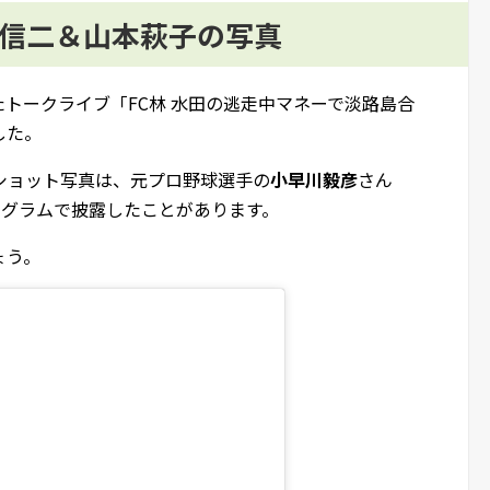
田信二＆山本萩子の写真
れたトークライブ「FC林 水田の逃走中マネーで淡路島合
した。
ショット写真は、元プロ野球選手の
小早川毅彦
さん
ンスタグラムで披露したことがあります。
ょう。