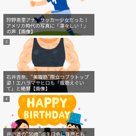
狩野恵里アナ、サッカー少女だった！
アメリカ時代の写真に「凛々しい！」
の声【画像】
石井杏奈、“美腹筋”際立つブラトップ
姿！エハラマサヒロも「腹筋えぐい
て」と絶賛【画像】
井川遥の“50歳”誕生日会に篠原とも