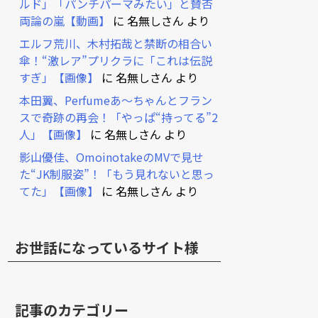
ルド」「パンチパーマみたい」と賛否
両論の嵐【動画】
に
名無しさん
より
エルフ荒川、木村拓哉と禁断の相合い
傘！“激レア”プリクラに「これは伝説
すぎ」【画像】
に
名無しさん
より
本田翼、Perfumeあ～ちゃんとフラン
スで奇跡の再会！「やっぱ“持ってる”2
人」【画像】
に
名無しさん
より
影山優佳、OmoinotakeのMVで見せ
た“JK制服姿”！「もう見れないと思っ
てた」【画像】
に
名無しさん
より
お世話になっているサイト様
記事のカテゴリー