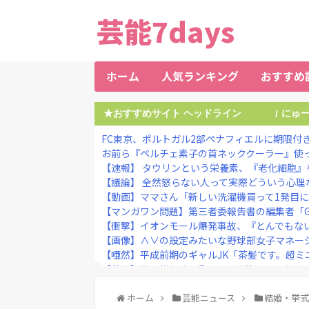
芸能7days
ホーム
人気ランキング
おすすめ
★おすすめサイト ヘッドライン
にゅ
/
FC東京、ポルトガル2部ペナフィエルに期限付き移
お前ら『ペルチェ素子の首ネッククーラー』使
【速報】 タウリンという栄養素、『老化細胞』
【議論】 全然怒らない人って実際どういう心理
【動画】ママさん「新しい洗濯機買って1発目
【マンガワン問題】第三者委報告書の編集者「G氏」は
【衝撃】イオンモール爆発事故、『とんでもない
【画像】∧∨の設定みたいな野球部女子マネージャ
【唖然】平成前期のギャルJK「茶髪です。超ミニ
【動画】佳子様(31)、我々弱い男性をガチ恋させにく
メンタリストDaiGo「SNS最大のデメリットは口
『ジャンポケ斉藤、懲役7年の求刑』?これの率
ホーム
芸能ニュース
結婚・挙