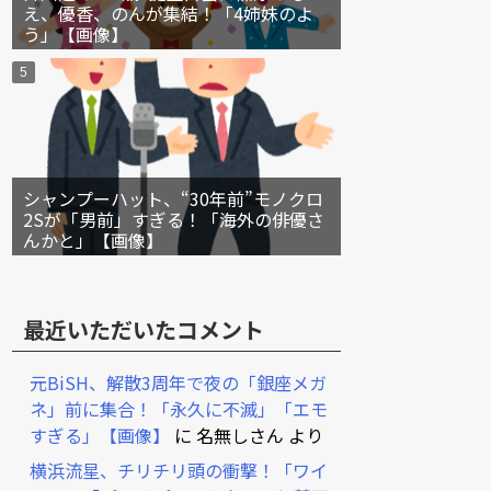
え、優香、のんが集結！「4姉妹のよ
う」【画像】
シャンプーハット、“30年前”モノクロ
2Sが「男前」すぎる！「海外の俳優さ
んかと」【画像】
最近いただいたコメント
元BiSH、解散3周年で夜の「銀座メガ
ネ」前に集合！「永久に不滅」「エモ
すぎる」【画像】
に
名無しさん
より
横浜流星、チリチリ頭の衝撃！「ワイ