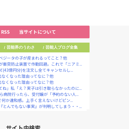
RSS
当サイトについて
芸能界のうわさ
芸能人ブログ全集
/
/
ベジータの子が産まれるってこと？他
衝突防止装置で作動回避。これで「ニアミ...
43億円分)を注文し全てキャンセルし...
出なくなった理由ってなに？他
出なくなった理由ってなに？他
ね」私「え？実子は引き取らなかったのに...
ら病院行ったら、受付嬢が「予約のない人...
ぐ何か違和感。上手く言えないけどピン...
とんでもない事実』が判明してしまう・・...
ｗｗｗｗｗｗｗｗｗ
生活を始めると報告「自分の中で“今しか...
り婚、かつてはキングカズ＆ゴン中山も…...
サイト内検索