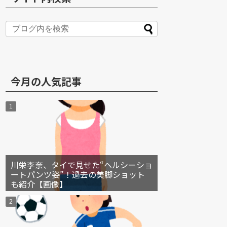
S
今月の人気記事
川栄李奈、タイで見せた“ヘルシーショ
ートパンツ姿”！過去の美脚ショット
も紹介【画像】