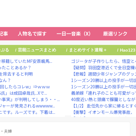
記事
人物名で探す
一日一音楽（X）
厳選リンク
ーぷる
芸能ニュースまとめ
まとめサイト速報＋
/
/
/
Hao123
籍していたMF安斎颯馬...
ゴジータが子作りしたら、悟空と
ったことあるか？
【疑問】羽田空港近くで全日空機が
を除去すると判明
【悲報】週間少年ジャンプのグッズ(
なん？
1シーズン20勝以上の投手が一切
に回したらコレw」⇒ｗｗｗ
1シーズン20勝以上の投手が一切
成田卓哉氏...Xで...
義弟嫁「連れ子のことも可愛がって
事実』が判明してしまう・・...
40度近い熱と頭痛で朦朧としなが
ーが発見されるwwwww...
【1/2】 赴任先から家に帰るとす
です。ルーズです。下着は...
【衝撃】イオンモール爆発事故、『
るwwwwwww ...
【衝撃】NHK、ようやく気づく
を開く価値がない奴が...
】菊地亜美、マレーシアとの2拠点
直な感想他
式・夫婦
川口春奈と日本代表・板倉滉が授か