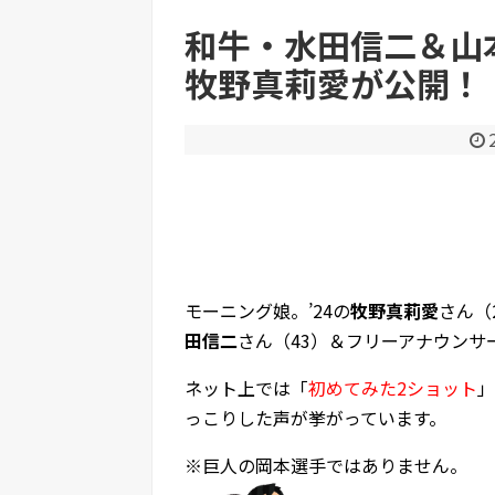
和牛・水田信二＆山
牧野真莉愛が公開！
Powered by livedoor 相互RSS
モーニング娘。’24の
牧野真莉愛
さん（
田信二
さん（43）＆フリーアナウンサ
ネット上では「
初めてみた2ショット
」
っこりした声が挙がっています。
※巨人の岡本選手ではありません。