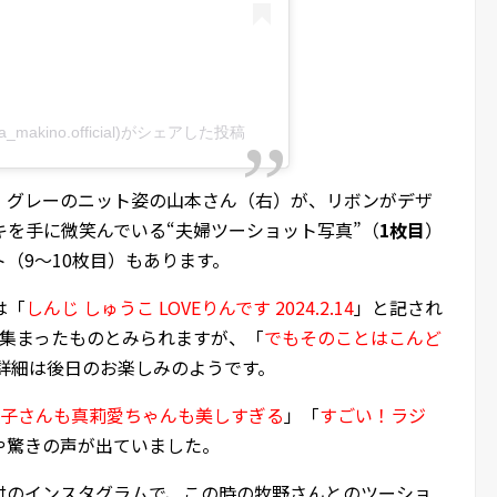
akino.official)がシェアした投稿
、グレーのニット姿の山本さん（右）が、リボンがデザ
を手に微笑んでいる“夫婦ツーショット写真”（
1枚目
）
（9～10枚目）もあります。
は「
しんじ しゅうこ LOVEりんです 2024.2.14
」と記され
で集まったものとみられますが、「
でもそのことはこんど
詳細は後日のお楽しみのようです。
子さんも真莉愛ちゃんも美しすぎる
」「
すごい！ラジ
や驚きの声が出ていました。
7日付のインスタグラムで、この時の牧野さんとのツーショ