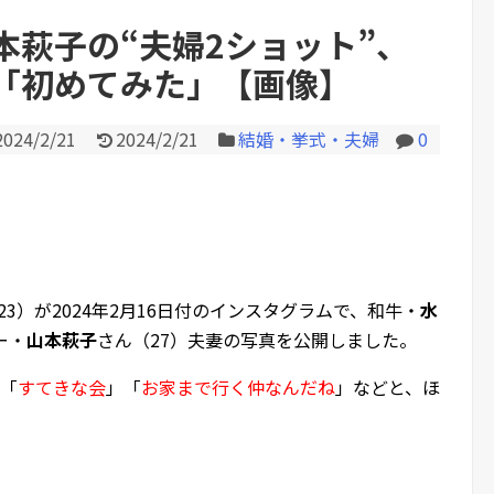
本萩子の“夫婦2ショット”、
「初めてみた」【画像】
Powered by livedoor 相互RS
2024/2/21
2024/2/21
結婚・挙式・夫婦
0
23）が2024年2月16日付のインスタグラムで、和牛・
水
ー・
山本萩子
さん（27）夫妻の写真を公開しました。
「
すてきな会
」「
お家まで行く仲なんだね
」などと、ほ