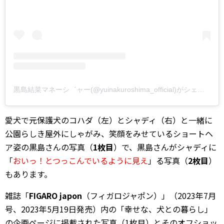
黒島結菜マネーシ゛ャー(@yuinakuroshima_official)がシェアした投稿
愛犬で元保護犬のコハダ（左）とシャディ（右）と一緒に
公園らしき屋外にしゃがみ、笑顔をみせているショートヘ
ア姿の黒島さんの写真（
1枚目
）で、黒島さんがシャディに
「
おいっ！とつっこんでいるように見え
」る写真（
2枚目
）
もあります。
雑誌「
FIGARO japon
（フィガロジャポン）」（2023年7月
号、2023年5月19日発売）内の「幸せな、犬との暮らし」
の企画ページに掲載された写真（1枚目）とそのオフショッ