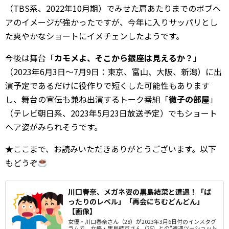
（TBS系、2022年10月期）でみせた肩あたりまでのボブヘ
アのイメージが強かったですが、今年に入りサッパリとし
た爽やかなショートにイメチェンしたようです。
今後は舞台「
カモメよ、そこから銀座は見えるか？
」
（2023年6月3日～7月9日：東京、富山、大阪、新潟）に出
演予定であるだけに役作りで短くした可能性もあります
し、舞台の宣伝も兼ね出演するトーク番組「
徹子の部屋
」
（テレビ朝日系、2023年5月23日放送予定）でもショート
ヘア姿がみられそうです。
★ここまで、お読みいただきありがとうございます。以下
もどうぞ
川口春奈、メガネ姿の黒島結菜と遭遇！「ば
ったりのレベル」「再会にちむどんどん」
【画像】
女優・川口春奈さん（28）が2023年3月6日付のインスタグ
ラムで、女優・黒島結菜さん（25）との“遭遇ツーショット