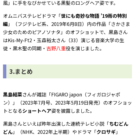
風」に手をなびかせている黒髪のロングヘア姿です。
オムニバステレビドラマ「
世にも奇妙な物語 ’19雨の特別
編
」（フジテレビ系、2019年6月8日）内の作品「さかさま
少女のためのピアノソナタ」のオフショットで、黒島さん
はKis-My-Ft2・玉森裕太さん（33）演じる音楽大学の生
徒・黒木聖の同期・
吉野八重
役を演じました。
3.まとめ
黒島結菜
さんが雑誌「FIGARO japon（フィガロジャポ
ン）」（2023年7月号、2023年5月19日発売）のオフショッ
トとなる
ショートヘア
姿を披露しました。
黒島さんといえば昨年出演した連続テレビ小説「
ちむどん
どん
」（NHK、2022年上半期）やドラマ「
クロサギ
」