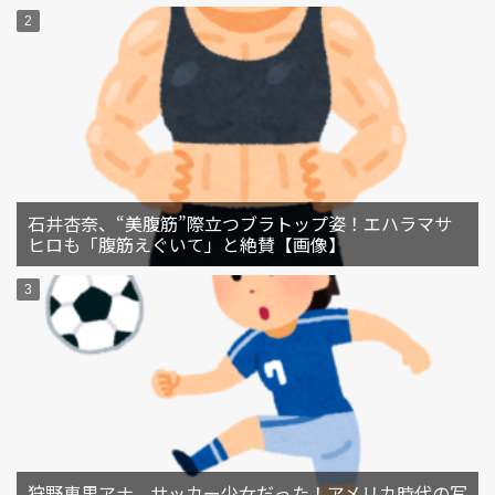
石井杏奈、“美腹筋”際立つブラトップ姿！エハラマサ
ヒロも「腹筋えぐいて」と絶賛【画像】
狩野恵里アナ、サッカー少女だった！アメリカ時代の写