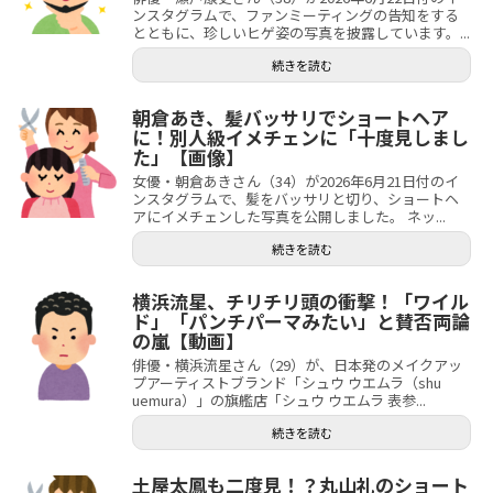
ンスタグラムで、ファンミーティングの告知をする
とともに、珍しいヒゲ姿の写真を披露しています。...
続きを読む
朝倉あき、髪バッサリでショートヘア
に！別人級イメチェンに「十度見しまし
た」【画像】
女優・朝倉あきさん（34）が2026年6月21日付のイ
ンスタグラムで、髪をバッサリと切り、ショートヘ
アにイメチェンした写真を公開しました。 ネッ...
続きを読む
横浜流星、チリチリ頭の衝撃！「ワイル
ド」「パンチパーマみたい」と賛否両論
の嵐【動画】
俳優・横浜流星さん（29）が、日本発のメイクアッ
プアーティストブランド「シュウ ウエムラ（shu
uemura）」の旗艦店「シュウ ウエムラ 表参...
続きを読む
土屋太鳳も二度見！？丸山礼のショート