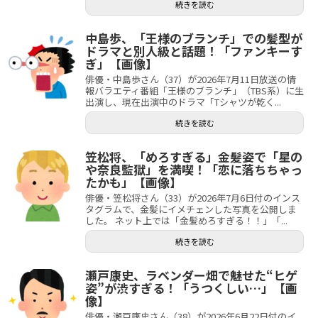
続きを読む
中島歩、「王様のブランチ」での髪型が
ドラマと別人級と話題！「ファンキーす
ぎ」【画像】
俳優・中島歩さん（37）が2026年7月11日放送の情
報バラエティ番組「王様のブランチ」（TBS系）に生
出演し、現在出演中のドラマ「Tシャツが乾く...
続きを読む
笠松将、「めろすぎる」金髪姿で「星の
や奈良監獄」を満喫！「恋に落ちちゃっ
たかも」【画像】
俳優・笠松将さん（33）が2026年7月6日付のインス
タグラムで、金髪にイメチェンした写真を公開しま
した。 ネット上では「金髪めろすぎる！！」「...
続きを読む
瀬戸康史、ラベンダー畑で魅せた“ヒゲ
姿”が渋すぎる！「うつくしい…」【画
像】
俳優・瀬戸康史さん（38）が2026年6月22日付のイ