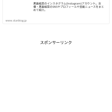
黒島結菜のインスタグラム(Instagram)アカウント。女
優・黒島結菜のSNSやプロフィールや芸能ニュースをまと
めて紹介。
www.starblog.jp
スポンサーリンク