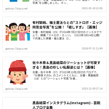
写真”を公開しました。 ネッ...
2023-03-10 12:00
geinou-7days.net
有村架純、福士蒼汰らとの“ストロボ・エッジ
同窓会写真”を公開！「嬉しすぎ」【画像】
女優・有村架純（25）が2018年7月27日付のインスタグラ
ムで、映画「ストロボ・エッジ」（2015年3月14日公開）
で共演した俳優・福士蒼汰（2...
2018-07-31 11:49
geinou-7days.net
佐々木希＆黒島結菜のツーショットが可愛す
ぎる！黒島の珍しい私服姿とは？【画像】
女優・佐々木希（27）が2015年12月2日付のブログで、
「お客様 その9」のコメントとともに、女優・黒島結菜
（18）との“ツーショット写真”を披...
2015-12-09 17:14
geinou-7days.net
黒島結菜インスタグラム(Instagram) - 芸能
人ブログ全集