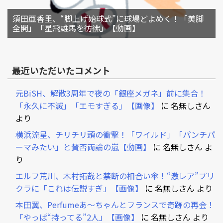
須田亜香里、“脚上げ始球式”に球場どよめく！「美脚
全開」「星飛雄馬を彷彿」【動画】
最近いただいたコメント
元BiSH、解散3周年で夜の「銀座メガネ」前に集合！
「永久に不滅」「エモすぎる」【画像】
に
名無しさん
より
横浜流星、チリチリ頭の衝撃！「ワイルド」「パンチパ
ーマみたい」と賛否両論の嵐【動画】
に
名無しさん
よ
り
エルフ荒川、木村拓哉と禁断の相合い傘！“激レア”プリ
クラに「これは伝説すぎ」【画像】
に
名無しさん
より
本田翼、Perfumeあ～ちゃんとフランスで奇跡の再会！
「やっぱ“持ってる”2人」【画像】
に
名無しさん
より