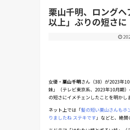
栗山千明、ロングヘア
以上」ぶりの短さに
Powered by livedoor 相互RSS
20
女優・
栗山千明
さん（38）が2023
妹」（テレビ東京系、2023年10月期
の短さにイメチェンしたことを明かし
ネット上では「
髪の短い栗山さんもホ
りましたね ステキです
」などと、絶賛
※ドラマ「けむたい姉とずるい妹」（