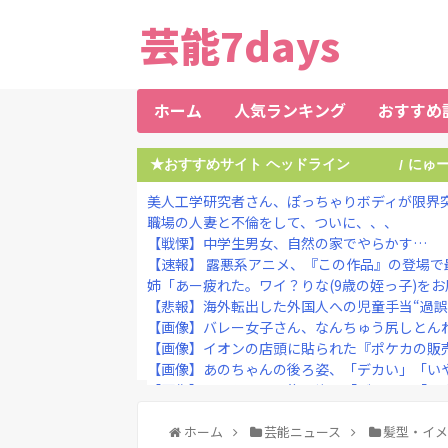
芸能7days
ホーム
人気ランキング
おすすめ
★おすすめサイト ヘッドライン
にゅ
/
美人工学研究者さん、ぽっちゃりボディが限界
職場の人妻と不倫をして、ついに、、、
【戦慄】中学生男女、自然の家でやらかす…
【速報】 露悪系アニメ、『この作品』の登場で
姉「あー疲れた。ワイ？りな(9歳の姪っ子)をお風
【悲報】海外転出した外国人への児童手当“過誤払
【画像】バレー女子さん、なんちゅう尻しとんね
【画像】イオンの店頭に貼られた『ポケカの販売
【画像】あのちゃんの後ろ姿、「デカい」「い
【画像】あのちゃんの後ろ姿、「デカい」「い
【朗報画像】レゴランドにメガネお姉さん現るｗｗｗｗ 
【衝撃】陸上自衛隊の22歳陸士長、空き家で『と
ホーム
芸能ニュース
髪型・イ