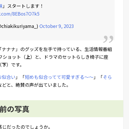
妹
」スタートします！
er.com/8EBos7O7k5
chiakikuriyama_)
October 9, 2023
「ナナナ」のグッズを左手で持っている、生活情報番組
オフショット（
上
）と、ドラマのセットらしき椅子に座
（
下
）です。
お似合い
」「
短めも似合ってて可愛すぎる～～
」「
そら
などと、絶賛の声が出ていました。
ン前の写真
感じだったのでしょうか。