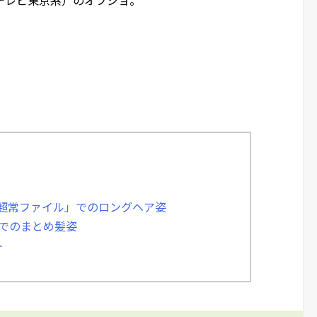
！超常ファイル」でのロングヘア姿
s」でのまとめ髪姿
ト