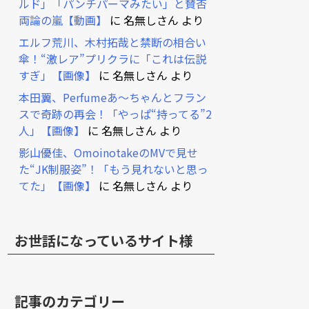
ルド」「パンチパーマみたい」と賛否
両論の嵐【動画】
に
名無しさん
より
エルフ荒川、木村拓哉と禁断の相合い
傘！“激レア”プリクラに「これは伝説
すぎ」【画像】
に
名無しさん
より
本田翼、Perfumeあ～ちゃんとフラン
スで奇跡の再会！「やっぱ“持ってる”2
人」【画像】
に
名無しさん
より
影山優佳、OmoinotakeのMVで見せ
た“JK制服姿”！「もう見れないと思っ
てた」【画像】
に
名無しさん
より
お世話になっているサイト様
記事のカテゴリー