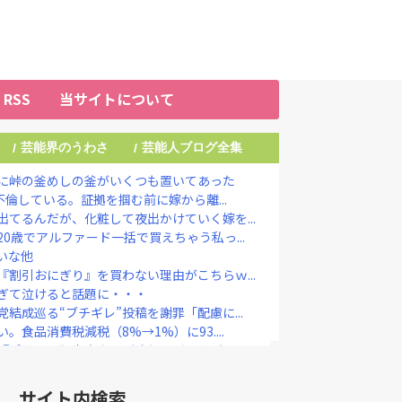
RSS
当サイトについて
芸能界のうわさ
芸能人ブログ全集
/
/
に峠の釜めしの釜がいくつも置いてあった
不倫している。証拠を掴む前に嫁から離...
てるんだが、化粧して夜出かけていく嫁を...
0歳でアルファード一括で買えちゃう私っ...
いな他
割引おにぎり』を買わない理由がこちらｗ...
ぎて泣けると話題に・・・
結成巡る“ブチギレ”投稿を謝罪「配慮に...
食品消費税減税（8%→1%）に93....
ポケカの販売案内』が強気すぎると話題に...
）、『重大発表』キタァアアアアーーー...
今も普通の顔して芸能活動してる」ネット...
サイト内検索