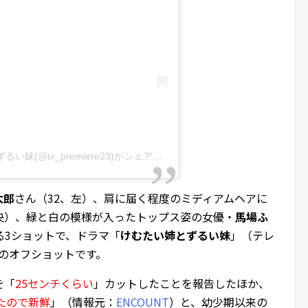
【公式】ドラマプレミア23 けむたい姉とずるい妹(@tx_premiere23)がシェアした投稿
太郎
さん（32、左）、肩に届く程度のミディアムヘアに
央）、緑と白の模様が入ったトップス姿の女優・
馬場ふ
る3ショットで、ドラマ「
けむたい姉とずるい妹
」（テレ
見のオフショットです。
を「
25センチくらい
」カットしたことを報告したほか、
たので新鮮
」（情報元：
ENCOUNT
）と、幼少期以来の