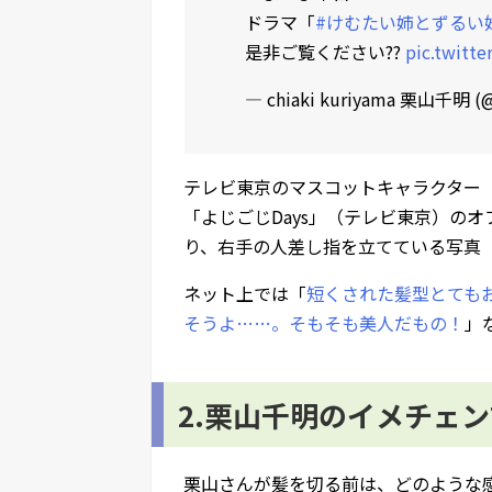
ドラマ「
#けむたい姉とずるい
是非ご覧ください??
pic.twitt
— chiaki kuriyama 栗山千明 (@
テレビ東京のマスコットキャラクター
「よじごじDays」（テレビ東京）の
り、右手の人差し指を立てている写真
ネット上では「
短くされた髪型とても
そうよ……。そもそも美人だもの！
」
2.栗山千明のイメチェ
栗山さんが髪を切る前は、どのような