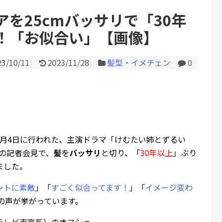
を25cmバッサリで「30年
！「お似合い」【画像】
Powered by livedoor 相互RS
23/10/11
2023/11/28
髪型・イメチェン
0
年10月4日に行われた、主演ドラマ「けむたい姉とずるい
）の記者会見で、
髪
を
バッサリ
と切り、「
30年以上
」ぶり
ました。
ントに素敵
」「
すごく似合ってます！
」「
イメージ変わ
の声が挙がっています。
テレビ東京系）のオフショ。