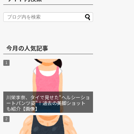
S
今月の人気記事
川栄李奈、タイで見せた“ヘルシーショ
ートパンツ姿”！過去の美脚ショット
も紹介【画像】