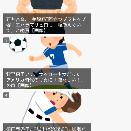
石井杏奈、“美腹筋”際立つブラトップ
姿！エハラマサヒロも「腹筋えぐい
て」と絶賛【画像】
狩野恵里アナ、サッカー少女だった！
アメリカ時代の写真に「凛々しい！」
の声【画像】
須田亜香里、“脚上げ始球式”に球場ど