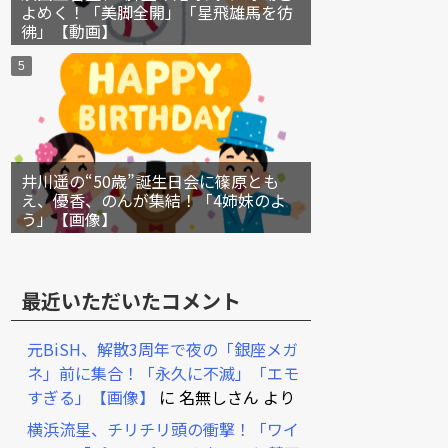
よめく！「美脚全開」「星飛雄馬を彷
彿」【動画】
井川遥の“50歳”誕生日会に篠原とも
え、優香、のんが集結！「4姉妹のよ
う」【画像】
最近いただいたコメント
元BiSH、解散3周年で夜の「銀座メガ
ネ」前に集合！「永久に不滅」「エモ
すぎる」【画像】
に
名無しさん
より
横浜流星、チリチリ頭の衝撃！「ワイ