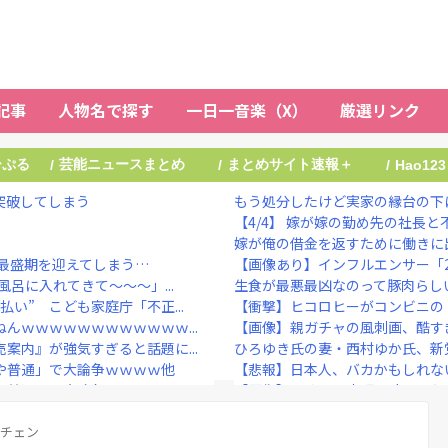
記事
人物名で探す
一日一音楽（X）
厳選リンク
ーぷる
芸能ニュースまとめ
まとめサイト速報＋
/
/
/
Hao123
突破してしまう
もう処分したけど実家の縁台の下
【4/4】 嫁が嫁の勤め先の社長と
嫁が俺の借金を返すために働きに出
最盛期を迎えてしまう…
【画像あり】インフルエンサー「2
呂に入れてきて～～～」...
生食が最悪最凶なのって豚肉らし
い” こども家庭庁「不正...
【衝撃】ヒコロヒーがコンビニの『
んｗｗｗｗｗｗｗｗｗｗｗｗ...
【画像】親ガチャの風刺画、酷す
案内』が強気すぎると話題に...
ひろゆき氏の妻・西村ゆか氏、新党
や普通」で大論争ｗｗｗｗ他
【悲報】日本人、バカかもしれない。
や普通」で大論争ｗｗｗｗ
【画像】イオンの店頭に貼られた『
【Pickup07...
【衝撃】元TBS山本里菜アナ（32
んでもない事』をしてしま...
メチェン
5年前のNHK性加害の出演者は「