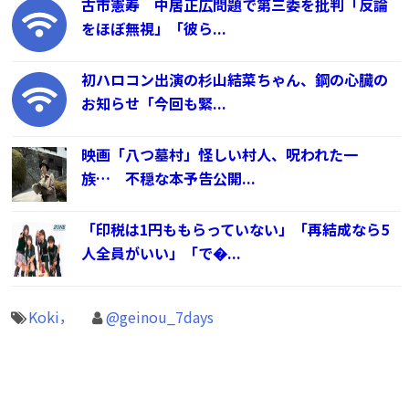
古市憲寿 中居正広問題で第三委を批判「反論
をほぼ無視」「彼ら...
初ハロコン出演の杉山結菜ちゃん、鋼の心臓の
お知らせ「今回も緊...
映画「八つ墓村」怪しい村人、呪われた一
族… 不穏な本予告公開...
「印税は1円ももらっていない」「再結成なら5
人全員がいい」「で�...
Koki，
@geinou_7days