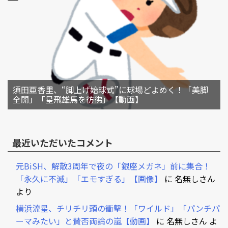
須田亜香里、“脚上げ始球式”に球場どよめく！「美脚
全開」「星飛雄馬を彷彿」【動画】
最近いただいたコメント
元BiSH、解散3周年で夜の「銀座メガネ」前に集合！
「永久に不滅」「エモすぎる」【画像】
に
名無しさん
より
横浜流星、チリチリ頭の衝撃！「ワイルド」「パンチパ
ーマみたい」と賛否両論の嵐【動画】
に
名無しさん
よ