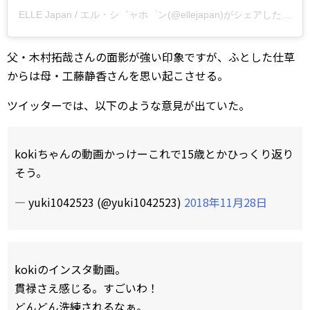
ELLE Japan / エル・シ゛ャホ゜ン(@ellejapan)がシェアした投稿
父・木村拓哉さんの面影が強い印象ですが、ふとした仕草
からは母・工藤静香さんを思い起こさせる。
ツイッターでは、以下のような意見が出ていた。
kokiちゃんの動画かっけーこれで15歳とかひっくり返り
そう。
— yuki1042523 (@yuki1042523)
2018年11月28日
kokiのインスタ動画。
貫禄さえ感じる。すごいわ！
どんどん洗練されるなぁ。