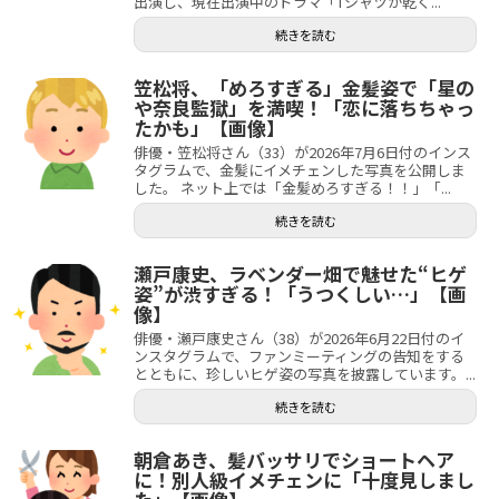
出演し、現在出演中のドラマ「Tシャツが乾く...
続きを読む
笠松将、「めろすぎる」金髪姿で「星の
や奈良監獄」を満喫！「恋に落ちちゃっ
たかも」【画像】
俳優・笠松将さん（33）が2026年7月6日付のインス
タグラムで、金髪にイメチェンした写真を公開しま
した。 ネット上では「金髪めろすぎる！！」「...
続きを読む
瀬戸康史、ラベンダー畑で魅せた“ヒゲ
姿”が渋すぎる！「うつくしい…」【画
像】
俳優・瀬戸康史さん（38）が2026年6月22日付のイ
ンスタグラムで、ファンミーティングの告知をする
とともに、珍しいヒゲ姿の写真を披露しています。...
続きを読む
朝倉あき、髪バッサリでショートヘア
に！別人級イメチェンに「十度見しまし