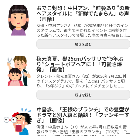
おでこ封印！中村アン、“前髪あり”の新
ヘアスタイルに「新鮮でたまらん」の声
【画像】
女優・中村アンさん（38）が2026年8月4日付のイン
スタグラムで、都内で開かれたイベントに前髪を作
った新ヘアスタイルで登場した際の写真を披露しま...
続きを読む
秋元真夏、髪25cmバッサリで“5年ぶ
り”ショートボブヘアに！「可愛さ爆
発」【画像】
タレント・秋元真夏さん（32）が2026年7月22日付
のインスタグラムで、髪を「25cm」バッサリと切
り、「5年ぶり」のボブヘアにイメチェンしたこ...
続きを読む
中島歩、「王様のブランチ」での髪型が
ドラマと別人級と話題！「ファンキーす
ぎ」【画像】
俳優・中島歩さん（37）が2026年7月11日放送の情
報バラエティ番組「王様のブランチ」（TBS系）に生