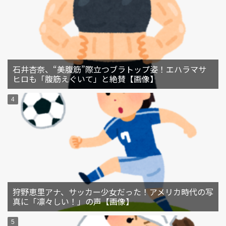
石井杏奈、“美腹筋”際立つブラトップ姿！エハラマサ
ヒロも「腹筋えぐいて」と絶賛【画像】
狩野恵里アナ、サッカー少女だった！アメリカ時代の写
真に「凛々しい！」の声【画像】