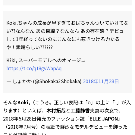
Koki.ちゃんの成長が早すぎておばちゃんついていけてな
い??なんなん あの目線？なんなん あの存在感？デビュー
して1年経ってないのにこんなにも惹きつける力たる
や！素晴らしい??????
K?ki, スーパーモデルへのオマージュ
https://t.co/qt8gvWapAq
— しょかか (@Shokaka3Shokaka)
2018年11月28日
そんな
Koki,
（こうき。正しい表記は「o」の上に「-」が入
ります）といえば、
木村拓哉
と
工藤静香
夫妻の次女で、
2018年5月28日発売のファッション誌「
ELLE JAPON
」
（2018年7月号）の表紙で鮮烈なモデルデビューを飾った
ことが記憶に新しい。