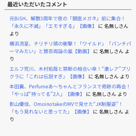
最近いただいたコメント
元BiSH、解散3周年で夜の「銀座メガネ」前に集合！
「永久に不滅」「エモすぎる」【画像】
に
名無しさん
より
横浜流星、チリチリ頭の衝撃！「ワイルド」「パンチパ
ーマみたい」と賛否両論の嵐【動画】
に
名無しさん
よ
り
エルフ荒川、木村拓哉と禁断の相合い傘！“激レア”プリ
クラに「これは伝説すぎ」【画像】
に
名無しさん
より
本田翼、Perfumeあ～ちゃんとフランスで奇跡の再会！
「やっぱ“持ってる”2人」【画像】
に
名無しさん
より
影山優佳、OmoinotakeのMVで見せた“JK制服姿”！
「もう見れないと思ってた」【画像】
に
名無しさん
よ
り