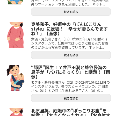
男のツーショット写真を公開しました。 ネット...
続きを読む
筧美和子、妊娠中の「ぽんぽこりん
style」に反響！「幸せが膨らんでます
ね！」【画像】
女優・筧美和子さん（32）が2026年3月16日付のイ
ンスタグラムで、妊娠中でぽっこりと膨らんだお腹
のうかがえる写真を披露しています。 ネット上...
続きを読む
“師匠”誕生！？井戸田潤と蜂谷晏海の
息子が「パパにそっくり」と話題！【画
像】
モデル・蜂谷晏海さん（32）が2024年10月11日付の
インスタグラムで、夫でスピードワゴンの井戸田潤
さん（51）との間に生まれた息子さん（0）の...
続きを読む
北原里英、妊娠中の“ぽっこりお腹”を
披露！「大きくなったねぇ」「お身体大