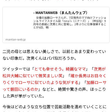
- MANTANWEB（まんたんウェブ）
女優の加藤ローサさんが、7日発売のママ向けファッショ
ン＆ライフスタイル誌「nina’s（ニナーズ）」（祥伝社）9
月号の表紙に次男と共に登場し、2年ぶりに仕事復帰するこ
とが6日、明…
mantan-web.jp
二児の母とは思えない美しさで、以前とあまり変わってい
ない印象だ。次男くんはパパ似だろうか。
ツイッターでは「
とても幸せそう。綺麗なママ
」「
次男が
松井大輔に似ていて微笑ましい笑
」「
確か長男はお目々く
りくりでローサに似ていたような気がする
」「
加藤ローサ
って磐田にいるのか
」などと、絶賛や驚きの声、ほっこり
した声が挙がっていた。
今後はどのような立ち位置で芸能活動を進めていくことに