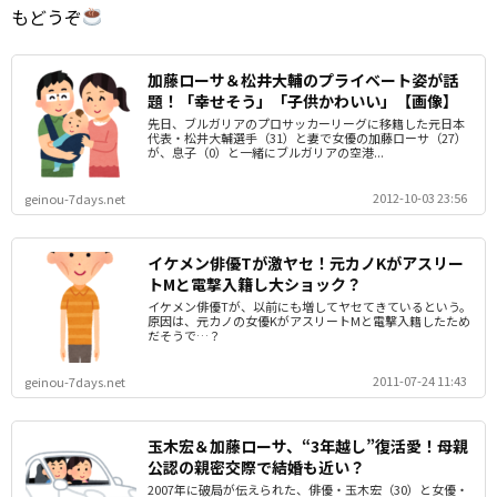
もどうぞ
加藤ローサ＆松井大輔のプライベート姿が話
題！「幸せそう」「子供かわいい」【画像】
先日、ブルガリアのプロサッカーリーグに移籍した元日本
代表・松井大輔選手（31）と妻で女優の加藤ローサ（27）
が、息子（0）と一緒にブルガリアの空港...
2012-10-03 23:56
geinou-7days.net
イケメン俳優Tが激ヤセ！元カノKがアスリー
トMと電撃入籍し大ショック？
イケメン俳優Tが、以前にも増してヤセてきているという。
原因は、元カノの女優KがアスリートMと電撃入籍したため
だそうで…？
2011-07-24 11:43
geinou-7days.net
玉木宏＆加藤ローサ、“3年越し”復活愛！母親
公認の親密交際で結婚も近い？
2007年に破局が伝えられた、俳優・玉木宏（30）と女優・