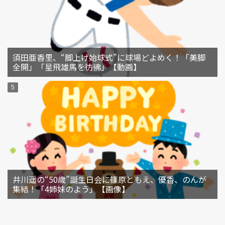
須田亜香里、“脚上げ始球式”に球場どよめく！「美脚
全開」「星飛雄馬を彷彿」【動画】
井川遥の“50歳”誕生日会に篠原ともえ、優香、のんが
集結！「4姉妹のよう」【画像】