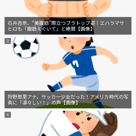
石井杏奈、“美腹筋”際立つブラトップ姿！エハラマサ
ヒロも「腹筋えぐいて」と絶賛【画像】
狩野恵里アナ、サッカー少女だった！アメリカ時代の写
真に「凛々しい！」の声【画像】