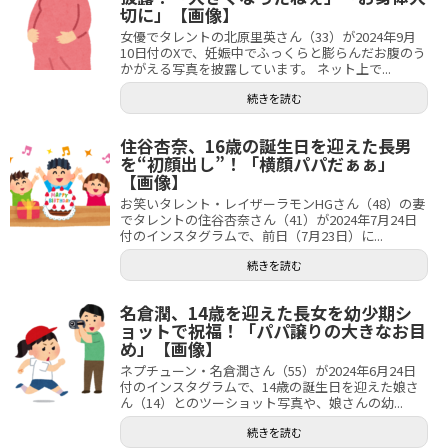
切に」【画像】
女優でタレントの北原里英さん（33）が2024年9月
10日付のXで、妊娠中でふっくらと膨らんだお腹のう
かがえる写真を披露しています。 ネット上で...
続きを読む
住谷杏奈、16歳の誕生日を迎えた長男
を“初顔出し”！「横顔パパだぁぁ」
【画像】
お笑いタレント・レイザーラモンHGさん（48）の妻
でタレントの住谷杏奈さん（41）が2024年7月24日
付のインスタグラムで、前日（7月23日）に...
続きを読む
名倉潤、14歳を迎えた長女を幼少期シ
ョットで祝福！「パパ譲りの大きなお目
め」【画像】
ネプチューン・名倉潤さん（55）が2024年6月24日
付のインスタグラムで、14歳の誕生日を迎えた娘さ
ん（14）とのツーショット写真や、娘さんの幼...
続きを読む