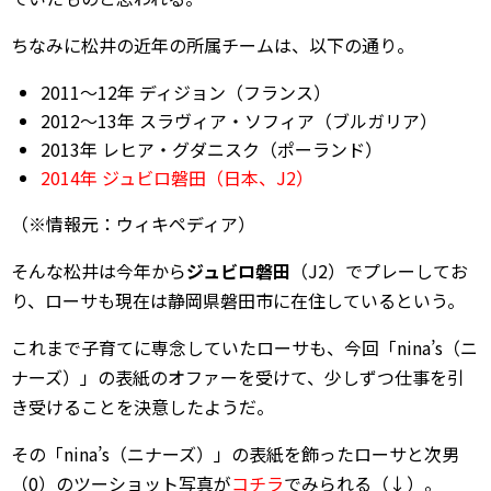
ちなみに松井の近年の所属チームは、以下の通り。
2011～12年 ディジョン（フランス）
2012～13年 スラヴィア・ソフィア（ブルガリア）
2013年 レヒア・グダニスク（ポーランド）
2014年 ジュビロ磐田（日本、J2）
（※情報元：ウィキペディア）
そんな松井は今年から
ジュビロ磐田
（J2）でプレーしてお
り、ローサも現在は静岡県磐田市に在住しているという。
これまで子育てに専念していたローサも、今回「nina’s（ニ
ナーズ）」の表紙のオファーを受けて、少しずつ仕事を引
き受けることを決意したようだ。
その「nina’s（ニナーズ）」の表紙を飾ったローサと次男
（0）のツーショット写真が
コチラ
でみられる（↓）。