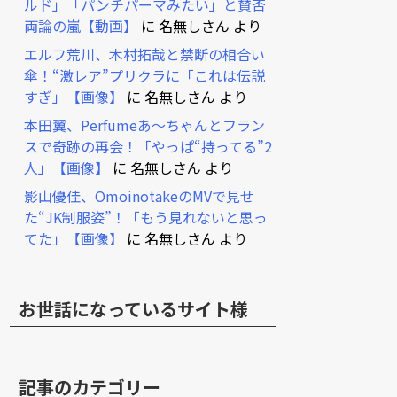
ルド」「パンチパーマみたい」と賛否
両論の嵐【動画】
に
名無しさん
より
エルフ荒川、木村拓哉と禁断の相合い
傘！“激レア”プリクラに「これは伝説
すぎ」【画像】
に
名無しさん
より
本田翼、Perfumeあ～ちゃんとフラン
スで奇跡の再会！「やっぱ“持ってる”2
人」【画像】
に
名無しさん
より
影山優佳、OmoinotakeのMVで見せ
た“JK制服姿”！「もう見れないと思っ
てた」【画像】
に
名無しさん
より
お世話になっているサイト様
記事のカテゴリー