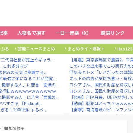
記事
人物名で探す
一日一音楽（X）
厳選リンク
ーぷる
芸能ニュースまとめ
まとめサイト速報＋
/
/
/
Hao123
二代目社長が売上やギャラ...
【地震】東京練馬区で震度2、千
、これ多分マジ
この小さな出来事でこの実行力の
盆休みの天気に影響する...
浮気夫とトメ「レスだったのは嫁の
最強に楽になることが発覚...
ネットの広告が気持ち悪い…角栓
撮影する人」に苦言「面識の...
ロシアさん、国民の財産を没収し
愛行動ｗｗｗｗｗｗｗｗｗｗｗ
ロシアさん、国民の財産を没収し
撮影する人」に苦言「面識の...
【悲報】FIFA会長、UEFAが許
る 【Pickup0...
【動画】戦犯はどっち？ｗｗｗｗ
！2000円にするべ...
【衝撃】南海電鉄がピニンファリー
！」←こいつの目的ｗ
ヒコロヒー コンビニで割引おに
【驚愕】悠仁さまがもう19歳と
子園初勝利→いわき勢55...
加藤綾子
“テレビ大好き”高齢者の｢テレビ離れ