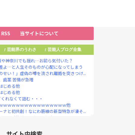
RSS
当サイトについて
芸能界のうわさ
芸能人ブログ全集
/
/
葉や神奈川でも揺れ…お前ら気付いた？
差よ…と人生そのものが心配になってしまう
せい！」虚偽の噂を流され離婚を突きつけ...
、歯茎 苦情が急増
はじめる他
はじめる他
してくれなくて詰む・・・
ｗｗｗｗｗｗｗｗｗｗｗｗｗｗｗｗ他
ナと初共創！なにわ筋線の新型特急が凄そ...
ぎりは〝絶対買わない〟理由
いう事実…初の「おことば」にネット民驚嘆
｣が始まった…10代後半～20代の...
サイト内検索