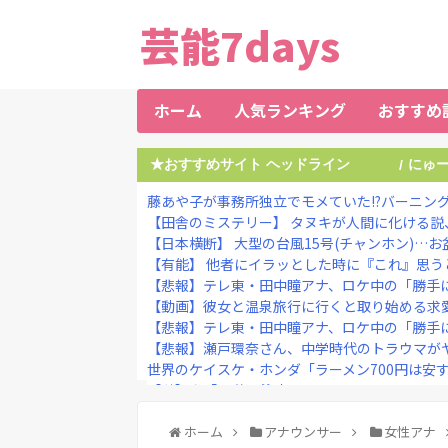
芸能7days
ホーム
人気ランキング
おすすめ
★おすすめサイト ヘッドライン
にゅ
/
藤あや子が事務所独立でモメていた!?バーニング
【田舎のミステリー】 タヌキが人間に化ける説
【日本横断】 大型の台風15号(チャンホン)…お
【有能】 他者にイラッとした時に『これ』思うと
【悲報】テレ東・田中瞳アナ、ロケ中の「勝手に
【動画】彼女と温泉旅行に行くと取り始める求
【悲報】テレ東・田中瞳アナ、ロケ中の「勝手に
【悲報】瀬戸環奈さん、中学時代のトラウマがヤバすぎ
世界のケイスケ・ホンダ「ラーメン700円は安すぎる
【謎】女「43億円注文して……キャンセルっと
ロシアさん、国民の財産没収を加速ｗｗｗｗｗ
【速報】福島・東日大昌平、ビデオ判定活かして甲
ホーム
アナウンサー
女性アナ