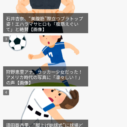
石井杏奈、“美腹筋”際立つブラトップ
姿！エハラマサヒロも「腹筋えぐい
て」と絶賛【画像】
狩野恵里アナ、サッカー少女だった！
アメリカ時代の写真に「凛々しい！」
の声【画像】
須田亜香里、“脚上げ始球式”に球場ど