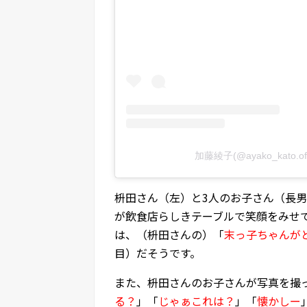
加藤綾子(@ayako_kato.o
枡田さん（左）と3人のお子さん（長
が飲食店らしきテーブルで笑顔をみせ
は、（枡田さんの）「
末っ子ちゃんが
目）だそうです。
また、枡田さんのお子さんが写真を撮
る？
」「
じゃぁこれは？
」「
懐かしー