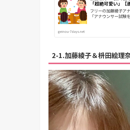
「超絶可愛い」【
フリーの加藤綾子アナ
「アナウンサー試験を
geinou-7days.net
2-1.加藤綾子＆枡田絵理