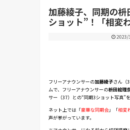
加藤綾子、同期の枡
ショット”！「相変
Powered by livedoor 相互RSS
2023/
フリーアナウンサーの
加藤綾子
さん（3
ムで、フリーアナウンサーの
枡田絵理
サー（37）との“同期3ショット写真”
ネット上では「
豪華な同期会
」「
相変
声が挙がっています。
※アナウンサーになる前から切磋琢磨