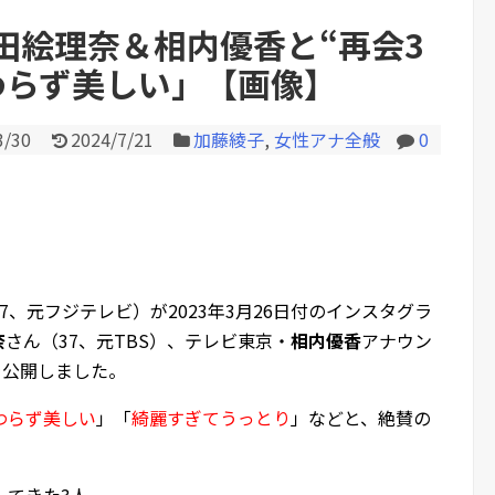
田絵理奈＆相内優香と“再会3
わらず美しい」【画像】
Powered by livedoor 相互RS
3/30
2024/7/21
加藤綾子
,
女性アナ全般
0
7、元フジテレビ）が2023年3月26日付のインスタグラ
奈
さん（37、元TBS）、テレビ東京・
相内優香
アナウン
を公開しました。
わらず美しい
」「
綺麗すぎてうっとり
」などと、絶賛の
してきた3人。