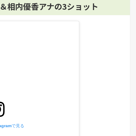
奈＆相内優香アナの3ショット
agramで見る