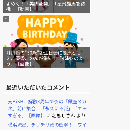
よめく！「美脚全開」「星飛雄馬を彷
彿」【動画】
井川遥の“50歳”誕生日会に篠原とも
え、優香、のんが集結！「4姉妹のよ
う」【画像】
最近いただいたコメント
元BiSH、解散3周年で夜の「銀座メガ
ネ」前に集合！「永久に不滅」「エモ
すぎる」【画像】
に
名無しさん
より
横浜流星、チリチリ頭の衝撃！「ワイ