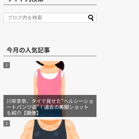
S
今月の人気記事
川栄李奈、タイで見せた“ヘルシーショ
ートパンツ姿”！過去の美脚ショット
も紹介【画像】