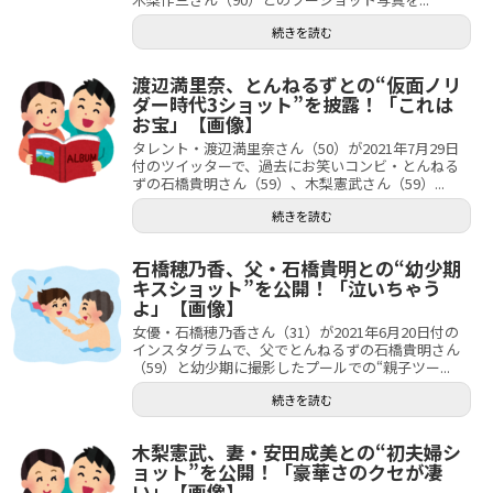
続きを読む
渡辺満里奈、とんねるずとの“仮面ノリ
ダー時代3ショット”を披露！「これは
お宝」【画像】
タレント・渡辺満里奈さん（50）が2021年7月29日
付のツイッターで、過去にお笑いコンビ・とんねる
ずの石橋貴明さん（59）、木梨憲武さん（59）...
続きを読む
石橋穂乃香、父・石橋貴明との“幼少期
キスショット”を公開！「泣いちゃう
よ」【画像】
女優・石橋穂乃香さん（31）が2021年6月20日付の
インスタグラムで、父でとんねるずの石橋貴明さん
（59）と幼少期に撮影したプールでの“親子ツー...
続きを読む
木梨憲武、妻・安田成美との“初夫婦シ
ョット”を公開！「豪華さのクセが凄
い」【画像】