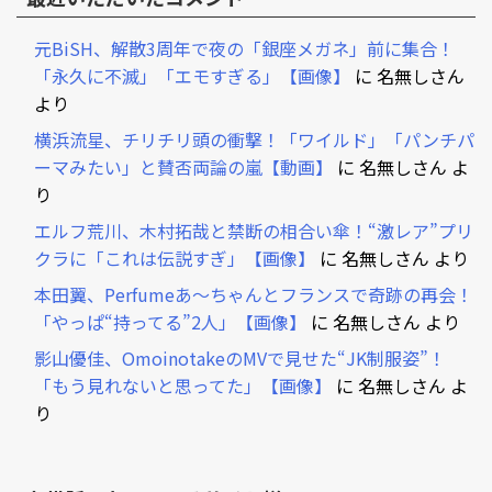
元BiSH、解散3周年で夜の「銀座メガネ」前に集合！
「永久に不滅」「エモすぎる」【画像】
に
名無しさん
より
横浜流星、チリチリ頭の衝撃！「ワイルド」「パンチパ
ーマみたい」と賛否両論の嵐【動画】
に
名無しさん
よ
り
エルフ荒川、木村拓哉と禁断の相合い傘！“激レア”プリ
クラに「これは伝説すぎ」【画像】
に
名無しさん
より
本田翼、Perfumeあ～ちゃんとフランスで奇跡の再会！
「やっぱ“持ってる”2人」【画像】
に
名無しさん
より
影山優佳、OmoinotakeのMVで見せた“JK制服姿”！
「もう見れないと思ってた」【画像】
に
名無しさん
よ
り