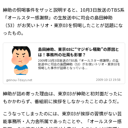
紳助の恫喝事件をザッと説明すると、10月3日放送のTBS系
「オールスター感謝祭」の生放送中に司会の島田紳助
（53）がお笑いトリオ・東京03を恫喝したことが話題にな
ったもの。
島田紳助、東京03に“マジギレ騒動”の原因と
は！事務所の社風も影響？
2009年10月3日放送のTBS系「オールスター感謝祭」の生
放送中に司会の島田紳助（53）がお笑いトリオ・東京03を
恫喝した事件が話題となっている...
2009-10-13 19:58
geinou-7days.net
紳助が詰め寄った理由は、東京03が紳助と初対面だったに
もかかわらず、番組前に挨拶をしなかったことのようだ。
こうなってしまったのには、東京03が挨拶の習慣がない芸
能事務所・人力舎所属であったことや、「オールスター感