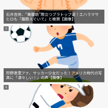
石井杏奈、“美腹筋”際立つブラトップ姿！エハラマサ
ヒロも「腹筋えぐいて」と絶賛【画像】
狩野恵里アナ、サッカー少女だった！アメリカ時代の写
真に「凛々しい！」の声【画像】