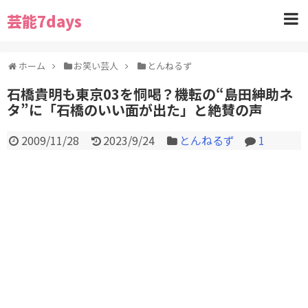
芸能7days
ホーム
お笑い芸人
とんねるず
石橋貴明も東京03を恫喝？機転の“島田紳助ネ
タ”に「石橋のいい面が出た」と絶賛の声
2009/11/28
2023/9/24
とんねるず
1