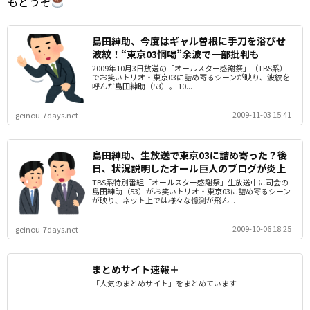
もどうぞ
島田紳助、今度はギャル曽根に手刀を浴びせ
波紋！“東京03恫喝”余波で一部批判も
2009年10月3日放送の「オールスター感謝祭」（TBS系）
でお笑いトリオ・東京03に詰め寄るシーンが映り、波紋を
呼んだ島田紳助（53）。 10...
2009-11-03 15:41
geinou-7days.net
島田紳助、生放送で東京03に詰め寄った？後
日、状況説明したオール巨人のブログが炎上
TBS系特別番組「オールスター感謝祭」生放送中に司会の
島田紳助（53）がお笑いトリオ・東京03に詰め寄るシーン
が映り、ネット上では様々な憶測が飛ん...
2009-10-06 18:25
geinou-7days.net
まとめサイト速報＋
「人気のまとめサイト」をまとめています