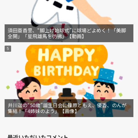
須田亜香里、“脚上げ始球式”に球場どよめく！「美脚
全開」「星飛雄馬を彷彿」【動画】
井川遥の“50歳”誕生日会に篠原ともえ、優香、のんが
集結！「4姉妹のよう」【画像】
最近いただいたコメント