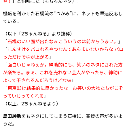
や！
」と恫喝した（もちろんネタ）。
機転を利かせた石橋流の“つかみ”に、ネットも早速反応し
ている。
（以下「2ちゃんねる」より抜粋）
「
石橋のいい面が出たなw こういうのは前からうまい。
」
「
しんすけをパロれるやつなんてあんまいないからな パロ
っただけで株が上がる
」
「
面白いじゃねぇか。紳助的にも、笑いのネタにされた方
が楽だろ。まぁ、これを売れない芸人がやったら、紳助に
よって干されるんだろうけどなｗ
」
「
東京03は結果的に良かったな お笑いの大物たちがこぞ
っていじってくれる
」
（以上、2ちゃんねるより）
島田紳助
をもネタにしてしまう石橋に、賞賛の声が多いよ
うだ。