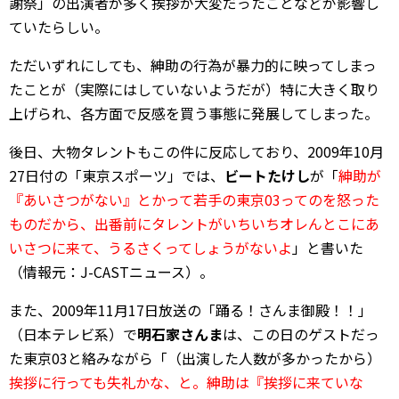
謝祭」の出演者が多く挨拶が大変だったことなどが影響し
ていたらしい。
ただいずれにしても、紳助の行為が暴力的に映ってしまっ
たことが（実際にはしていないようだが）特に大きく取り
上げられ、各方面で反感を買う事態に発展してしまった。
後日、大物タレントもこの件に反応しており、2009年10月
27日付の「東京スポーツ」では、
ビートたけし
が「
紳助が
『あいさつがない』とかって若手の東京03ってのを怒った
ものだから、出番前にタレントがいちいちオレんとこにあ
いさつに来て、うるさくってしょうがないよ
」と書いた
（情報元：J-CASTニュース）。
また、2009年11月17日放送の「踊る！さんま御殿！！」
（日本テレビ系）で
明石家さんま
は、この日のゲストだっ
た東京03と絡みながら「（出演した人数が多かったから）
挨拶に行っても失礼かな、と。紳助は『挨拶に来ていな