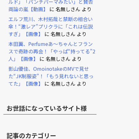
ルド」「パンチパーマみたい」と賛否
両論の嵐【動画】
に
名無しさん
より
エルフ荒川、木村拓哉と禁断の相合い
傘！“激レア”プリクラに「これは伝説
すぎ」【画像】
に
名無しさん
より
本田翼、Perfumeあ～ちゃんとフラン
スで奇跡の再会！「やっぱ“持ってる”2
人」【画像】
に
名無しさん
より
影山優佳、OmoinotakeのMVで見せ
た“JK制服姿”！「もう見れないと思っ
てた」【画像】
に
名無しさん
より
お世話になっているサイト様
記事のカテゴリー