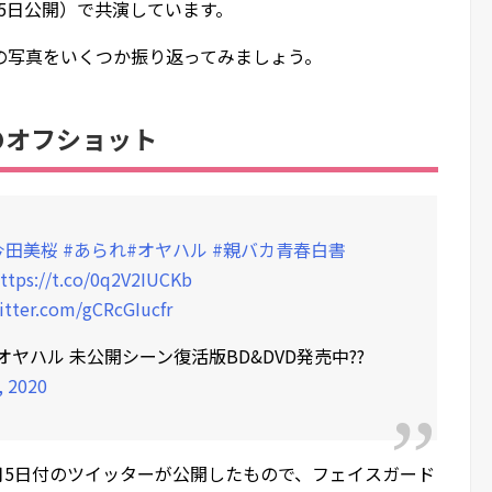
月15日公開）で共演しています。
の写真をいくつか振り返ってみましょう。
のオフショット
今田美桜
#あられ
#オヤハル
#親バカ青春白書
ttps://t.co/0q2V2IUCKb
witter.com/gCRcGIucfr
オヤハル 未公開シーン復活版BD&DVD発売中??
, 2020
9月5日付のツイッターが公開したもので、フェイスガード