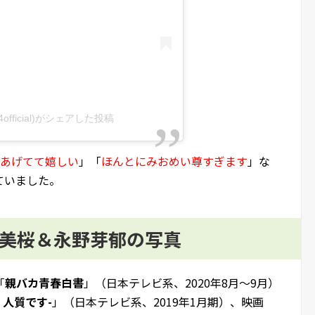
4official)がシェアした投稿
あげてて嬉しい
」「
ほんとにみおめい尊すぎます
」な
ていました。
田美桜＆永野芽郁の写真
「
親バカ青春白書
」（日本テレビ系、2020年8月～9月）
、人質です-
」（日本テレビ系、2019年1月期）、映画