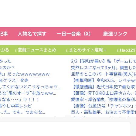
記事
人物名で探す
一日一音楽（X）
厳選リンク
ーぷる
芸能ニュースまとめ
まとめサイト速報＋
/
/
/
Hao123
かった
2/2【昭和が悪い】私「ゲームして
たのか？
突然レスになって3ヶ月。調査した
れ」だったｗｗｗｗｗｗｗ
旦那のとこのパート事務員(美人)に
るグラス」発売
【衝撃動画】令和のJS、レベチｗ
てくれないとこうなっちゃう...
【徹底議論】近代日本史で最も取
“陽のオーラ”を放つｗｗ...
【画像】元TOKIO山口達也さん、家
なる････』⇒！！！
愛煙家・岸谷蘭丸「喫煙者の権利が
冷やし中華レシピ
【画像】台風15号「チャンホン
った。でも、つまらな...
巨人・高梨雄平、お泊まり不倫愛
逆戻りしてしまう・・・・・他
【正論】ナイナイ岡村に世の夫た
広末涼子、芸能活動再開後、初の地上波
【悲報】愛煙家の岸谷蘭丸、『大