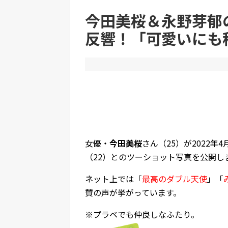
今田美桜＆永野芽郁
Powered by livedoor 相互RSS
反響！「可愛いにも
女優・
今田美桜
さん（25）が2022年
（22）とのツーショット写真を公開し
ネット上では「
最高のダブル天使
」「
賛の声が挙がっています。
※プラベでも仲良しなふたり。