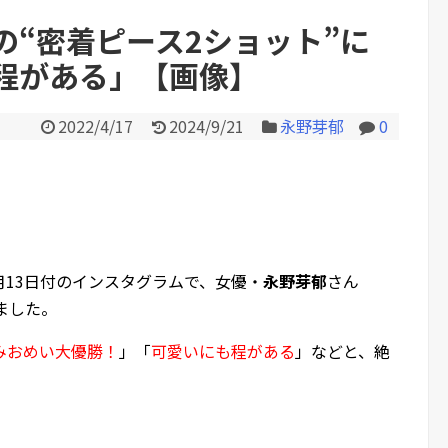
の“密着ピース2ショット”に
程がある」【画像】
Powered by livedoor 相互RS
2022/4/17
2024/9/21
永野芽郁
0
4月13日付のインスタグラムで、女優・
永野芽郁
さん
ました。
みおめい大優勝！
」「
可愛いにも程がある
」などと、絶