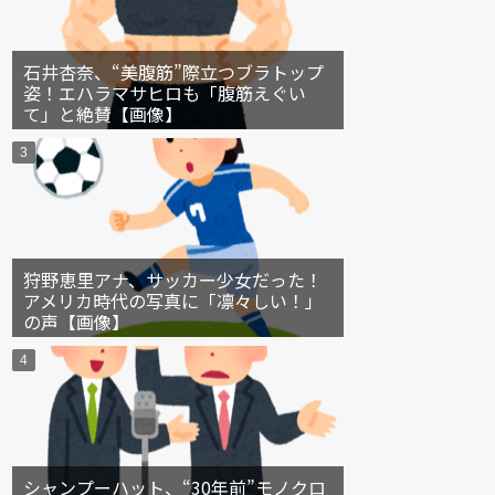
石井杏奈、“美腹筋”際立つブラトップ
姿！エハラマサヒロも「腹筋えぐい
て」と絶賛【画像】
狩野恵里アナ、サッカー少女だった！
アメリカ時代の写真に「凛々しい！」
の声【画像】
シャンプーハット、“30年前”モノクロ