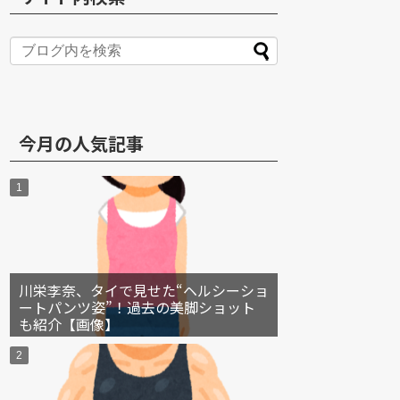
S
今月の人気記事
川栄李奈、タイで見せた“ヘルシーショ
ートパンツ姿”！過去の美脚ショット
も紹介【画像】