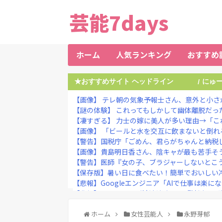
芸能7days
ホーム
人気ランキング
おすすめ
★おすすめサイト ヘッドライン
にゅ
/
【画像】 テレ朝の気象予報士さん、意外と小さ
【謎の体験】 これってもしかして幽体離脱だっ
【凄すぎる】 力士の嫁に美人が多い理由→「こ
【画像】 「ビールと水を交互に飲まないと倒れ
【警告】国税庁「ごめん、君らがちゃんと納税し
【画像】貴島明日香さん、陰キャが最も苦手そうな
【警告】医師『女の子、ブラジャーしないとこう
【保存版】暑い日に食べたい！簡単でおいしい
【悲報】Googleエンジニア「AIで仕事は楽にな
【悲報】元フジテレビ渡邊渚さん、『地獄』に
ホーム
女性芸能人
永野芽郁