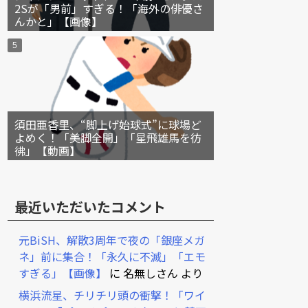
2Sが「男前」すぎる！「海外の俳優さ
んかと」【画像】
須田亜香里、“脚上げ始球式”に球場ど
よめく！「美脚全開」「星飛雄馬を彷
彿」【動画】
最近いただいたコメント
元BiSH、解散3周年で夜の「銀座メガ
ネ」前に集合！「永久に不滅」「エモ
すぎる」【画像】
に
名無しさん
より
横浜流星、チリチリ頭の衝撃！「ワイ