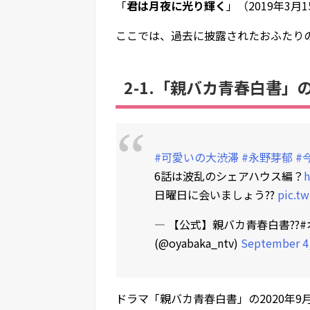
「
君は月夜に光り輝く
」（2019年3
ここでは、過去に披露されたおふたり
2-1.「親バカ青春白書」
#可愛いの大渋滞
#永野芽郁
#
6話は波乱のシェアハウス編？
h
日曜日に会いましょう??
pic.t
— 【公式】親バカ青春白書??#
(@oyabaka_ntv)
September 4
ドラマ「親バカ青春白書」の2020年