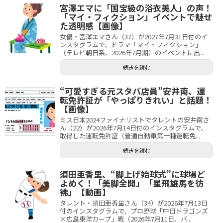
宮澤エマに「国宝級の浴衣美人」の声！
「マイ・フィクション」イベントで魅せ
た透明感【画像】
女優・宮澤エマさん（37）が2027年7月31日付のイ
ンスタグラムで、ドラマ「マイ・フィクション」
（テレビ朝日系、2026年7月期）のイベントに出...
続きを読む
“可愛すぎる元スタバ店員”安井南、運
転免許証が「やっぱりきれい」と話題！
【画像】
ミス日本2024ファイナリストでタレントの安井南さ
ん（22）が2026年7月14日付のインスタグラムで、
取得した運転免許証（普通自動車第一種運転免...
続きを読む
須田亜香里、“脚上げ始球式”に球場ど
よめく！「美脚全開」「星飛雄馬を彷
彿」【動画】
タレント・須田亜香里さん（34）が2026年7月13日
付のインスタグラムで、プロ野球「中日ドラゴンズ
×広島東洋カープ」戦（2026年7月11日、バ...