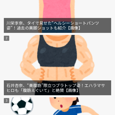
川栄李奈、タイで見せた“ヘルシーショートパンツ
姿”！過去の美脚ショットも紹介【画像】
石井杏奈、“美腹筋”際立つブラトップ姿！エハラマサ
ヒロも「腹筋えぐいて」と絶賛【画像】