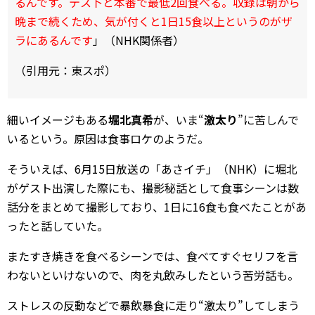
るんです。テス卜と本番で最低2回食べる。収録は朝から
晩まで続くため、気が付くと1日15食以上というのがザ
ラにあるんです
」（NHK関係者）
（引用元：東スポ）
細いイメージもある
堀北真希
が、いま“
激太り
”に苦しんで
いるという。原因は食事ロケのようだ。
そういえば、6月15日放送の「あさイチ」（NHK）に堀北
がゲスト出演した際にも、撮影秘話として食事シーンは数
話分をまとめて撮影しており、1日に16食も食べたことがあ
ったと話していた。
またすき焼きを食べるシーンでは、食べてすぐセリフを言
わないといけないので、肉を丸飲みしたという苦労話も。
ストレスの反動などで暴飲暴食に走り“激太り”してしまう