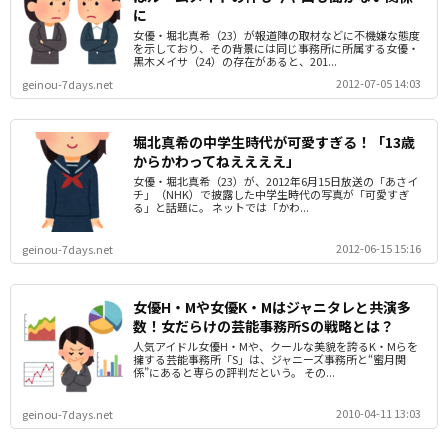
に
女優・堀北真希（23）が報道陣の取材などに不機嫌な態度
を示しており、その背景には同じ事務所に所属する女優・
黒木メイサ（24）の存在があると、201...
2012-07-05 14:03
geinou-7days.net
堀北真希の中学生時代が可愛すぎる！「13歳
からかわってねええええ」
女優・堀北真希（23）が、2012年6月15日放送の「あさイ
チ」（NHK）で披露した中学生時代の写真が「可愛すぎ
る」と話題に。 ネットでは「かわ...
2012-06-15 15:16
geinou-7days.net
女優H・Mや女優K・Mはジャニタレと共演多
数！女だらけの芸能事務所Sの戦略とは？
人気アイドル女優H・Mや、クールな美貌を誇るK・Mらを
擁する芸能事務所「S」は、ジャニーズ事務所と“蜜月関
係”にあると専らの評判だという。 その...
2010-04-11 13:03
geinou-7days.net