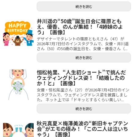
続きを読む
井川遥の“50歳”誕生日会に篠原とも
え、優香、のんが集結！「4姉妹のよ
う」【画像】
デザイナーでタレントの篠原ともえさん（47）が
2026年7月7日付のインスタグラムで、女優・井川遥
さん（50）の50歳の誕生日を、女優・優香さん（...
続きを読む
恒松祐里、“人生初ショート”で挑んだ
ウェディングドレス姿！「結婚したの
か！と」【画像】
女優・恒松祐里さん（27）が2026年7月4日付のイン
スタグラムで、ウェディングドレス姿を披露しまし
た。 ネット上では「ドキッとするくらい美しい...
続きを読む
秋元真夏×梅澤美波の“新旧キャプテン
会”がエモの極み！「この二人は泣いち
ゃう」【画像】