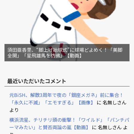
須田亜香里、“脚上げ始球式”に球場どよめく！「美脚
全開」「星飛雄馬を彷彿」【動画】
最近いただいたコメント
元BiSH、解散3周年で夜の「銀座メガネ」前に集合！
「永久に不滅」「エモすぎる」【画像】
に
名無しさん
より
横浜流星、チリチリ頭の衝撃！「ワイルド」「パンチパ
ーマみたい」と賛否両論の嵐【動画】
に
名無しさん
よ