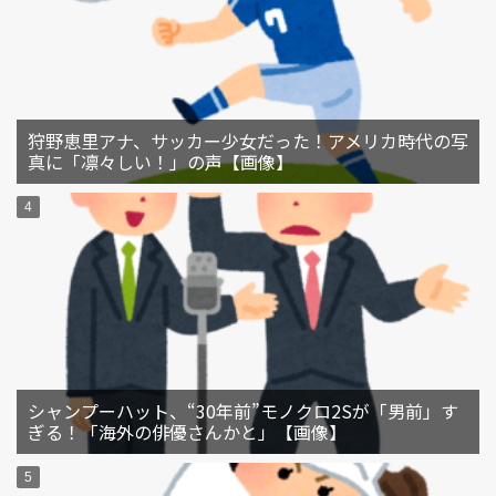
狩野恵里アナ、サッカー少女だった！アメリカ時代の写
真に「凛々しい！」の声【画像】
シャンプーハット、“30年前”モノクロ2Sが「男前」す
ぎる！「海外の俳優さんかと」【画像】