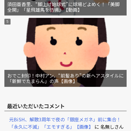
須田亜香里、“脚上げ始球式”に球場どよめく！「美脚
全開」「星飛雄馬を彷彿」【動画】
おでこ封印！中村アン、“前髪あり”の新ヘアスタイルに
「新鮮でたまらん」の声【画像】
最近いただいたコメント
元BiSH、解散3周年で夜の「銀座メガネ」前に集合！
「永久に不滅」「エモすぎる」【画像】
に
名無しさん