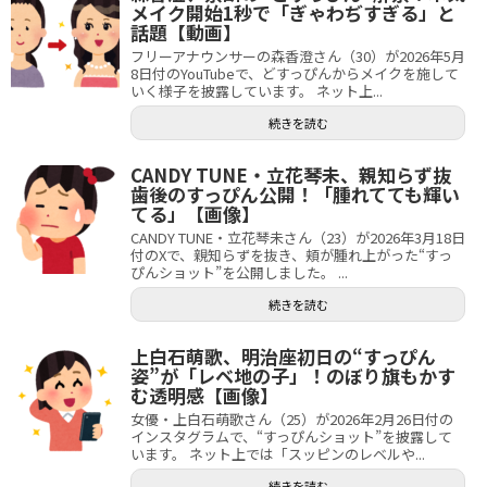
メイク開始1秒で「ぎゃわぢすぎる」と
話題【動画】
フリーアナウンサーの森香澄さん（30）が2026年5月
8日付のYouTubeで、どすっぴんからメイクを施して
いく様子を披露しています。 ネット上...
続きを読む
CANDY TUNE・立花琴未、親知らず抜
歯後のすっぴん公開！「腫れてても輝い
てる」【画像】
CANDY TUNE・立花琴未さん（23）が2026年3月18日
付のXで、親知らずを抜き、頬が腫れ上がった“すっ
ぴんショット”を公開しました。 ...
続きを読む
上白石萌歌、明治座初日の“すっぴん
姿”が「レベ地の子」！のぼり旗もかす
む透明感【画像】
女優・上白石萌歌さん（25）が2026年2月26日付の
インスタグラムで、“すっぴんショット”を披露して
います。 ネット上では「スッピンのレベルや...
続きを読む