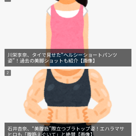
川栄李奈、タイで見せた“ヘルシーショートパンツ
姿”！過去の美脚ショットも紹介【画像】
石井杏奈、“美腹筋”際立つブラトップ姿！エハラマサ
ヒロも「腹筋えぐいて」と絶賛【画像】