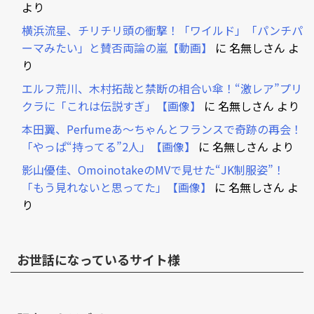
より
横浜流星、チリチリ頭の衝撃！「ワイルド」「パンチパ
ーマみたい」と賛否両論の嵐【動画】
に
名無しさん
よ
り
エルフ荒川、木村拓哉と禁断の相合い傘！“激レア”プリ
クラに「これは伝説すぎ」【画像】
に
名無しさん
より
本田翼、Perfumeあ～ちゃんとフランスで奇跡の再会！
「やっぱ“持ってる”2人」【画像】
に
名無しさん
より
影山優佳、OmoinotakeのMVで見せた“JK制服姿”！
「もう見れないと思ってた」【画像】
に
名無しさん
よ
り
お世話になっているサイト様