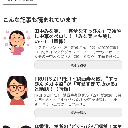
こんな記事も読まれています
田中みな実、「完全なすっぴん」で冷や
し中華をペロリ！「みな実ネキ美し
い…」【画像】
ホフディラン・小宮山雄飛さん（52）が2026年6月
13日付のインスタグラムで、フリーアナウンサーで
女優の田中みな実さん（39）と冷やし中華を食べ...
続きを読む
FRUITS ZIPPER・鎮西寿々歌、“すっ
ぴんメガネ姿”が「可愛すぎて助かる」
と話題！【画像】
FRUITS ZIPPER・鎮西寿々歌さん（27）が2026年5月
28日付のXで、“すっぴんメガネ姿”を披露していま
す。 ネット上では「これをす...
続きを読む
森香澄、禁断の“どすっぴん”解禁！本気