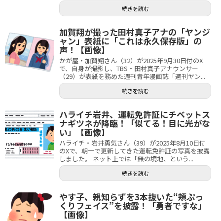
続きを読む
加賀翔が撮った田村真子アナの「ヤンジ
ャン」表紙に「これは永久保存版」の
声！【画像】
かが屋・加賀翔さん（32）が2025年9月30日付のX
で、自身が撮影し、TBS・田村真子アナウンサー
（29）が表紙を務めた週刊青年漫画誌「週刊ヤン...
続きを読む
ハライチ岩井、運転免許証にチベットス
ナギツネが降臨！「似てる！目に光がな
い」【画像】
ハライチ・岩井勇気さん（39）が2025年8月10日付
のXで、朝一で更新してきた運転免許証の写真を披露
しました。 ネット上では「無の境地、という...
続きを読む
やす子、親知らずを3本抜いた“頬ぷっ
くりフェイス”を披露！「勇者ですな」
【画像】