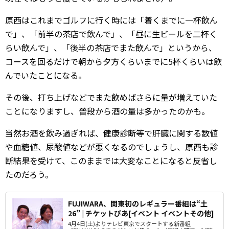
原西はこれまでゴルフに行く時には「着くまでに一杯飲ん
で」、「前半の茶店で飲んで」、「昼に生ビールを二杯く
らい飲んで」、「後半の茶店でまた飲んで」というから、
コースを回るだけで朝から夕方くらいまでに5杯くらいは飲
んでいたことになる。
その後、打ち上げなどでまた飲めばさらに量が増えていた
ことになりますし、普段から酒の量は多かったのかも。
当然お酒を飲み過ぎれば、健康診断等で肝臓に関する数値
や血糖値、尿酸値などが悪くなるのでしょうし、原西も診
断結果を受けて、このままでは大変なことになると反省し
たのだろう。
FUJIWARA、関東初のレギュラー番組は“土
26” | チケットぴあ[イベント イベントその他]
4月4日(土)よりテレビ東京でスタートする新番組