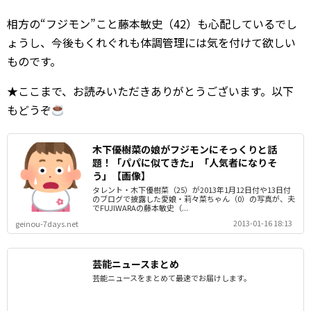
相方の“フジモン”こと藤本敏史（42）も心配しているでし
ょうし、今後もくれぐれも体調管理には気を付けて欲しい
ものです。
★ここまで、お読みいただきありがとうございます。以下
もどうぞ
木下優樹菜の娘がフジモンにそっくりと話
題！「パパに似てきた」「人気者になりそ
う」【画像】
タレント・木下優樹菜（25）が2013年1月12日付や13日付
のブログで披露した愛娘・莉々菜ちゃん（0）の写真が、夫
でFUJIWARAの藤本敏史（...
2013-01-16 18:13
geinou-7days.net
芸能ニュースまとめ
芸能ニュースをまとめて最速でお届けします。