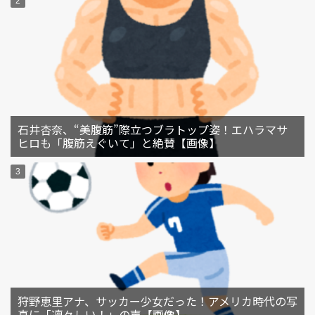
石井杏奈、“美腹筋”際立つブラトップ姿！エハラマサ
ヒロも「腹筋えぐいて」と絶賛【画像】
狩野恵里アナ、サッカー少女だった！アメリカ時代の写
真に「凛々しい！」の声【画像】