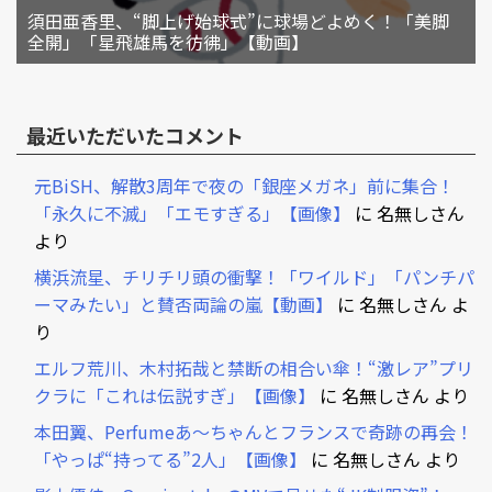
須田亜香里、“脚上げ始球式”に球場どよめく！「美脚
全開」「星飛雄馬を彷彿」【動画】
最近いただいたコメント
元BiSH、解散3周年で夜の「銀座メガネ」前に集合！
「永久に不滅」「エモすぎる」【画像】
に
名無しさん
より
横浜流星、チリチリ頭の衝撃！「ワイルド」「パンチパ
ーマみたい」と賛否両論の嵐【動画】
に
名無しさん
よ
り
エルフ荒川、木村拓哉と禁断の相合い傘！“激レア”プリ
クラに「これは伝説すぎ」【画像】
に
名無しさん
より
本田翼、Perfumeあ～ちゃんとフランスで奇跡の再会！
「やっぱ“持ってる”2人」【画像】
に
名無しさん
より