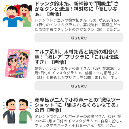
ドランク鈴木拓、新幹線で“同級生”さ
かなクンと遭遇！神対応に「優しいな
ぁ」【画像】
ドランクドラゴンの鈴木拓さん（50）が2026年5月
31日付のインスタグラムで、高校時代に同級生だっ
た魚類学者でタレントのさかなクン（50）と新幹...
続きを読む
エルフ荒川、木村拓哉と禁断の相合い
傘！“激レア”プリクラに「これは伝説
すぎ」【画像】
お笑いコンビ・エルフの荒川さん（29）が2026年5
月5日付のインスタグラムで、俳優・木村拓哉さん
（53）と撮影したプリクラを公開しました。 ネ...
続きを読む
彦摩呂が二人？小杉竜一との“激似ツー
ショット”に「騙されるくらい似てる」
の声【画像】
タレントでグルメリポーターの彦摩呂さん（59）が
2026年3月20日付のインスタグラムで、自身に扮した
ブラックマヨネーズ・小杉竜一さん（52）との...