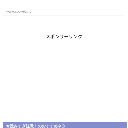
www.cobwebs.jp
スポンサーリンク
★読みすぎ注意！のおすすめネタ