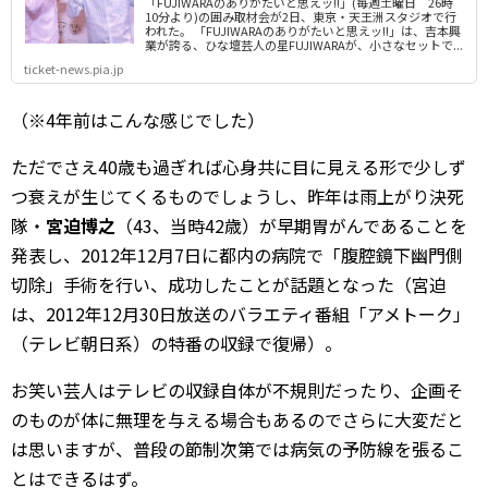
「FUJIWARAのありがたいと思えッ!!」(毎週土曜日 26時
10分より)の囲み取材会が2日、東京・天王洲スタジオで行
われた。 「FUJIWARAのありがたいと思えッ!!」は、吉本興
業が誇る、ひな壇芸人の星FUJIWARAが、小さなセットで...
ticket-news.pia.jp
（※4年前はこんな感じでした）
ただでさえ40歳も過ぎれば心身共に目に見える形で少しず
つ衰えが生じてくるものでしょうし、昨年は雨上がり決死
隊・
宮迫博之
（43、当時42歳）が早期胃がんであることを
発表し、2012年12月7日に都内の病院で「腹腔鏡下幽門側
切除」手術を行い、成功したことが話題となった（宮迫
は、2012年12月30日放送のバラエティ番組「アメトーク」
（テレビ朝日系）の特番の収録で復帰）。
お笑い芸人はテレビの収録自体が不規則だったり、企画そ
のものが体に無理を与える場合もあるのでさらに大変だと
は思いますが、普段の節制次第では病気の予防線を張るこ
とはできるはず。