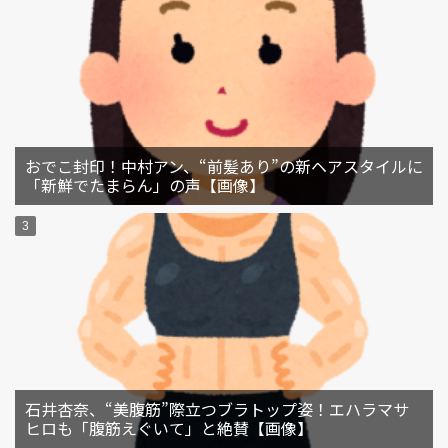
おでこ封印！中村アン、“前髪あり”の新ヘアスタイルに
「新鮮でたまらん」の声【画像】
石井杏奈、“美腹筋”際立つブラトップ姿！エハラマサ
ヒロも「腹筋えぐいて」と絶賛【画像】