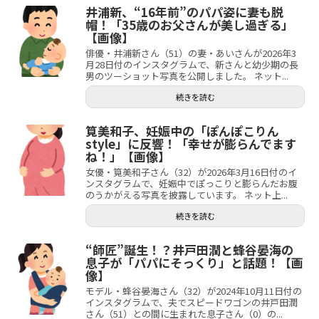
井浦新、“16年前”のパパ姿に妻も脱
帽！「35歳のお父さんが美し過ぎる」
【画像】
俳優・井浦新さん（51）の妻・あいさんが2026年3
月28日付のインスタグラムで、新さんと幼少期の長
男のツーショット写真を公開しました。 ネット...
続きを読む
筧美和子、妊娠中の「ぽんぽこりん
style」に反響！「幸せが膨らんでます
ね！」【画像】
女優・筧美和子さん（32）が2026年3月16日付のイ
ンスタグラムで、妊娠中でぽっこりと膨らんだお腹
のうかがえる写真を披露しています。 ネット上...
続きを読む
“師匠”誕生！？井戸田潤と蜂谷晏海の
息子が「パパにそっくり」と話題！【画
像】
モデル・蜂谷晏海さん（32）が2024年10月11日付の
インスタグラムで、夫でスピードワゴンの井戸田潤
さん（51）との間に生まれた息子さん（0）の...