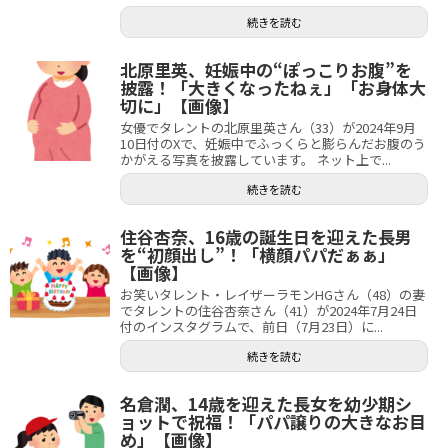
続きを読む
北原里英、妊娠中の“ぽっこりお腹”を
披露！「大きくなったねぇ」「お身体大
切に」【画像】
女優でタレントの北原里英さん（33）が2024年9月
10日付のXで、妊娠中でふっくらと膨らんだお腹のう
かがえる写真を披露しています。 ネット上で...
続きを読む
住谷杏奈、16歳の誕生日を迎えた長男
を“初顔出し”！「横顔パパだぁぁ」
【画像】
お笑いタレント・レイザーラモンHGさん（48）の妻
でタレントの住谷杏奈さん（41）が2024年7月24日
付のインスタグラムで、前日（7月23日）に...
続きを読む
名倉潤、14歳を迎えた長女を幼少期シ
ョットで祝福！「パパ譲りの大きなお目
め」【画像】