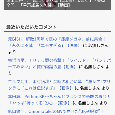
須田亜香里、“脚上げ始球式”に球場どよめく！「美脚
全開」「星飛雄馬を彷彿」【動画】
最近いただいたコメント
元BiSH、解散3周年で夜の「銀座メガネ」前に集合！
「永久に不滅」「エモすぎる」【画像】
に
名無しさん
より
横浜流星、チリチリ頭の衝撃！「ワイルド」「パンチパ
ーマみたい」と賛否両論の嵐【動画】
に
名無しさん
よ
り
エルフ荒川、木村拓哉と禁断の相合い傘！“激レア”プリ
クラに「これは伝説すぎ」【画像】
に
名無しさん
より
本田翼、Perfumeあ～ちゃんとフランスで奇跡の再会！
「やっぱ“持ってる”2人」【画像】
に
名無しさん
より
影山優佳、OmoinotakeのMVで見せた“JK制服姿”！