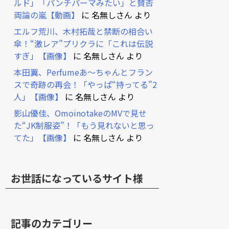
ルド」「パンチパーマみたい」と賛否
両論の嵐【動画】
に
名無しさん
より
エルフ荒川、木村拓哉と禁断の相合い
傘！“激レア”プリクラに「これは伝説
すぎ」【画像】
に
名無しさん
より
本田翼、Perfumeあ～ちゃんとフラン
スで奇跡の再会！「やっぱ“持ってる”2
人」【画像】
に
名無しさん
より
影山優佳、OmoinotakeのMVで見せ
た“JK制服姿”！「もう見れないと思っ
てた」【画像】
に
名無しさん
より
お世話になっているサイト様
記事のカテゴリー