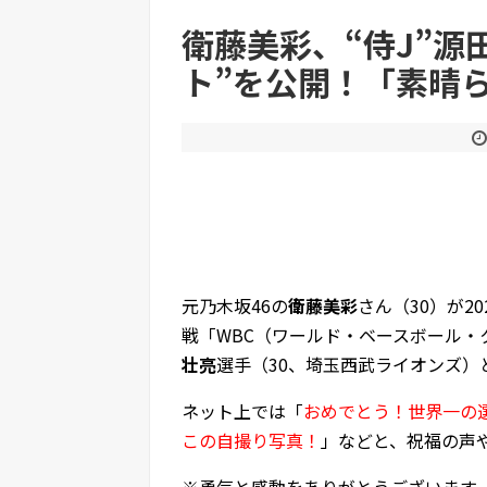
衛藤美彩、“侍J”源
ト”を公開！「素晴
Powered by livedoor 相互RSS
元乃木坂46の
衛藤美彩
さん（30）が2
戦「WBC（ワールド・ベースボール
壮亮
選手（30、埼玉西武ライオンズ
ネット上では「
おめでとう！世界一の
この自撮り写真！
」などと、祝福の声
※勇気と感動をありがとうございます