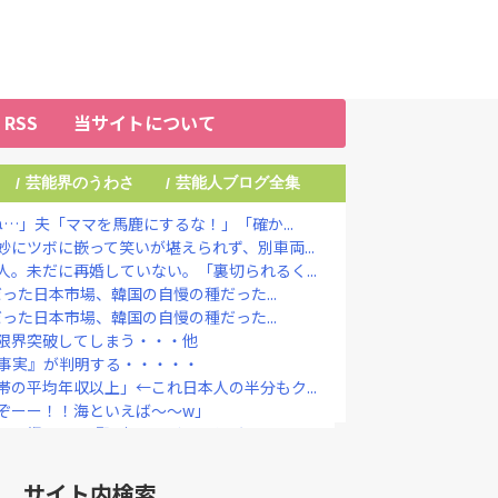
RSS
当サイトについて
芸能界のうわさ
芸能人ブログ全集
/
/
…」夫「ママを馬鹿にするな！」「確か...
にツボに嵌って笑いが堪えられず、別車両...
。未だに再婚していない。「裏切られるく...
だった日本市場、韓国の自慢の種だった...
だった日本市場、韓国の自慢の種だった...
限界突破してしまう・・・他
い事実』が判明する・・・・・
の平均年収以上」←これ日本人の半分もク...
ぞーー！！海といえば～～w」
を恨んでる『理由』、ガチでヤバイ・・・...
生活を始めると報告「自分の中で“今しか...
り婚、かつてはキングカズ＆ゴン中山も…...
サイト内検索