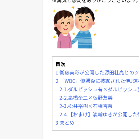
目次
1.衛藤美彩が公開した源田壮亮との
2.「WBC」優勝後に披露された侍J
2-1.ダルビッシュ有×ダルビッシュ
2-2.高橋奎二×板野友美
2-3.松井裕樹×石橋杏奈
2-4.【おまけ】淡輪ゆきが公開し
3.まとめ