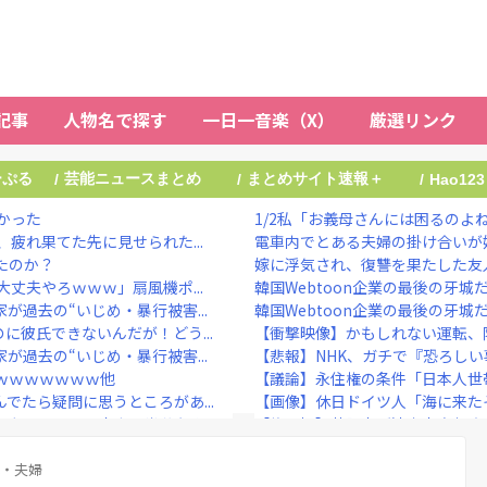
記事
人物名で探す
一日一音楽（X）
厳選リンク
ーぷる
芸能ニュースまとめ
まとめサイト速報＋
/
/
/
Hao123
かった
1/2私「お義母さんには困るのよね
疲れ果てた先に見せられた...
電車内でとある夫婦の掛け合いが妙
たのか？
嫁に浮気され、復讐を果たした友人
丈夫やろｗｗｗ」扇風機ポ...
韓国Webtoon企業の最後の牙城
過去の“いじめ・暴行被害...
韓国Webtoon企業の最後の牙城
彼氏できないんだが！どう...
【衝撃映像】かもしれない運転、
過去の“いじめ・暴行被害...
【悲報】NHK、ガチで『恐ろし
ｗｗｗｗｗｗｗ他
【議論】永住権の条件「日本人世帯
でたら疑問に思うところがあ...
【画像】休日ドイツ人「海に来た
上」←これ日本人の半分もク...
【修羅場】落語家が清水良太郎さん
民ざわつくｗｗｗｗｗ 【...
】菊地亜美、マレーシアとの2拠点
3人が死亡 オンワードが...
式・夫婦
川口春奈と日本代表・板倉滉が授か