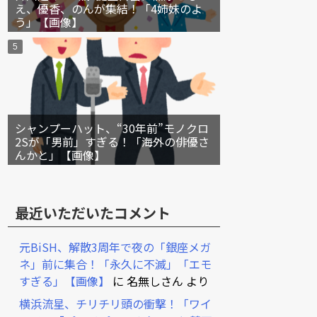
え、優香、のんが集結！「4姉妹のよ
う」【画像】
シャンプーハット、“30年前”モノクロ
2Sが「男前」すぎる！「海外の俳優さ
んかと」【画像】
最近いただいたコメント
元BiSH、解散3周年で夜の「銀座メガ
ネ」前に集合！「永久に不滅」「エモ
すぎる」【画像】
に
名無しさん
より
横浜流星、チリチリ頭の衝撃！「ワイ