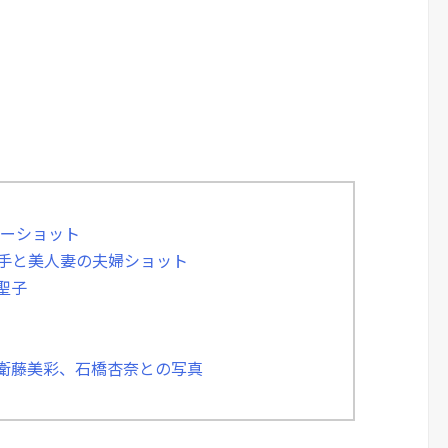
ツーショット
選手と美人妻の夫婦ショット
聖子
た衛藤美彩、石橋杏奈との写真