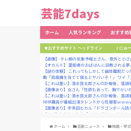
芸能7days
ホーム
人気ランキング
おすすめ
★おすすめサイト ヘッドライン
にゅ
/
【画像】 テレ朝の気象予報士さん、意外と小さ
【オカルト】 霊能者のおばはんに説教される夢、
【謎の体験】 これってもしかして幽体離脱だっ
敵「扇風機を当てて寝るとヤバいぞ！」 ワイ「大
【これは重い】清水良太郎さんの訃報後、落語家が
【画像あり】女さん「性欲もあって、胸でかいのに
【これは重い】清水良太郎さんの訃報後、落語家が
NHK職員が番組出演タレントから性被害ｗｗｗ
【画像あり】宇多田ヒカル「ドラゴンボール読ん
【議論】永住権の条件「日本人世帯の平均年収以
【画像】元テレ東・森香澄アナ、可愛すぎてネット
【これは重い】貴重品を取りに店舗へ戻った従業員
ホーム
芸能ニュース
結婚・挙