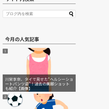
S
今月の人気記事
川栄李奈、タイで見せた“ヘルシーショ
ートパンツ姿”！過去の美脚ショット
も紹介【画像】