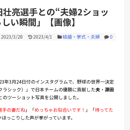
田壮亮選手との“夫婦2ショッ
らしい瞬間」【画像】
Powered by livedoor 相互RS
2023/3/28
2023/4/1
結婚・挙式・夫婦
0
023年3月24日付のインスタグラムで、野球の世界一決定
・クラシック）」で日本チームの優勝に貢献した
夫
・
源田
）とのツーショット写真を公開しました。
選手の妻だね
」「
めっちゃお似合いです！
」「
待ってた
やほっこりした声が挙がっています。
。