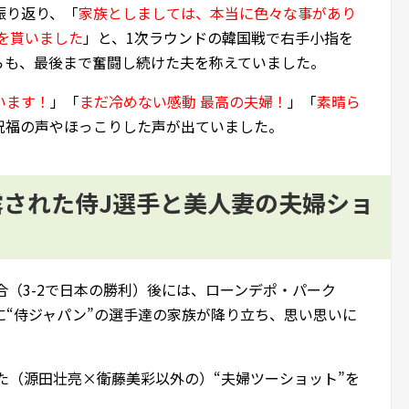
振り返り、「
家族としましては、本当に色々な事があり
を貰いました
」と、1次ラウンドの韓国戦で右手小指を
らも、最後まで奮闘し続けた夫を称えていました。
います！
」「
まだ冷めない感動 最高の夫婦！
」「
素晴ら
祝福の声やほっこりした声が出ていました。
披露された侍J選手と美人妻の夫婦ショ
合（3-2で日本の勝利）後には、ローンデポ・パーク
に“侍ジャパン”の選手達の家族が降り立ち、思い思いに
た（源田壮亮×衛藤美彩以外の）“夫婦ツーショット”を