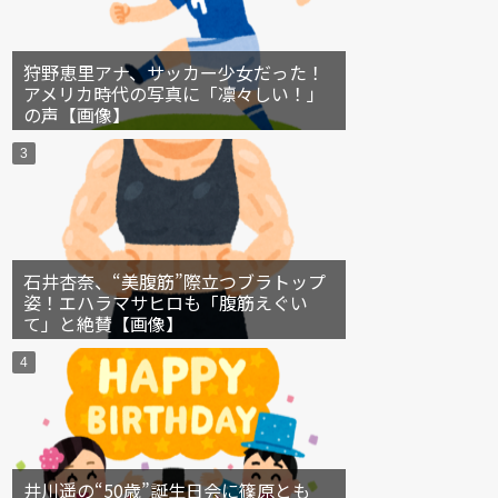
狩野恵里アナ、サッカー少女だった！
アメリカ時代の写真に「凛々しい！」
の声【画像】
石井杏奈、“美腹筋”際立つブラトップ
姿！エハラマサヒロも「腹筋えぐい
て」と絶賛【画像】
井川遥の“50歳”誕生日会に篠原とも