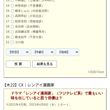
小林優仁（上條漣／少年時代）
仲里依紗（千堂優愛）
橋本じゅん（刈谷銀次郎）
高岡早紀（小宮志歩）
段田安則（荒牧雄彦）
光石研（吉永晴樹）
吉田鋼太郎（権藤秀夫）
椎名桔平（千堂大善）
その他
©
芸能7days
【木22】CX｜レンアイ漫画家
ドラマ「レンアイ漫画家」（フジテレビ系）で最もいい
味を出していると思う俳優は？
※2021年4月期。2021年4月8日（木）スタート。