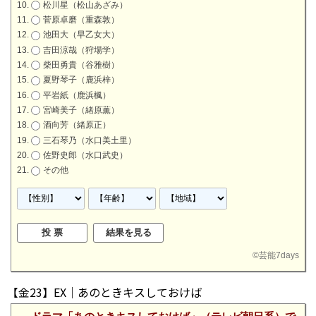
松川星（松山あざみ）
菅原卓磨（重森敦）
池田大（早乙女大）
吉田涼哉（狩場学）
柴田勇貴（谷雅樹）
夏野琴子（鹿浜梓）
平岩紙（鹿浜楓）
宮崎美子（緒原薫）
酒向芳（緒原正）
三石琴乃（水口美土里）
佐野史郎（水口武史）
その他
©
芸能7days
【金23】EX｜あのときキスしておけば