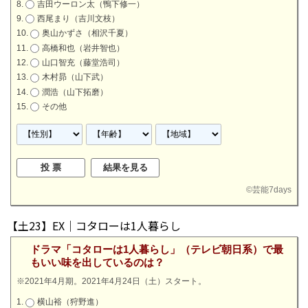
吉田ウーロン太（鴨下修一）
西尾まり（吉川文枝）
奥山かずさ（相沢千夏）
高橋和也（岩井智也）
山口智充（藤堂浩司）
木村昴（山下武）
潤浩（山下拓磨）
その他
©
芸能7days
【土23】EX｜コタローは1人暮らし
ドラマ「コタローは1人暮らし」（テレビ朝日系）で最
もいい味を出しているのは？
※2021年4月期。2021年4月24日（土）スタート。
横山裕（狩野進）