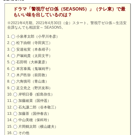
ドラマ「警視庁ゼロ係（SEASON5）」（テレ東）で最
もいい味を出しているのは？
※2021年4月期。2021年4月30日（金）スタート。警視庁ゼロ係～生活安
全課なんでも相談室～ SEASON5。
小泉孝太郎（小早川冬彦）
松下由樹（寺田寅三）
安達祐実（本条靖子）
戸塚純貴（太田文平）
石田明（大林夏彦）
本宮泰風（鬼塚純平）
木戸邑弥（前田敦）
六角慎司（青山進）
足立尭之（野沢友和）
岸明日香（鮫島弥生）
加藤綾菜（国仲遥）
石丸謙二郎（谷本敬三）
加藤茶（国仲春吉）
中山美穂（保科玲）
片岡鶴太郎（横山建夫）
その他