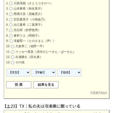
川原瑛都（さとうコタロー）
山本舞香（秋友美月）
西畑大吾（花輪景介）
百田夏菜子（小林綾乃）
出口夏希（二葉透子）
光石研（鈴野牧男）
峯村リエ（岡朝子）
滝藤賢一（とのさまん（声））
大倉孝二（福野一平）
イッセー尾形（清水のじーさん・ばーさん）
生瀬勝久（田丸勇）
その他
©
芸能7days
【土23】TX｜私の夫は冷凍庫に眠っている