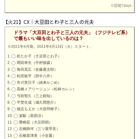
©
芸能7days
【火21】CX｜大豆田とわ子と三人の元夫
ドラマ「大豆田とわ子と三人の元夫」（フジテレビ系）
で最もいい味を出しているのは？
※2021年4月期。2021年4月13日（火）スタート。
松たか子（大豆田とわ子）
岡田将生（中村慎森）
角田晃広（佐藤鹿太郎）
松田龍平（田中八作）
市川実日子（綿来かごめ）
高橋メアリージュン（松林カレン）
弓削智久（三上頼知）
平埜生成（城久間悠介）
穂志もえか（大壺羽根子）
楽駆（黒部涼）
豊嶋花（大豆田唄）
石橋静河（三ツ屋早良）
石橋菜津美（小谷翼）