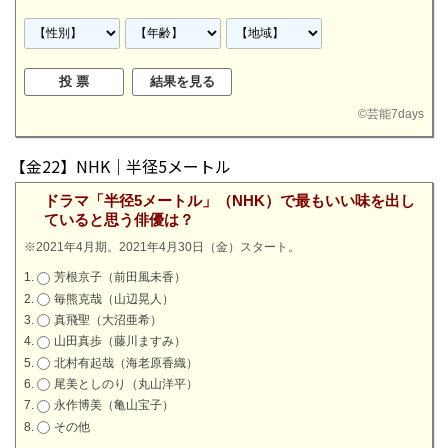
©
芸能7days
【金22】NHK｜半径5メートル
ドラマ「半径5メートル」（NHK）で最もいい味を出し
ていると思う俳優は？
※2021年4月期。2021年4月30日（金）スタート。
芳根京子（前田風未香）
毎熊克哉（山辺晃人）
真飛聖（大沼亜希）
山田真歩（藤川ますみ）
北村有起哉（海老原香織）
尾美としのり（丸山洋平）
永作博美（亀山宝子）
その他