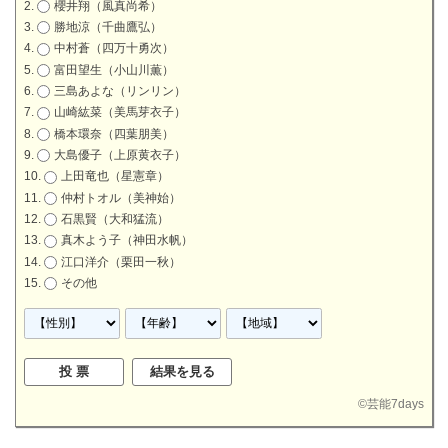
櫻井翔（風真尚希）
勝地涼（千曲鷹弘）
中村蒼（四万十勇次）
富田望生（小山川薫）
三島あよな（リンリン）
山崎紘菜（美馬芽衣子）
橋本環奈（四葉朋美）
大島優子（上原黄衣子）
上田竜也（星憲章）
仲村トオル（美神始）
石黒賢（大和猛流）
真木よう子（神田水帆）
江口洋介（栗田一秋）
その他
©
芸能7days