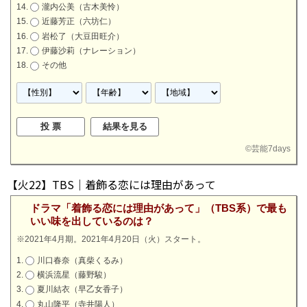
瀧内公美（古木美怜）
近藤芳正（六坊仁）
岩松了（大豆田旺介）
伊藤沙莉（ナレーション）
その他
©
芸能7days
【火22】TBS｜着飾る恋には理由があって
ドラマ「着飾る恋には理由があって」（TBS系）で最も
いい味を出しているのは？
※2021年4月期。2021年4月20日（火）スタート。
川口春奈（真柴くるみ）
横浜流星（藤野駿）
夏川結衣（早乙女香子）
丸山隆平（寺井陽人）