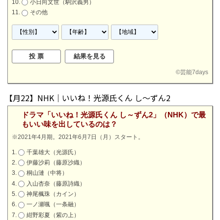
小日向文世（駒沢義男）
その他
©
芸能7days
【月22】NHK｜いいね！光源氏くん し～ずん2
ドラマ「いいね！光源氏くん し～ずん2」（NHK）で最
もいい味を出しているのは？
※2021年4月期。2021年6月7日（月）スタート。
千葉雄大（光源氏）
伊藤沙莉（藤原沙織）
桐山漣（中将）
入山杏奈（藤原詩織）
神尾楓珠（カイン）
一ノ瀬颯（一条融）
紺野彩夏（紫の上）