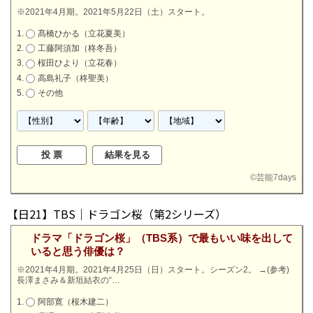
※2021年4月期。2021年5月22日（土）スタート。
髙橋ひかる（立花夏美）
工藤阿須加（柊冬吾）
桜田ひより（立花春）
高島礼子（柊聖美）
その他
©
芸能7days
【日21】TBS｜ドラゴン桜（第2シリーズ）
ドラマ「ドラゴン桜」（TBS系）で最もいい味を出して
いると思う俳優は？
※2021年4月期。2021年4月25日（日）スタート。シーズン2。
→
(参考)
長澤まさみ＆新垣結衣の“…
阿部寛（桜木建二）