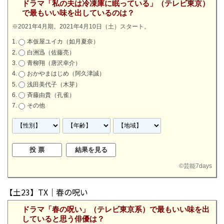
ドラマ「私の夫は冷凍庫に眠っている」（テレビ東京）
で最もいい味を出しているのは？
※2021年4月期。2021年4月10日（土）スタート。
本仮屋ユイカ（如月夏奈）
白洲迅（佐藤亮）
青柳翔（唐沢幸介）
おかやまはじめ（阿久津誠）
浅田美代子（木芽）
斉藤由貴（孔雀）
その他
©
芸能7days
【土23】TX｜春の呪い
ドラマ「春の呪い」（テレビ東京系）で最もいい味を出
していると思う俳優は？