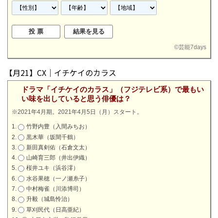
©
芸能7days
【月21】CX｜イチケイのカラス
ドラマ「イチケイのカラス」（フジテレビ系）で最もい
い味を出していると思う俳優は？
※2021年4月期。2021年4月5日（月）スタート。
竹野内豊（入間みちお）
黒木華（坂間千鶴）
新田真剣佑（石倉文太）
山崎育三郎（井出伊織）
桜井ユキ（浜谷澪）
水谷果穂（一ノ瀬糸子）
中村梅雀（川添博司）
升毅（城島怜治）
草刈民代（日高亜紀）