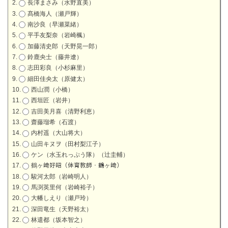
長澤まさみ（水野直美）
髙橋海人（瀬戸輝）
南沙良（早瀬菜緒）
平手友梨奈（岩崎楓）
加藤清史郎（天野晃一郎）
鈴鹿央士（藤井遼）
志田彩良（小杉麻里）
細田佳央太（原健太）
西山潤（小橋）
西垣匠（岩井）
吉田美月喜（清野利恵）
齋藤瑠希（石渡）
内村遥（大山将大）
山田キヌヲ（田村梨江子）
ケン（水玉れっぷう隊）（辻圭輔）
鶴ヶ﨑好昭（体育教師・鶴ヶ﨑）
駿河太郎（岩崎明人）
馬渕英里何（岩崎裕子）
大幡しえり（瀬戸玲）
深田竜生（天野裕太）
林遣都（坂本智之）