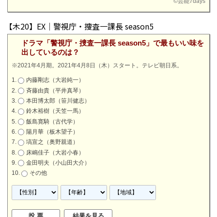
©
芸能7days
【木20】EX｜警視庁・捜査一課長 season5
ドラマ「警視庁・捜査一課長 season5」で最もいい味を
出しているのは？
※2021年4月期。2021年4月8日（木）スタート。テレビ朝日系。
内藤剛志（大岩純一）
斉藤由貴（平井真琴）
本田博太郎（笹川健志）
鈴木裕樹（天笠一馬）
飯島寛騎（古代学）
陽月華（板木望子）
塙宣之（奥野親道）
床嶋佳子（大岩小春）
金田明夫（小山田大介）
その他