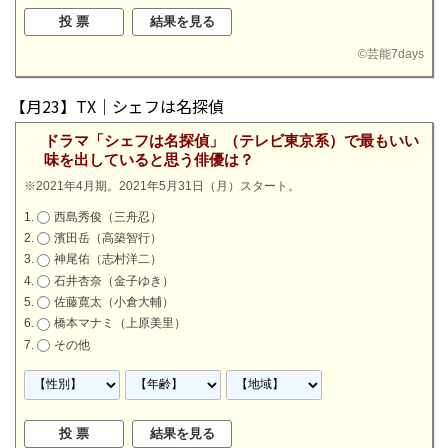
©
芸能7days
【月23】TX｜シェフは名探偵
ドラマ「シェフは名探偵」（テレビ東京系）で最もいい
味を出していると思う俳優は？
※2021年4月期。2021年5月31日（月）スタート。
西島秀俊（三舟忍）
濱田岳（高築智行）
神尾佑（志村洋二）
石井杏奈（金子ゆき）
佐藤寛太（小倉大輔）
橋本マナミ（上原美里）
その他