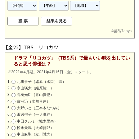
©
芸能7days
【金22】TBS｜リコカツ
ドラマ「リコカツ」（TBS系）で最もいい味を出してい
ると思う俳優は？
※2021年4月期。2021年4月16日（金）スタート。
北川景子（緒原（水口） 咲）
永山瑛太（緒原紘一）
高橋光臣（青山貴也）
白洲迅（水無月連）
大野いと（三本木なつみ）
田辺桃子（一ノ瀬純）
中田クルミ（城木里奈）
松永天馬（大崎哲郎）
中山麻聖（立川誠実）