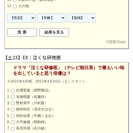
その他
©
芸能7days
【土23】EX｜泣くな研修医
ドラマ「泣くな研修医」（テレビ朝日系）で最もいい味
を出していると思う俳優は？
※2021年4月期。2021年4月24日（土）スタート。
白濱亜嵐（雨野隆治）
木南晴夏（佐藤玲）
野村周平（川村蒼）
柄本時生（滝谷すばる）
恒松祐里（中園くるみ）
大平修蔵（関和樹）
長見玲亜（石川綾）