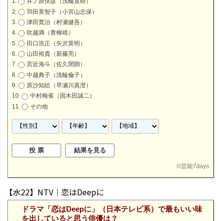
井ノ原快彦（浅輪直樹）
羽田美智子（小宮山志保）
津田寛治（村瀬健吾）
吹越満（青柳靖）
田口浩正（矢沢英明）
山田裕貴（新藤亮）
宮近海斗（佐久間朗）
中越典子（浅輪倫子）
原沙知絵（早瀬川真澄）
中村梅雀（国木田誠二）
その他
©
芸能7days
【水22】NTV｜恋はDeepに
ドラマ「恋はDeepに」（日本テレビ系）で最もいい味
を出していると思う俳優は？