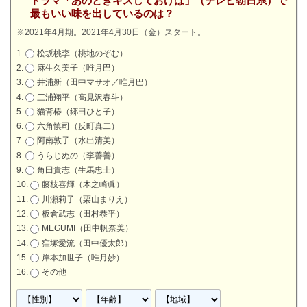
ドラマ「あのときキスしておけば」（テレビ朝日系）で
最もいい味を出しているのは？
※2021年4月期。2021年4月30日（金）スタート。
松坂桃李（桃地のぞむ）
麻生久美子（唯月巴）
井浦新（田中マサオ／唯月巴）
三浦翔平（高見沢春斗）
猫背椿（郷田ひと子）
六角慎司（反町真二）
阿南敦子（水出清美）
うらじぬの（李善善）
角田貴志（生馬忠士）
藤枝喜輝（木之崎眞）
川瀬莉子（栗山まりえ）
板倉武志（田村恭平）
MEGUMI（田中帆奈美）
窪塚愛流（田中優太郎）
岸本加世子（唯月妙）
その他