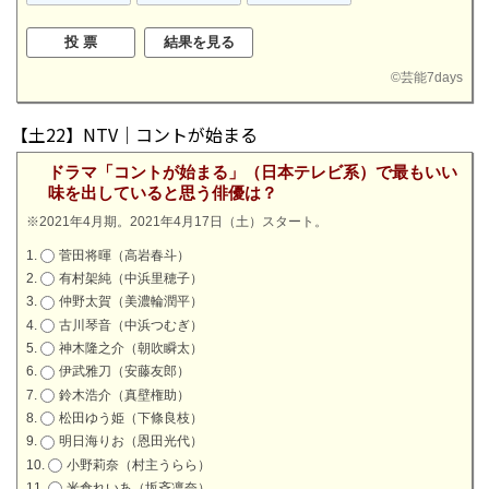
©
芸能7days
【土22】NTV｜コントが始まる
ドラマ「コントが始まる」（日本テレビ系）で最もいい
味を出していると思う俳優は？
※2021年4月期。2021年4月17日（土）スタート。
菅田将暉（高岩春斗）
有村架純（中浜里穂子）
仲野太賀（美濃輪潤平）
古川琴音（中浜つむぎ）
神木隆之介（朝吹瞬太）
伊武雅刀（安藤友郎）
鈴木浩介（真壁権助）
松田ゆう姫（下條良枝）
明日海りお（恩田光代）
小野莉奈（村主うらら）
米倉れいあ（坂斉凛奈）