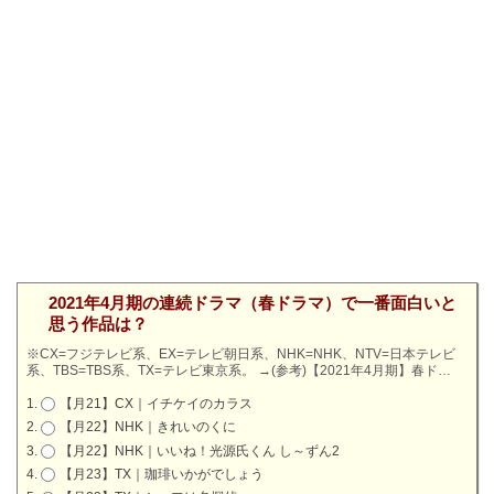
2021年4月期の連続ドラマ（春ドラマ）で一番面白いと
思う作品は？
※CX=フジテレビ系、EX=テレビ朝日系、NHK=NHK、NTV=日本テレビ
系、TBS=TBS系、TX=テレビ東京系。
→
(参考)【2021年4月期】春ド…
【月21】CX｜イチケイのカラス
【月22】NHK｜きれいのくに
【月22】NHK｜いいね！光源氏くん し～ずん2
【月23】TX｜珈琲いかがでしょう