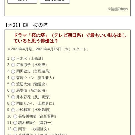
©
芸能7days
【木21】EX｜桜の塔
ドラマ「桜の塔」（テレビ朝日系）で最もいい味を出し
ていると思う俳優は？
※2021年4月期。2021年4月15日（木）スタート。
玉木宏（上條漣）
広末涼子（水樹爽）
岡田健史（富樫遊馬）
森崎ウィン（蒲生兼人）
渡辺大知（馳道忠）
馬場徹（新垣広海）
井本彩花（及川明深）
岡部たかし（上條勇仁）
小松和重（水樹鉄朗）
長谷川朝晴（高杉賢剛）
駒木根隆介（轟啓一）
関智一（牧園隆文）