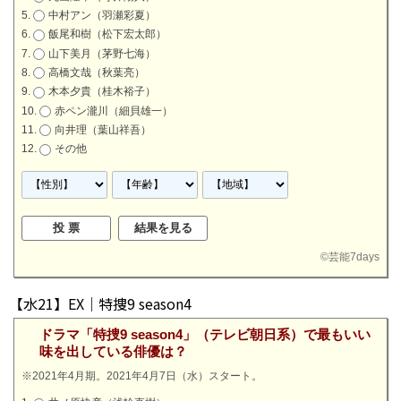
中村アン（羽瀬彩夏）
飯尾和樹（松下宏太郎）
山下美月（茅野七海）
高橋文哉（秋葉亮）
木本夕貴（桂木裕子）
赤ペン瀧川（細貝雄一）
向井理（葉山祥吾）
その他
©
芸能7days
【水21】EX｜特捜9 season4
ドラマ「特捜9 season4」（テレビ朝日系）で最もいい
味を出している俳優は？
※2021年4月期。2021年4月7日（水）スタート。