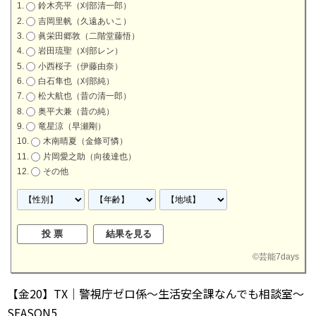
鈴木亮平（刈部清一郎）
吉岡里帆（久遠あいこ）
眞栄田郷敦（二階堂藤悟）
岩田琉聖（刈部レン）
小西桜子（伊藤由奈）
白石隼也（刈部純）
松大航也（昔の清一郎）
奥平大兼（昔の純）
竜星涼（早瀬剛）
木南晴夏（金條可憐）
片岡愛之助（向後達也）
その他
©
芸能7days
【金20】TX｜警視庁ゼロ係～生活安全課なんでも相談室～
SEASON5