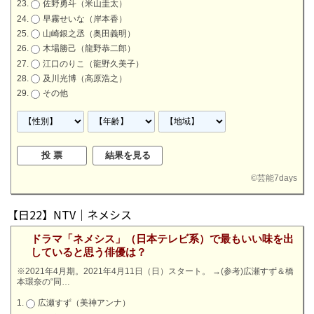
佐野勇斗（米山圭太）
早霧せいな（岸本香）
山崎銀之丞（奥田義明）
木場勝己（龍野恭二郎）
江口のりこ（龍野久美子）
及川光博（高原浩之）
その他
©
芸能7days
【日22】NTV｜ネメシス
ドラマ「ネメシス」（日本テレビ系）で最もいい味を出
していると思う俳優は？
※2021年4月期。2021年4月11日（日）スタート。
→
(参考)広瀬すず＆橋
本環奈の“同…
広瀬すず（美神アンナ）