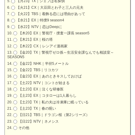
【月23】TX｜シェフは名探偵
【火21】CX｜大豆田とわ子と三人の元夫
【火22】TBS｜着飾る恋には理由があって
【水21】EX｜特捜9 season4
【水22】NTV｜恋はDeepに
【木20】EX｜警視庁・捜査一課長 season5
【木21】EX｜桜の塔
【木22】CX｜レンアイ漫画家
【金20】TX｜警視庁ゼロ係～生活安全課なんでも相談室～
SEASON5
【金22】NHK｜半径5メートル
【金22】TBS｜リコカツ
【金23】EX｜あのときキスしておけば
【土22】NTV｜コントが始まる
【土23】EX｜泣くな研修医
【土23】EX｜コタローは1人暮らし
【土23】TX｜私の夫は冷凍庫に眠っている
【土23】TX｜春の呪い
【日21】TBS｜ドラゴン桜（第2シリーズ）
【日22】NTV｜ネメシス
その他