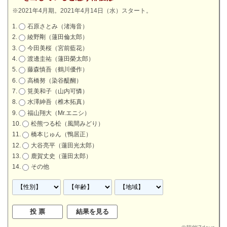
※2021年4月期。2021年4月14日（水）スタート。
石原さとみ（渚海音）
綾野剛（蓮田倫太郎）
今田美桜（宮前藍花）
渡邊圭祐（蓮田榮太郎）
藤森慎吾（鶴川優作）
高橋努（染谷醍醐）
筧美和子（山内可憐）
水澤紳吾（椎木拓真）
福山翔大（Mr.エニシ）
松熊つる松（風間みどり）
橋本じゅん（鴨居正）
大谷亮平（蓮田光太郎）
鹿賀丈史（蓮田太郎）
その他