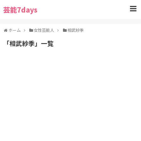
芸能7days
ホーム
女性芸能人
相武紗季
「
相武紗季
」
一覧