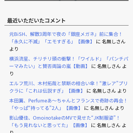
最近いただいたコメント
元BiSH、解散3周年で夜の「銀座メガネ」前に集合！
「永久に不滅」「エモすぎる」【画像】
に
名無しさん
より
横浜流星、チリチリ頭の衝撃！「ワイルド」「パンチパ
ーマみたい」と賛否両論の嵐【動画】
に
名無しさん
よ
り
エルフ荒川、木村拓哉と禁断の相合い傘！“激レア”プリ
クラに「これは伝説すぎ」【画像】
に
名無しさん
より
本田翼、Perfumeあ～ちゃんとフランスで奇跡の再会！
「やっぱ“持ってる”2人」【画像】
に
名無しさん
より
影山優佳、OmoinotakeのMVで見せた“JK制服姿”！
「もう見れないと思ってた」【画像】
に
名無しさん
よ
り