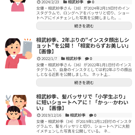
2024/2/23
相武紗季
0
女優・相武紗季さん（38）が2024年2月19日付のイン
スタグラムで、ロングヘアをバッサリと切り、ショー
トヘアにイメチェンした写真を公開しました。...
続きを読む
相武紗季、2年ぶりの“インスタ顔出しシ
ョット”を公開！「相変わらずお美しい」
【画像】
2022/1/7
相武紗季
0
女優・相武紗季さん（36）が2022年1月1日付のインス
タグラムで、自身のインスタとしては約2年ぶりの顔出
しとなる近影を公開しました。 ネット上...
続きを読む
相武紗季、髪バッサリで「小学生ぶり」
に短いショートヘアに！「かっ…かわい
い」【画像】
2019/12/16
相武紗季
0
女優・相武紗季（34）が2019年12月12日付のインスタ
グラムで、髪をバッサリと切り、ショートヘアに大胆
イメチェンした写真を公開している。 ネ...