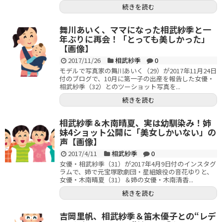
続きを読む
舞川あいく、ママになった相武紗季と一
年ぶりに再会！「とっても美しかった」
【画像】
2017/11/26
相武紗季
0
モデルで写真家の舞川あいく（29）が2017年11月24日
付のブログで、10月に第一子の出産を報告した女優・
相武紗季（32）とのツーショット写真を...
続きを読む
相武紗季＆木南晴夏、実は幼馴染み！姉
妹4ショット公開に「美女しかいない」の
声【画像】
2017/4/11
相武紗季
0
女優・相武紗季（31）が2017年4月9日付のインスタグ
ラムで、姉で元宝塚歌劇団・星組娘役の音花ゆりと、
女優・木南晴夏（31）＆姉の女優・木南清香...
続きを読む
吉岡里帆、相武紗季＆笛木優子との“レデ