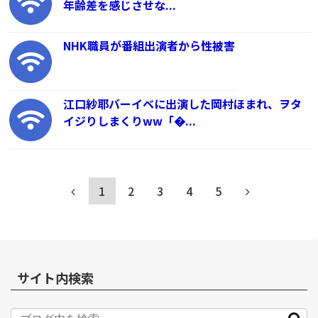
年齢差を感じさせな...
NHK職員が番組出演者から性被害
江口紗耶バーイベに出演した岡村ほまれ、ヲタ
イジりしまくりww「�...
1
2
3
4
5
サイト内検索