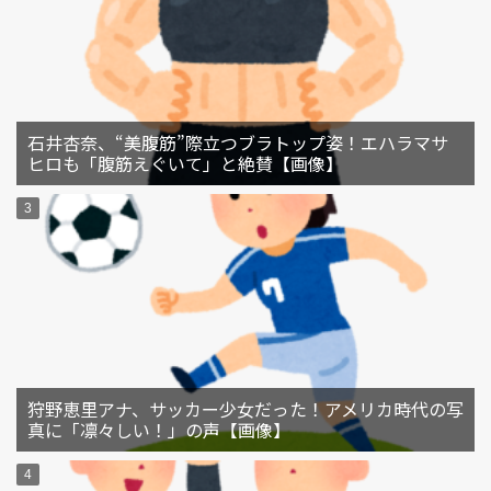
石井杏奈、“美腹筋”際立つブラトップ姿！エハラマサ
ヒロも「腹筋えぐいて」と絶賛【画像】
狩野恵里アナ、サッカー少女だった！アメリカ時代の写
真に「凛々しい！」の声【画像】