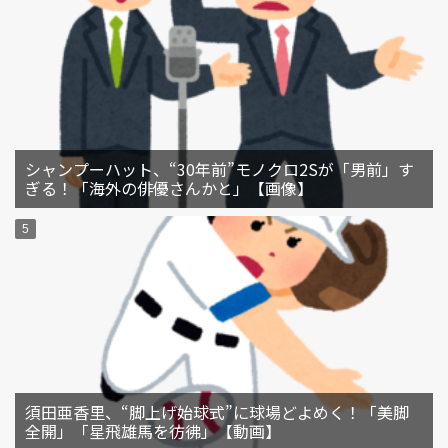
シャンプーハット、“30年前”モノクロ2Sが「男前」す
ぎる！「海外の俳優さんかと」【画像】
須田亜香里、“脚上げ始球式”に球場どよめく！「美脚
全開」「星飛雄馬を彷彿」【動画】